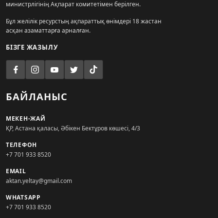
министрлігінің Ақпарат комитетімен берілген.
Бұл желілік ресурстың ақпараттық өнімдері 18 жастан
асқан азаматтарға арналған.
БІЗГЕ ЖАЗЫЛУ
БАЙЛАНЫС
МЕКЕН-ЖАЙ
ҚР, Астана қаласы, Әбікен Бектұров көшесі, 4/3
ТЕЛЕФОН
+7 701 933 8520
EMAIL
aktan.yeltay@gmail.com
WHATSAPP
+7 701 933 8520