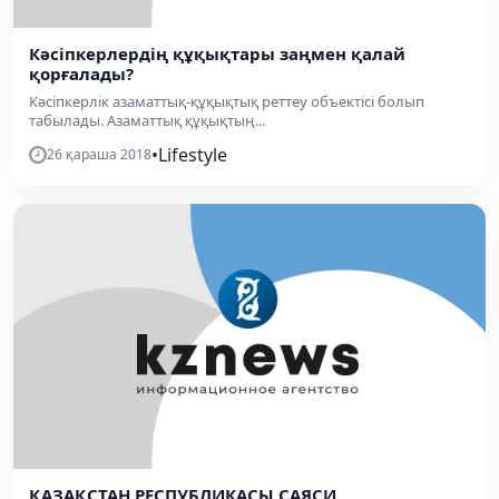
Кәсіпкерлердің құқықтары заңмен қалай
қорғалады?
Кәсіпкерлік азаматтық-құқықтық реттеу объектісі болып
табылады. Азаматтық құқықтың...
•
Lifestyle
26 қараша 2018
ҚАЗАҚСТАН РЕСПУБЛИКАСЫ САЯСИ