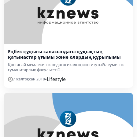
Еңбек құқығы саласындағы құқықтық
қатынастар ұғымы және олардың құрылымы
Қостанай мемлекеттік педагогикалық институтыӘлеуметтік
гуманитарлық факультетіӘ...
•
Lifestyle
7 желтоқсан 2018