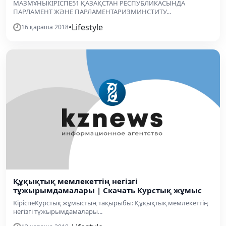
МАЗМҰНЫКІРІСПЕ51 ҚАЗАҚСТАН РЕСПУБЛИКАСЫНДА
ПАРЛАМЕНТ ЖӘНЕ ПАРЛАМЕНТАРИЗМИНСТИТУ...
•
Lifestyle
16 қараша 2018
Құқықтық мемлекеттің негізгі
тұжырымдамалары | Скачать Курстық жұмыс
КіріспеКурстық жұмыстың тақырыбы: Құқықтық мемлекеттің
негізгі тұжырымдамалары...