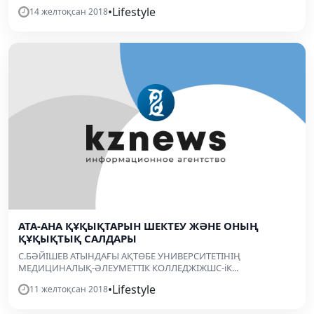
•
Lifestyle
14 желтоқсан 2018
АТА-АНА ҚҰҚЫҚТАРЫН ШЕКТЕУ ЖӘНЕ ОНЫҢ
ҚҰҚЫҚТЫҚ САЛДАРЫ
С.БӘЙІШЕВ АТЫНДАҒЫ АҚТӨБЕ УНИВЕРСИТЕТІНІҢ
МЕДИЦИНАЛЫҚ-ӘЛЕУМЕТТІК КОЛЛЕДЖІЖШС-іК...
•
Lifestyle
11 желтоқсан 2018