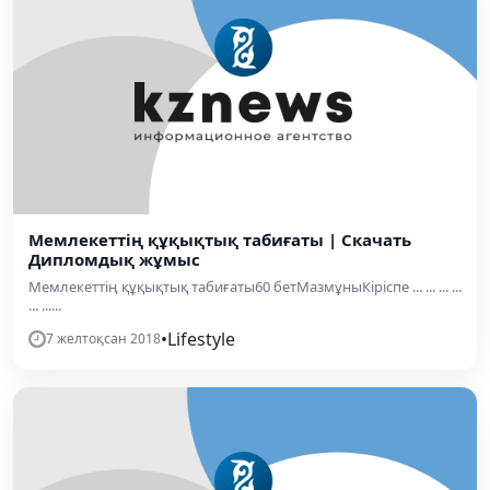
Мемлекеттің құқықтық табиғаты | Скачать
Дипломдық жұмыс
Мемлекеттің құқықтық табиғаты60 бетМазмұныКіріспе ... ... ... ...
... ......
•
Lifestyle
7 желтоқсан 2018