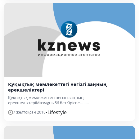
Құқықтық мемлекеттегі негізгі заңның
ерекшеліктері
Құқықтық мемлекеттегі негізгі заңның
ерекшеліктеріМазмұны56 бетКіріспе... ......
•
Lifestyle
7 желтоқсан 2018