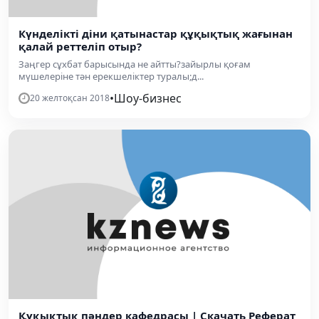
Күнделікті діни қатынастар құқықтық жағынан
қалай реттеліп отыр?
Заңгер сұхбат барысында не айтты?зайырлы қоғам
мүшелеріне тән ерекшеліктер туралы;д...
•
Шоу-бизнес
20 желтоқсан 2018
Құқықтық пәндер кафедрасы | Скачать Реферат