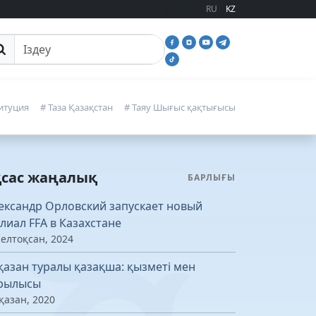
RU
KZ
йттан іздеу
итуция
# Таза Қазақстан
# Таяу Шығыс қақтығысы
қсас жаңалық
БАРЛЫҒЫ
ександр Орловский запускает новый
лиал FFA в Казахстане
желтоқсан, 2024
қазан туралы қазақша: қызметі мен
рылысы
қазан, 2020