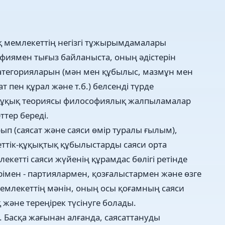
 мемлекеттің негізгі тұжырымдамалары
фиямен тығыз байланыста, оның әдістерін
атегорияларын (мән мен құбылыс, мазмұн мен
т пен құрал және т.б.) белсенді түрде
 құқық теориясы философиялық жалпыламалар
ттер береді.
ып (саясат және саяси өмір туралы ғылым),
ттік-құқықтық құбылыстарды саяси орта
екетті саяси жүйенің құрамдас бөлігі ретінде
рімен - партиялармен, қозғалыстармен және өзге
емлекеттің мәнін, оның осы қоғамның саяси
және тереңірек түсінуге болады.
. Басқа жағынан алғанда, саясаттануды