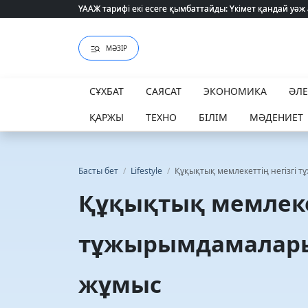
ҮААЖ тарифі екі есеге қымбаттайды: Үкімет қандай уәж
ҮААЖ тарифі екі есеге қымбаттайды: Үкімет қандай уәж
МӘЗІР
СҰХБАТ
САЯСАТ
ЭКОНОМИКА
ӘЛ
ҚАРЖЫ
ТЕХНО
БІЛІМ
МӘДЕНИЕТ
Басты бет
/
Lifestyle
/
Құқықтық мемлекеттің негізгі 
Құқықтық мемлекет
тұжырымдамалары 
жұмыс