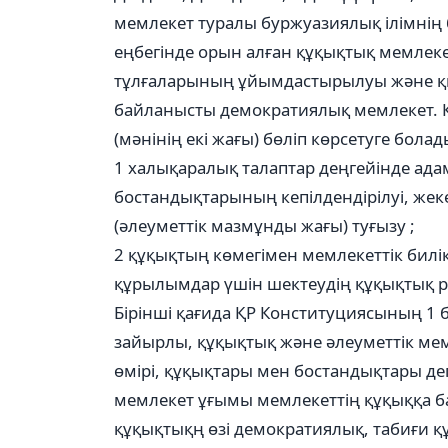
мемлекет туралы буржуазиялық ілімнің
еңбегінде орын алған құқықтық мемлек
тұлғаларының ұйымдастырылуы және қы
байланысты демократиялық мемлекет. Құ
(мәнінің екі жағы) бөліп көрсетуге болад
1 халықаралық талаптар деңгейінде ад
бостандықтарының кепілдендірілуі, жек
(әлеуметтік мазмұнды жағы) туғызу ;
2 құқықтың көмегімен мемлекеттік билі
құрылымдар үшін шектеудің құқықтық ре
Бірінші қағида ҚР Конституциясының 1 
зайырлы, құқықтық және әлеуметтік ме
өмірі, құқықтары мен бостандықтары де
мемлекет ұғымы мемлекеттің құқыққа 
құқықтықң өзі демократиялық, табиғи құқ