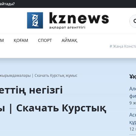
 айтады?
 айтады?
Са
ЕМ
ҚОҒАМ
СПОРТ
АЙМАҚ
# Жаңа Конст
Ұ
тұжырымдамалары | Скачать Курстық жұмыс
тің негізгі
Ал
фи
9 
| Скачать Курстық
Ас
құ
12 