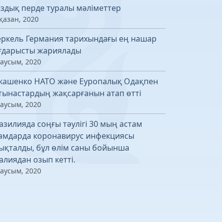
здық перде туралы мәліметтер
қазан, 2020
ркель Германия тарихындағы ең нашар
ғдарысты жариялады
маусым, 2020
кашенко НАТО және Еуропалық Одақпен
тынастардың жақсарғанын атап өтті
маусым, 2020
азилияда соңғы тәулігі 30 мың астам
амдарда коронавирус инфекциясы
ықталды, бұл өлім саны бойынша
алиядан озып кетті.
маусым, 2020