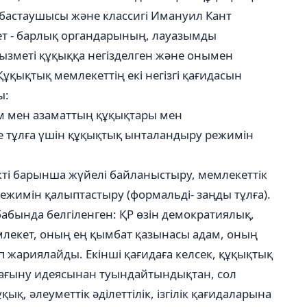
 бастаушысы және классигі Имануил Кант
ет - барлық органдарының, лауазымды
зметі құқыққа негізделген және онымен
қықтық мемлекеттің екі негізгі қағидасын
ы:
ам мен азаматтың құқықтары мен
е тұлға үшін құқықтық ынталандыру режимін
кті барынша жүйелі байланыстыру, мемлекеттік
жимін қалыптастыру (формальді- заңды тұлға).
бабында белгіленген: ҚР өзін демократиялық,
млекет, оның ең қымбат қазынасы адам, оның
п жариялайды. Екінші қағидаға келсек, құқықтық
бағыну идеясынан туындайтындықтан, сол
ық, әлеуметтік әділеттілік, ізгілік қағидаларына