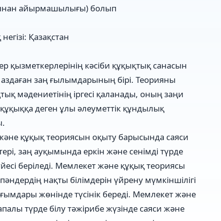
рынан айырмашылығы) болып
негізі: Қазақстан
тер қызметкерлерінің кәсіби құқықтық санасын
аздаған заң ғылымдарының бірі. Теорияны
тық мәдениетінің іргесі қаланады, оның заңи
ұқыққа деген ұлы әлеуметтік құндылық
ы.
әне құқық теориясын оқыту барысында саяси
ері, заң ауқымында еркін және сенімді түрде
жүйесі беріледі. Мемлекет және құқық теориясы
пәндердің нақты білімдерін үйрену мүмкіншілігі
ымдары жөнінде түсінік береді. Мемлекет және
алы түрде білу тәжірибе жүзінде саяси және