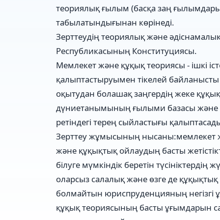
теориялық ғылым (басқа заң ғылымда
табылатындығынан көрінеді.
Зерттеудің теориялық және әдіснамалық 
Республикасының Конституциясы.
Мемлекет және құқық теориясы - ішкі іс
қалыптастыруымен тікелей байланысты 
оқытудан болашақ заңгердің жеке құқық
дүниетанымының ғылыми базасы және қ
ретіндегі терең сыйластығы қалыптасад
Зерттеу жұмысының нысаны:мемлекет ж
және құқықтық ойлаудың басты жетістікт
білуге мүмкіндік беретін түсініктердің 
оларсыз салалық және өзге де құқықтық 
болмайтын юриспруденцияның негізгі ұғ
құқық теориясының басты ұғымдарын сап