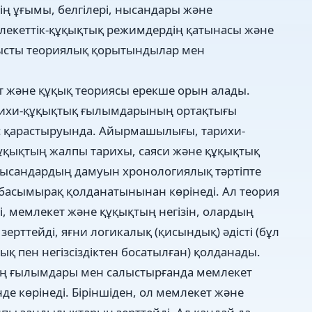
ің ұғымы, белгілері, нысандары және
лекеттік-құқықтық режимдердің қатынасы және
анысты теориялық қорытындылар мен
 және құқық теориясы ерекше орын алады.
рихи-құқықтық ғылымдарының ортақтығы
с қарастыруында. Айырмашылығы, тарихи-
ұқықтың жалпы тарихы, саяси және құқықтық
 нысандардың дамуын хронологиялық тәртіпте
ді басымырақ қолданатынынан көрінеді. Ал теория
ді, мемлекет және құқықтың негізін, олардың
ерттейді, яғни логикалық (қисындық) әдісті (бұл
ық пен негізсіздіктен босатылған) қолданады.
аң ғылымдары мен салыстырғанда мемлекет
е көрінеді. Біріншіден, ол мемлекет және