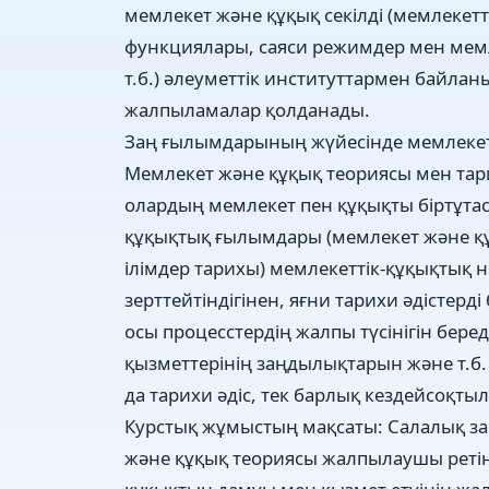
мемлекет және құқық секілді (мемлекетт
функциялары, саяси режимдер мен мем
т.б.) әлеуметтік институттармен байл
жалпыламалар қолданады.
Заң ғылымдарының жүйесінде мемлекет
Мемлекет және құқық теориясы мен та
олардың мемлекет пен құқықты біртұта
құқықтық ғылымдары (мемлекет және қ
ілімдер тарихы) мемлекеттік-құқықтық
зерттейтіндігінен, яғни тарихи әдістер
осы процесстердің жалпы түсінігін бере
қызметтерінің заңдылықтарын және т.б. з
да тарихи әдіс, тек барлық кездейсоқтыл
Курстық жұмыстың мақсаты: Салалық з
және құқық теориясы жалпылаушы ретінд