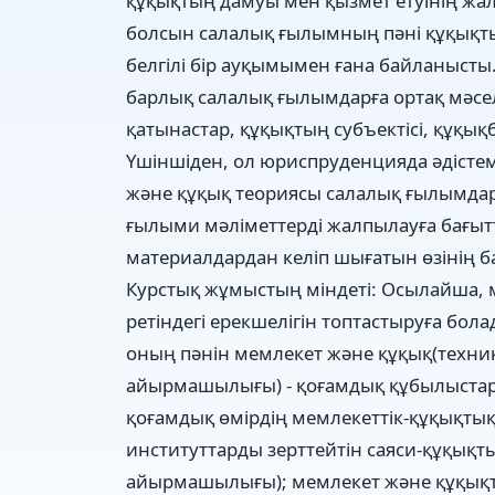
құқықтың дамуы мен қызмет етуінің жал
болсын салалық ғылымның пәні құқықт
белгілі бір ауқымымен ғана байланысты
барлық салалық ғылымдарға ортақ мәсе
қатынастар, құқықтың субъектісі, құқы
Үшіншіден, ол юриспруденцияда әдістем
және құқық теориясы салалық ғылымдар
ғылыми мәліметтерді жалпылауға бағыт
материалдардан келіп шығатын өзінің б
Курстық жұмыстың міндеті: Осылайша,
ретіндегі ерекшелігін топтастыруға бола
оның пәнін мемлекет және құқық(техн
айырмашылығы) - қоғамдық құбылыстар
қоғамдық өмірдің мемлекеттік-құқықтық
институттарды зерттейтін саяси-құқық
айырмашылығы); мемлекет және құқықт