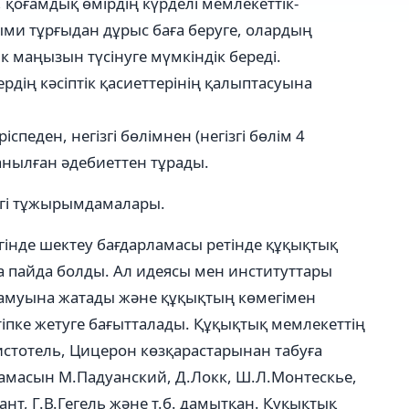
 қоғамдық өмірдің күрделі мемлекеттік-
и тұрғыдан дұрыс баға беруге, олардың
к маңызын түсінуге мүмкіндік береді.
дің кәсіптік қасиеттерінің қалыптасуына
еден, негізгі бөлімнен (негізгі бөлім 4
нылған әдебиеттен тұрады.
ізгі тұжырымдамалары.
інде шектеу бағдарламасы ретінде құқықтық
да пайда болды. Ал идеясы мен институттары
амуына жатады және құқықтың көмегімен
тіпке жетуге бағытталады. Құқықтық мемлекеттің
истотель, Цицерон көзқарастарынан табуға
амасын М.Падуанский, Д.Локк, Ш.Л.Монтескье,
нт, Г.В.Гегель және т.б. дамытқан. Құқықтық