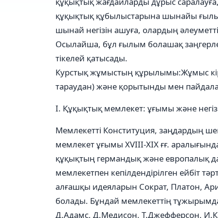
құқықтық жағдайларды дұрыс саралауға,
құқықтық құбылыстарына шынайы ғылым
шынай негізін ашуға, олардың әлеуметті
Осылайша, бұл ғылым болашақ заңгерлер
тікелей қатысады.
Курстық жұмыстың құрылымы:Жұмыс кірісп
тараудан) және қорытынды мен пайдала
І. Құқықтық мемлекет: ұғымы және нег
Мемлекетті Конституция, заңдардың шег
мемлекет ұғымы ХVIII-ХIХ ғғ. аралығын
құқықтың германдық және европалық д
мемлекетпен кепілдендірілген ейбіт тәр
алғашқы идеяларын Сократ, Платон, Ар
болады. Бұндай мемлекеттің тұжырымд
Д.Адамс, Д.Медисон, Т.Джефферсон, И.Ка