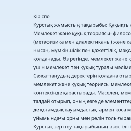
Кіріспе
Курстық жұмыстың тақырыбы: Құқықтық
Мемлекет және құқық теориясы- филосо
(метафизика мен диалектиканы) және к
нысан, мүмкіншілік пен қажеттілік, мақса
қолданады. Өз ретінде, мемлекет және
үшін мемлекет пен құқық туралы мәліме
Саясаттанудың деректерін қолдана отыр
мемлекет және құқық теориясы мемлеке
контексінде қарастырады. Мәселен, мемл
талдай отырып, оның өзге де элементте
де қоғамдық қауымдастықтармен қоса м
ұйымындағы орны мен рөлін толығырақ 
Курстық зерттеу тақырыбының өзектілігі