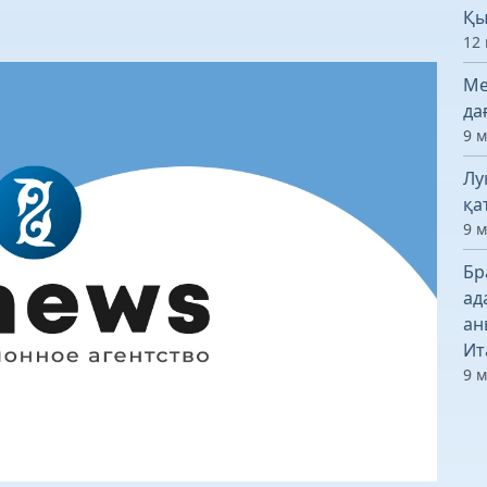
Қы
12 
Ме
да
9 
Лу
қа
9 
Бр
ад
ан
Ит
9 