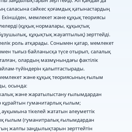
пы заңдылықтарын зерттейді. Ал қандай да
ың саласына сәйкес қоғамдық қатынастардың
. Екіншіден, мемлекет және құқық теориясы
лелерді (құқық нормалары, құқықтық
қбұзушылық, құқықтық жауаптылық) зерттейді.
елік роль атқарады. Сонымен қатар, мемлекет
мен тығыз байланысқа түсе отырып, салалық
талған, олардың мазмұнындағы фактілік
айлам-түйіндерін қалыптастырады.
 мемлекет және құқық теориясының ғылым
ды, осында:
икалық және жаратылыстану ғылымдардан
 құрайтын гуманитарлық ғылым;
 ауқымына тікелей жататын әлеуметтік
тық ғылым (гуманитралық ғылымдардан
ың жалпы заңдылықтарын зерттейтін