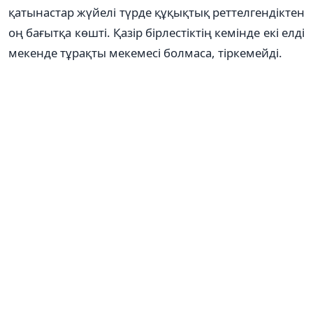
қатынастар жүйелі түрде құқықтық реттелгендіктен
оң бағытқа көшті. Қазір бірлестіктің кемінде екі елді
мекенде тұрақты мекемесі болмаса, тіркемейді.