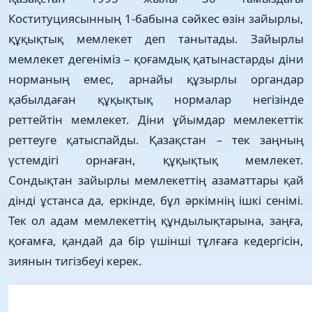
Коституциясынның 1-бабына сәйкес өзін зайырлы,
құқықтық мемлекет деп танытады. Зайырлы
мемлекет дегеніміз – қоғамдық қатынастарды діни
норманың емес, арнайы құзырлы органдар
қабылдаған құқықтық нормалар негізінде
реттейтін мемлекет. Діни ұйымдар мемлекеттік
реттеуге қатыспайды. Қазақстан – тек заңның
үстемдігі орнаған, құқықтық мемлекет.
Сондықтан зайырлы мемлекеттің азаматтары қай
дінді ұстанса да, еркінде, бұл әркімнің ішкі сенімі.
Тек ол адам мемлекеттің құндылықтарына, заңға,
қоғамға, қандай да бір үшінші тұлғаға кедергісін,
зиянын тигізбеуі керек.