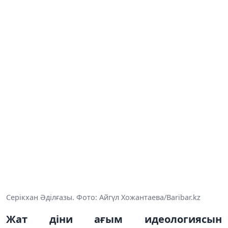
Серікхан Әділғазы. Фото: Айгүл Хожантаева/Baribar.kz
Жат діни ағым идеологиясын