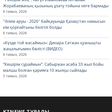
Жорабаеваның қызының ұзату тойына неге бармады
6 тамыз, 2026
"Әлем аруы - 2026" байқауында Қазақстан намысын
кім қорғайтыны белгілі болды
6 тамыз, 2026
«Күзде той жасаймыз»: Динара Сәтжан қуанышты
жаңалығымен бөлісті (ВИДЕО)
6 тамыз, 2026
“Кешірім сұраймын”: Сабыржан асаба 33 жыл бойы
малшы болған қарияға 10 жылқы сыйлады
5 тамыз, 2026
KZNEWS ТУРАЛЫ