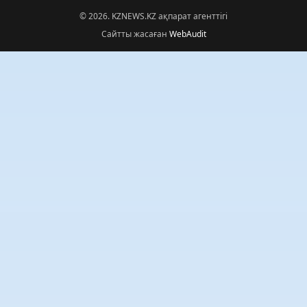
© 2026. KZNEWS.KZ ақпарат агенттігі
Сайтты жасаған
WebAudit