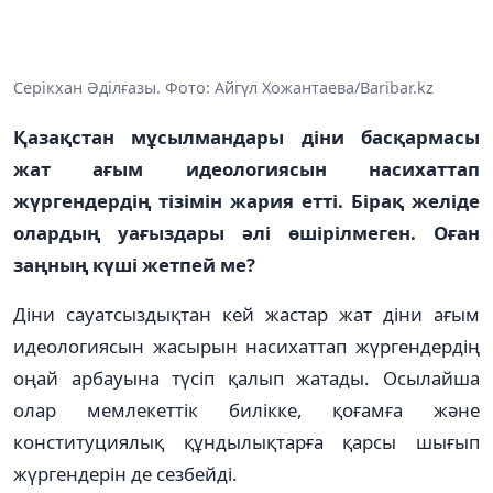
Серікхан Әділғазы. Фото: Айгүл Хожантаева/Baribar.kz
Қазақстан мұсылмандары діни басқармасы
жат ағым идеологиясын насихаттап
жүргендердің тізімін жария етті. Бірақ желіде
олардың уағыздары әлі өшірілмеген. Оған
заңның күші жетпей ме?
Діни сауатсыздықтан кей жастар жат діни ағым
идеологиясын жасырын насихаттап жүргендердің
оңай арбауына түсіп қалып жатады. Осылайша
олар мемлекеттік билікке, қоғамға және
конституциялық құндылықтарға қарсы шығып
жүргендерін де сезбейді.