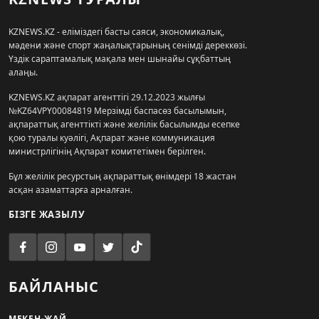
KZNEWS.KZ - еліміздегі басты саяси, экономикалық,
мәдени және спорт жаңалықтарының сенімді дереккөзі.
Үздік сараптамалық мақала мен шынайы сұқбаттың
алаңы.
KZNEWS.KZ ақпарат агенттігі 29.12.2023 жылғы
№KZ64VPY00084819 Мерзімді баспасөз басылымын,
ақпараттық агенттікті және желілік басылымды есепке
қою туралы куәлігі, Ақпарат және коммуникация
министрлігінің Ақпарат комитетімен берілген.
Бұл желілік ресурстың ақпараттық өнімдері 18 жастан
асқан азаматтарға арналған.
БІЗГЕ ЖАЗЫЛУ
БАЙЛАНЫС
МЕКЕН-ЖАЙ