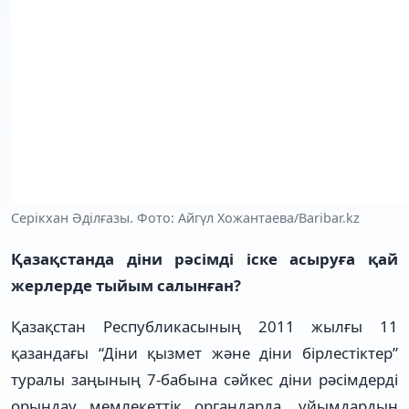
Серікхан Әділғазы. Фото: Айгүл Хожантаева/Baribar.kz
Қазақстанда діни рәсімді іске асыруға қай
жерлерде тыйым салынған?
Қазақстан Республикасының 2011 жылғы 11
қазандағы “Діни қызмет және діни бірлестіктер”
туралы заңының 7-бабына сәйкес діни рәсімдерді
орындау мемлекеттік органдарда, ұйымдардың