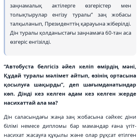
заңнамалық актілерге өзгерістер мен
толықтырулар енгізу туралы” заң жобасы
талқыланып, Президенттің қарауына жіберілді.
Дін туралы қолданыстағы заңнамаға 60-тан аса
өзгеріс енгізілді.
“Автобуста белгісіз әйел келіп өмірдің мәні,
Құдай туралы мәлімет айтып, өзінің ортасына
қосылуға шақырды”, деп шағымданатындар
көп. Дінді кез келген адам кез келген жерде
насихаттай ала ма?
Дін саласындағы жаңа заң жобасына сәйкес діни
білімі немесе дипломы бар мамандар ғана үгіт-
насихат жасауға құқылы және олар рұқсат етілген