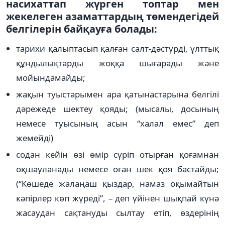
насихаттап жүрген топтар мен
жекелеген азаматтардың төмендегідей
белгілерін байқауға болады:
тарихи қалыптасып қалған салт-дәстүрді, ұлттық
құндылықтарды жоққа шығарады және
мойындамайды;
жақын туыстарымен ара қатынастарына белгілі
дәрежеде шектеу қояды; (мысалы, досының
немесе туысының асын “халал емес” деп
жемейді)
содан кейін өзі өмір сүріп отырған қоғамнан
оқшауланады немесе оған шек қоя бастайды;
(“Көшеде жалаңаш қыздар, намаз оқымайтын
кәпірлер көп жүреді”, – деп үйінен шықпай күнә
жасаудан сақтануды сылтау етіп, өздерінің