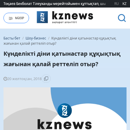
RU
KZ
2026 жылғы білім грантын иеленгендердің тізімі жарияланды (ТІЗІМ)
МӘЗІР
Басты бет
/
Шоу-бизнес
/
Күнделікті діни қатынастар құқықтық
жағынан қалай реттеліп отыр?
Күнделікті діни қатынастар құқықтық
жағынан қалай реттеліп отыр?
20 желтоқсан, 2018