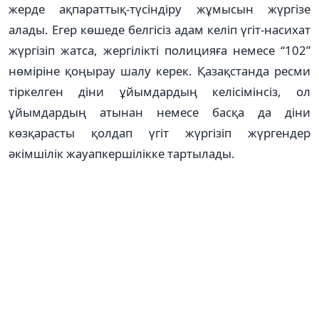
жерде ақпараттық-түсіндіру жұмысын жүргізе
алады. Егер көшеде белгісіз адам келіп үгіт-насихат
жүргізіп жатса, жергілікті полицияға немесе “102”
нөміріне қоңырау шалу керек. Қазақстанда ресми
тіркелген діни ұйымдардың келісімінсіз, ол
ұйымдардың атынан немесе басқа да діни
көзқарасты қолдап үгіт жүргізіп жүргендер
әкімшілік жауапкершілікке тартылады.