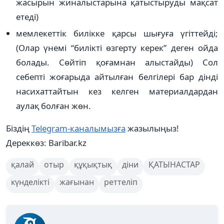
жасырын жиналыстарына қатыстыруды мақсат
етеді)
мемлекеттік билікке қарсы шығуға үгіттейді;
(Олар үнемі “билікті өзгерту керек” деген ойда
болады. Сөйтіп қоғамнан алыстайды) Сол
себепті жоғарыда айтылған белгілері бар дінді
насихаттайтын кез келген материалдардан
аулақ болған жөн.
Біздің
Telegram-каналымызға
жазылыңыз!
Дереккөз: Baribar.kz
қалай
отыр
құқықтық
діни
ҚАТЫНАСТАР
күнделікті
жағынан
реттеліп