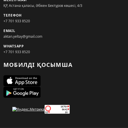
ҚР, Астана қаласы, Әбікен Бектұров көшесі, 4/3
ТЕЛЕФОН
+7 701 933 8520
EMAIL
aktan.yeltay@gmail.com
WHATSAPP
+7 701 933 8520
МОБИЛДІ ҚОСЫМША