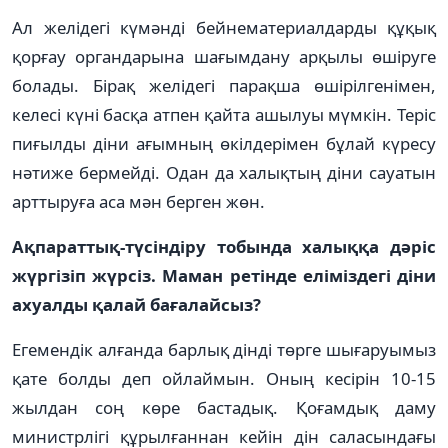
Ал желідегі күмәнді бейнематериалдарды құқық
қорғау органдарына шағымдану арқылы өшіруге
болады. Бірақ желідегі парақша өшірілгенімен,
келесі күні басқа атпен қайта ашылуы мүмкін. Теріс
пиғылды діни ағымның өкілдерімен бұлай күресу
нәтиже бермейді. Одан да халықтың діни сауатын
арттыруға аса мән берген жөн.
Ақпараттық-түсіндіру тобында халыққа дәріс
жүргізіп жүрсіз. Маман ретінде еліміздегі діни
ахуалды қалай бағалайсыз?
Егемендік алғанда барлық дінді төрге шығаруымыз
қате болды деп ойлаймын. Оның кесірін 10-15
жылдан соң көре бастадық. Қоғамдық даму
министрлігі құрылғаннан кейін дін саласындағы