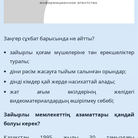
Заңгер сұхбат барысында не айтты?
зайырлы қоғам мүшелеріне тән ерекшеліктер
туралы;
діни рәсім жасауға тыйым салынған орындар;
дінді кімдер қай жерде насихаттай алады;
жат ағым өкілдерінің желідегі
видеоматериалдардың өшірілмеу себебі;
Зайырлы мемлекеттің азаматтары қандай
болуы керек?
Қазақстан 1995 жылы 30 тамыздағы