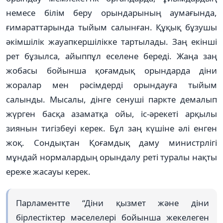
немесе білім беру орындарының аумағында,
ғимараттарында тыйым салынған. Құқық бұзушы
әкімшілік жауапкершілікке тартылады. Заң екінші
рет бұзылса, айыппұл еселене береді. Жаңа заң
жобасы бойынша қоғамдық орындарда діни
жоралар мен рәсімдерді орындауға тыйым
салынды. Мысалы, дінге сенуші паркте демалып
жүрген басқа азаматқа ойы, іс-әрекеті арқылы
зиянын тигізбеуі керек. Бұл заң күшіне әлі енген
жоқ. Сондықтан Қоғамдық даму министрлігі
мұндай нормалардың орындалу реті туралы нақты
ереже жасауы керек.
Парламентте “Діни қызмет және діни
бірлестіктер мәселелері бойынша жекелеген