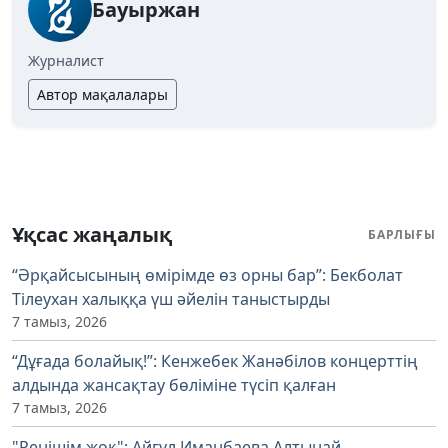
Бауыржан
Журналист
Автор мақалалары
Ұқсас жаңалық
БАРЛЫҒЫ
“Әрқайсысының өмірімде өз орны бар”: Бекболат
Тілеухан халыққа үш әйелін таныстырды
7 тамыз, 2026
“Дұғада болайық!”: Кенжебек Жанәбілов концерттің
алдында жансақтау бөліміне түсіп қалған
7 тамыз, 2026
"Ренішім жоқ": Айгүл Иманбаева Алтынай