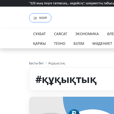
"320 мың теңге таппасаң... кедейсің": әлеуметтің табысы 
"320 мың теңге таппасаң... кедейсің": әлеуметтің табысы 
МӘЗІР
СҰХБАТ
САЯСАТ
ЭКОНОМИКА
ӘЛ
ҚАРЖЫ
ТЕХНО
БІЛІМ
МӘДЕНИЕТ
Басты бет
/
#құқықтық
#құқықтық