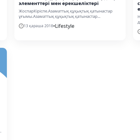
элементтері мен ерекшеліктері
ЖоспарКіріспе.Азаматтық құқықтық қатынастар
ұғымы.Азаматтық құқықтық қатынастар...
Н
д
•
Lifestyle
13 қараша 2018
.