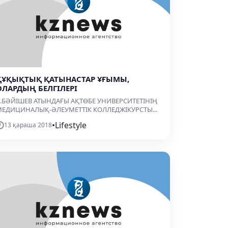
ҚҰҚЫҚТЫҚ ҚАТЫНАСТАР ҰҒЫМЫ,
ОЛАРДЫҢ БЕЛГІЛЕРІ
.БӘЙІШЕВ АТЫНДАҒЫ АҚТӨБЕ УНИВЕРСИТЕТІНІҢ
ЕДИЦИНАЛЫҚ-ӘЛЕУМЕТТІК КОЛЛЕДЖІКУРСТЫ...
•
Lifestyle
13 қараша 2018