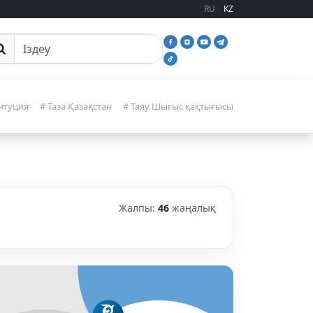
RU
KZ
йттан іздеу
итуция
# Таза Қазақстан
# Таяу Шығыс қақтығысы
Жалпы:
46
жаңалық