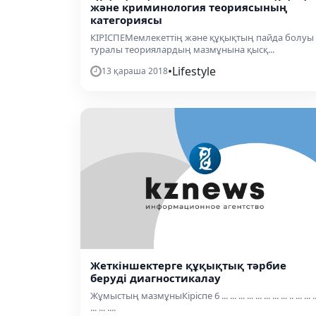
және криминология теориясының
категориясы
КІРІСПЕМемлекеттің және құқықтың пайда болуы
туралы теориялардың мазмұнына қысқ...
•
Lifestyle
13 қараша 2018
Жеткіншектерге құқықтық тәрбие
беруді диагностикалау
Жұмыстың мазмұныКіріспе 6 ... ... ... ... ... ... ... ... .. ... ... ..
... ... ....