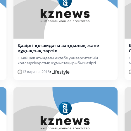
Қазіргі қоғамдағы заңдылық және
құқықтық тәртіп
к
С.Бәйшев атындағы Ақтөбе университетінің
С
колледжіКурстық жұмысТақырыбы:Қазіргі...
М
•
Lifestyle
13 қараша 2018