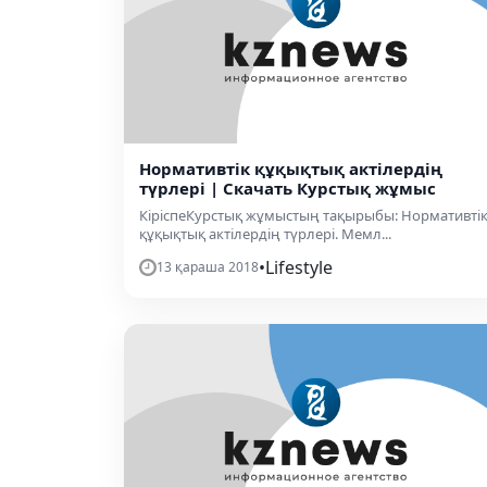
Нормативтік құқықтық актілердің
түрлері | Скачать Курстық жұмыс
КіріспеКурстық жұмыстың тақырыбы: Нормативті
құқықтық актілердің түрлері. Мемл...
•
Lifestyle
13 қараша 2018