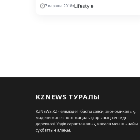
•
Lifestyle
7 қараша 2018
KZNEWS ТУРАЛЫ
KZNEWS.KZ - еліміздегі басты саяси, экономикалық,
мәдени және спорт жаңалықтарының сенімді
дереккөзі. Үздік сараптамалық мақала мен шынайы
сұқбаттың алаңы.