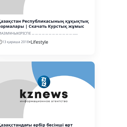
Қазақстан Республикасының құқықтық
нормалары | Скачать Курстық жұмыс
АЗМҰНЫКІРІСПЕ ... ... ... ... ... ... ... ... ... ... ... ... ......
•
Lifestyle
13 қараша 2018
Қазақстандағы әрбір бесінші өрт