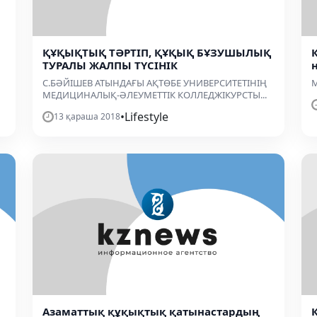
ҚҰҚЫҚТЫҚ ТӘРТІП, ҚҰҚЫҚ БҰЗУШЫЛЫҚ
ТУРАЛЫ ЖАЛПЫ ТҮСІНІК
С.БӘЙІШЕВ АТЫНДАҒЫ АҚТӨБЕ УНИВЕРСИТЕТІНІҢ
М
МЕДИЦИНАЛЫҚ-ӘЛЕУМЕТТІК КОЛЛЕДЖІКУРСТЫ...
•
Lifestyle
13 қараша 2018
Азаматтық құқықтық қатынастардың