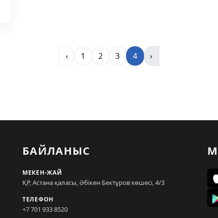
‹
1
2
3
4
›
БАЙЛАНЫС
М
МЕКЕН-ЖАЙ
ҚР, Астана қаласы, Әбікен Бектұров көшесі, 4/3
ТЕЛЕФОН
+7 701 933 8520