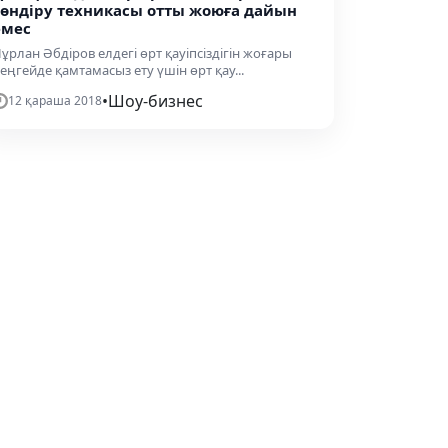
сөндіру техникасы отты жоюға дайын
емес
ұрлан Әбдіров елдегі өрт қауіпсіздігін жоғары
еңгейде қамтамасыз ету үшін өрт қау...
•
Шоу-бизнес
12 қараша 2018