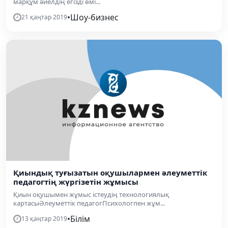
марқұм әйелдің егізді өмі...
•
Шоу-бизнес
21 қаңтар 2019
Қиындық туғызатын оқушылармен әлеуметтік
педагогтің жүргізетін жұмысы
Қиын оқушымен жұмыс істеудің технологиялық
картасыӘлеуметтік педагогПсихологпен жұм...
•
Білім
13 қаңтар 2019