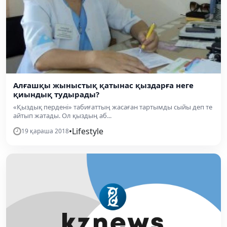
Алғашқы жыныстық қатынас қыздарға неге
қиындық тудырады?
«Қыздық пердені» табиғаттың жасаған тартымды сыйы деп те
айтып жатады. Ол қыздың аб...
•
Lifestyle
19 қараша 2018