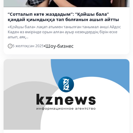
“Сотталып кете жаздадым”: “Қойшы бала”
қандай қиындыққа тап болғанын ашып айтты
«Қойшы бала» лақап атымен танылған танымал әнші Айдос
Кәден өз өмірінде орын алған ауыр кезеңдердің бірін еске
алып, аяқ...
•
Шоу-бизнес
5 желтоқсан 2025