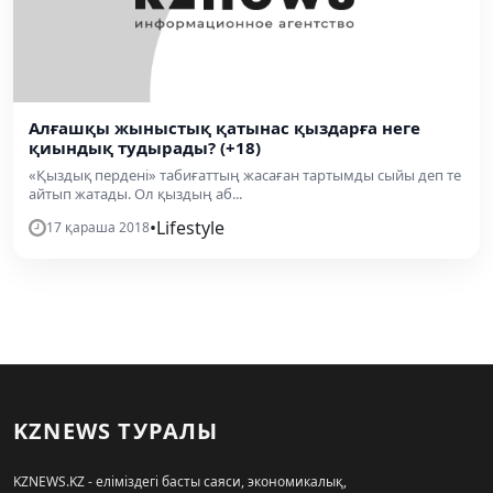
Алғашқы жыныстық қатынас қыздарға неге
қиындық тудырады? (+18)
«Қыздық пердені» табиғаттың жасаған тартымды сыйы деп те
айтып жатады. Ол қыздың аб...
•
Lifestyle
17 қараша 2018
KZNEWS ТУРАЛЫ
KZNEWS.KZ - еліміздегі басты саяси, экономикалық,