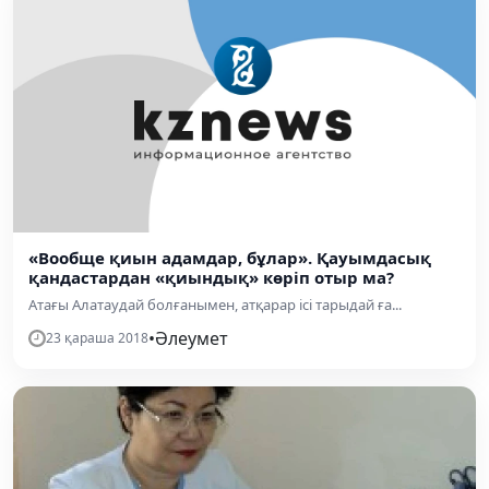
«Вообще қиын адамдар, бұлар». Қауымдасық
қандастардан «қиындық» көріп отыр ма?
Атағы Алатаудай болғанымен, атқарар ісі тарыдай ға...
•
Әлеумет
23 қараша 2018