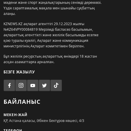
мәдени және спорт жаңалықтарының сенімді дереккөзі.
Үздік сараптамалық мақала мен шынайы сұқбаттың
алаңы.
KZNEWS.KZ ақпарат агенттігі 29.12.2023 жылғы
№KZ64VPY00084819 Мерзімді баспасөз басылымын,
ақпараттық агенттікті және желілік басылымды есепке
қою туралы куәлігі, Ақпарат және коммуникация
министрлігінің Ақпарат комитетімен берілген.
Бұл желілік ресурстың ақпараттық өнімдері 18 жастан
асқан азаматтарға арналған.
БІЗГЕ ЖАЗЫЛУ
БАЙЛАНЫС
МЕКЕН-ЖАЙ
ҚР, Астана қаласы, Әбікен Бектұров көшесі, 4/3
ТЕЛЕФОН