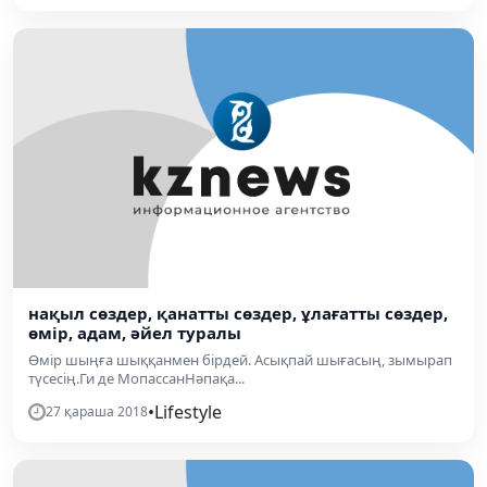
нақыл сөздер, қанатты сөздер, ұлағатты сөздер,
өмір, адам, әйел туралы
Өмір шыңға шыққанмен бірдей. Асықпай шығасың, зымырап
түсесің.Ги де МопассанНәпақа...
•
Lifestyle
27 қараша 2018