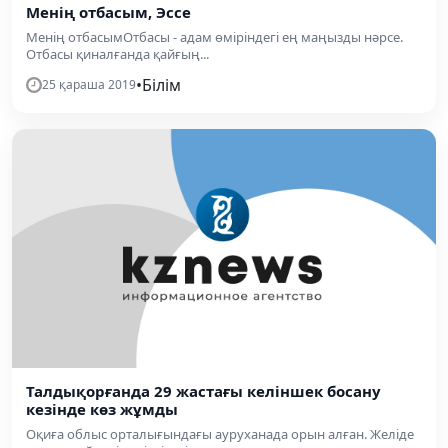
Менің отбасым, Эссе
Менің отбасымОтбасы - адам өміріндегі ең маңызды нәрсе.
Отбасы қиналғанда қайғың...
•
Білім
25 қараша 2019
Талдықорғанда 29 жастағы келіншек босану
кезінде көз жұмды
Оқиға облыс орталығындағы ауруханада орын алған. Желіде