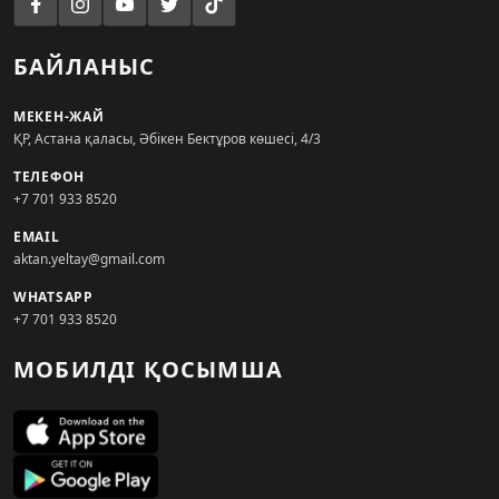
БАЙЛАНЫС
МЕКЕН-ЖАЙ
ҚР, Астана қаласы, Әбікен Бектұров көшесі, 4/3
ТЕЛЕФОН
+7 701 933 8520
EMAIL
aktan.yeltay@gmail.com
WHATSAPP
+7 701 933 8520
МОБИЛДІ ҚОСЫМША