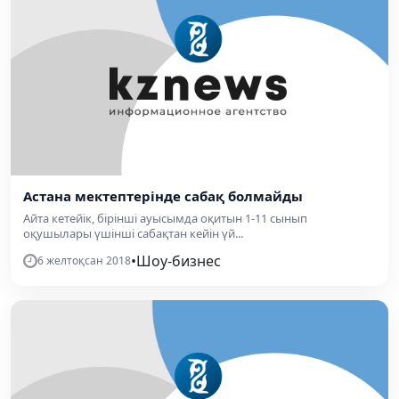
Астана мектептерінде сабақ болмайды
Айта кетейік, бірінші ауысымда оқитын 1-11 сынып
оқушылары үшінші сабақтан кейін үй...
•
Шоу-бизнес
6 желтоқсан 2018