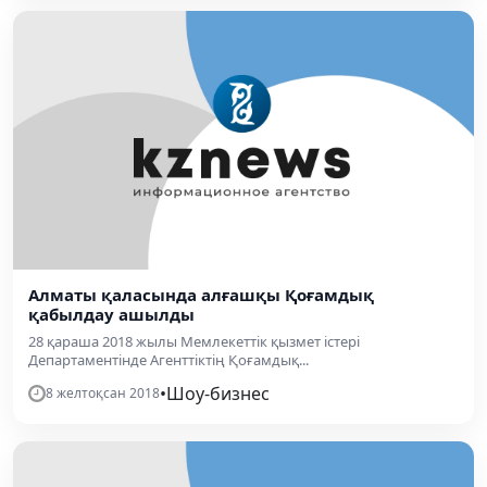
Алматы қаласында алғашқы Қоғамдық
қабылдау ашылды
28 қараша 2018 жылы Мемлекеттік қызмет істері
Департаментінде Агенттіктің Қоғамдық...
•
Шоу-бизнес
8 желтоқсан 2018