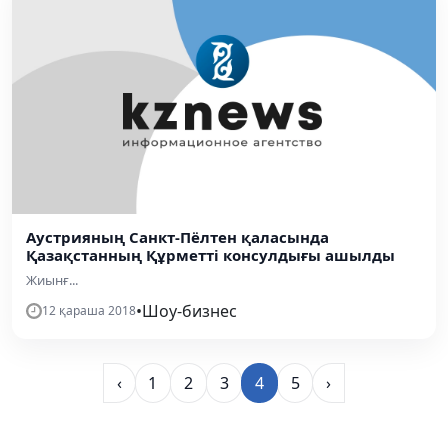
Аустрияның Санкт-Пёлтен қаласында
Қазақстанның Құрметті консулдығы ашылды
Жиынғ...
•
Шоу-бизнес
12 қараша 2018
‹
1
2
3
4
5
›