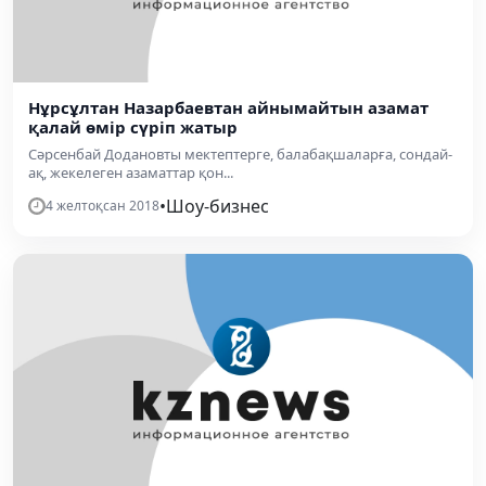
Нұрсұлтан Назарбаевтан айнымайтын азамат
қалай өмір сүріп жатыр
Сәрсенбай Додановты мектептерге, балабақшаларға, сондай-
ақ, жекелеген азаматтар қон...
•
Шоу-бизнес
4 желтоқсан 2018