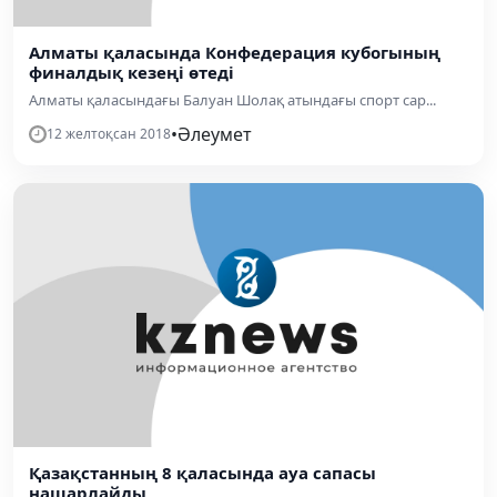
Алматы қаласында Конфедерация кубогының
финалдық кезеңі өтеді
Алматы қаласындағы Балуан Шолақ атындағы спорт сар...
•
Әлеумет
12 желтоқсан 2018
Қазақстанның 8 қаласында ауа сапасы
нашарлайды