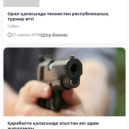
Орал қаласында теннистен республикалық
турнир өтті
Сайыс...
•
Шоу-бизнес
27 қараша 2018
Қарабалта қаласында атыстан екі адам
жараланды