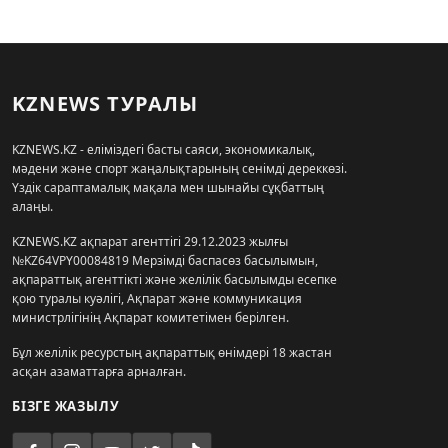
KZNEWS ТУРАЛЫ
KZNEWS.KZ - еліміздегі басты саяси, экономикалық,
мәдени және спорт жаңалықтарының сенімді дереккөзі.
Үздік сараптамалық мақала мен шынайы сұқбаттың
алаңы.
KZNEWS.KZ ақпарат агенттігі 29.12.2023 жылғы
№KZ64VPY00084819 Мерзімді баспасөз басылымын,
ақпараттық агенттікті және желілік басылымды есепке
қою туралы куәлігі, Ақпарат және коммуникация
министрлігінің Ақпарат комитетімен берілген.
Бұл желілік ресурстың ақпараттық өнімдері 18 жастан
асқан азаматтарға арналған.
БІЗГЕ ЖАЗЫЛУ