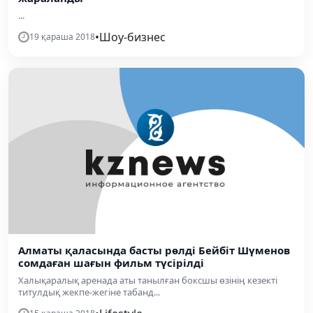
...
•
Шоу-бизнес
19 қараша 2018
Алматы қаласында басты рөлді Бейбіт Шүменов
сомдаған шағын фильм түсірілді
Халықаралық аренада аты танылған боксшы өзінің кезекті
титулдық жекпе-жегіне табанд...