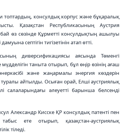
ни топтардың, консулдық корпус және бұқаралық
тысты. Қазақстан Республикасының Аустрия
ыбай өз сөзінде Құрметті консулдықтың ашылуы
амуына септігін тигізетінін атап өтті.
асының диверсификациясы аясында Төменгі
мүдделігін таныта отырып, бұл өңір өзінің ағаш
өнеркәсібі және жаңармалы энергия көздерін
туралы айтылды. Осыған орай, Елші аустриялық
лі салаларындағы әлеуетті барынша белсенді
сул Александр Кисске ҚР консулдық патенті пен
табыс ете отырып, қазақстан-аустриялық
ік тіледі.