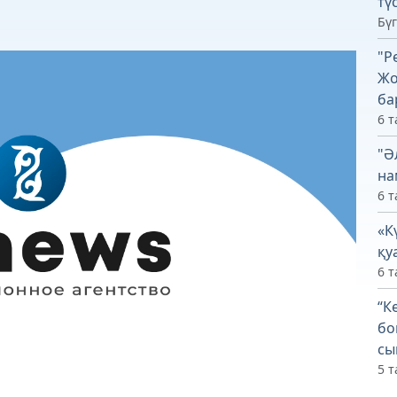
тү
Бүг
"Р
Жо
ба
6 т
"Ә
на
6 т
«К
қу
6 т
“К
бо
сы
5 т