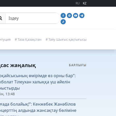
RU
KZ
йттан іздеу
итуция
# Таза Қазақстан
# Таяу Шығыс қақтығысы
қсас жаңалық
БАРЛЫҒЫ
рқайсысының өмірімде өз орны бар”:
кболат Тілеухан халыққа үш әйелін
ныстырды
ін, 13:48
ұғада болайық!”: Кенжебек Жанәбілов
нцерттің алдында жансақтау бөліміне