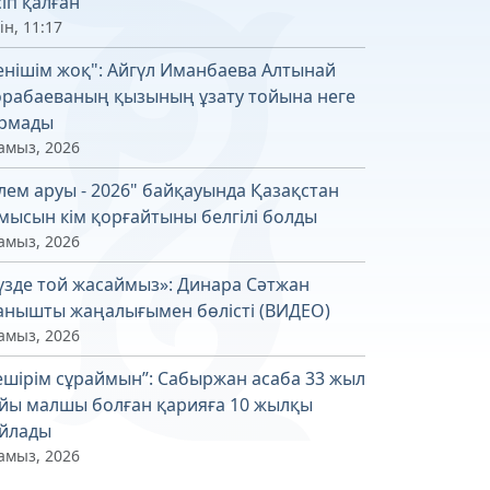
сіп қалған
ін, 11:17
енішім жоқ": Айгүл Иманбаева Алтынай
рабаеваның қызының ұзату тойына неге
рмады
амыз, 2026
лем аруы - 2026" байқауында Қазақстан
мысын кім қорғайтыны белгілі болды
амыз, 2026
үзде той жасаймыз»: Динара Сәтжан
анышты жаңалығымен бөлісті (ВИДЕО)
амыз, 2026
ешірім сұраймын”: Сабыржан асаба 33 жыл
йы малшы болған қарияға 10 жылқы
йлады
амыз, 2026