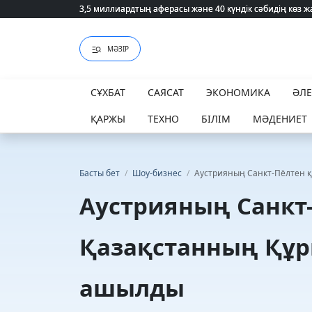
3,5 миллиардтың аферасы және 40 күндік сәбидің көз
3,5 миллиардтың аферасы және 40 күндік сәбидің көз
МӘЗІР
СҰХБАТ
САЯСАТ
ЭКОНОМИКА
ӘЛ
ҚАРЖЫ
ТЕХНО
БІЛІМ
МӘДЕНИЕТ
Басты бет
/
Шоу-бизнес
/
Аустрияның Санкт-Пёлтен 
Аустрияның Санкт
Қазақстанның Құр
ашылды