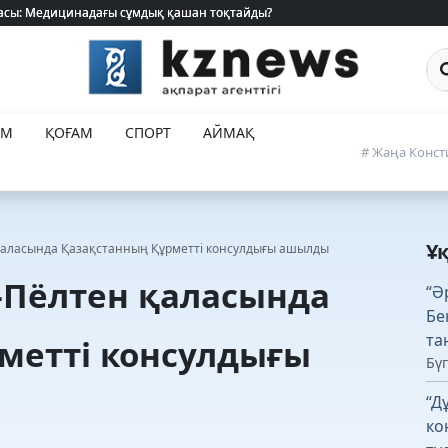
 жасы: Медицинадағы сұмдық қашан тоқтайды?
 жасы: Медицинадағы сұмдық қашан тоқтайды?
Са
ЕМ
ҚОҒАМ
СПОРТ
АЙМАҚ
# Жаңа Конст
Ұ
қаласында Қазақстанның Құрметті консулдығы ашылды
-Пёлтен қаласында
“Ә
Бе
та
метті консулдығы
Бүг
“Д
ко