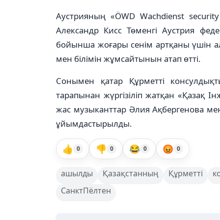
Аустрияның «ÖWD Wachdienst securi
Александр Кисс Төменгі Аустрия фед
бойынша жоғары сенім артқаны үшін алғыс
мен білімін жұмсайтынын атап өтті.
Сонымен қатар Құрметті консулдықт
тарапынан жүргізіліп жатқан «Қазақ І
жас музыканттар Әлия Ақбергенова м
ұйымдастырылды.
👍
👎
😂
😡
0
0
0
0
ашылды
Қазақстанның
Құрметті
к
СанктПёлтен