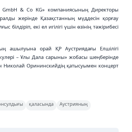
ty GmbH & Co KG» компаниясының Директоры
ералды жерінде Қазақстанның мүддесін қорғау
 білдіріп, екі ел игілігі үшін өзінің тәжірибесі
ың ашылуына орай ҚР Аустриядағы Елшілігі
нжулері – Ұлы Дала cарыны» жобасы шеңберінде
ен Николай Орининскийдің қатысуымен концерт
онсулдығы
қаласында
Аустрияның