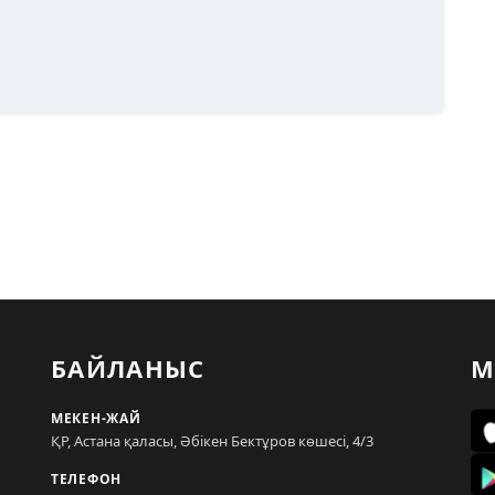
БАЙЛАНЫС
М
МЕКЕН-ЖАЙ
ҚР, Астана қаласы, Әбікен Бектұров көшесі, 4/3
ТЕЛЕФОН