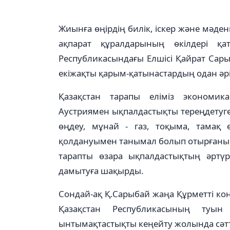
Жиынға өңірдің билік, іскер және мәде
ақпарат құралдарының өкілдері қа
Республикасындағы Елшісі Қайрат Сар
екіжақты қарым-қатынастардың одан әрі д
Қазақстан тарапы еліміз экономик
Аустриямен ықпалдастықты тереңдетуге 
өңдеу, мұнай - газ, тоқыма, тамақ 
қолдануымен танымал болып отырғаны 
тарапты өзара ықпалдастықтың әртүр
дамытуға шақырды.
Сондай-ақ Қ.Сарыбай жаңа Құрметті кон
Қазақстан Республикасының туын 
ынтымақтастықты кеңейту жолында сәттіл