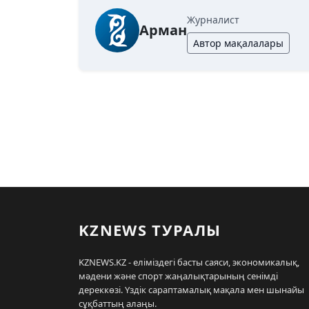
Журналист
Арман
Автор мақалалары
KZNEWS ТУРАЛЫ
KZNEWS.KZ - еліміздегі басты саяси, экономикалық,
мәдени және спорт жаңалықтарының сенімді
дереккөзі. Үздік сараптамалық мақала мен шынайы
сұқбаттың алаңы.