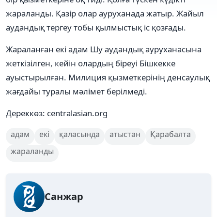
жараланды. Қазір олар ауруханада жатыр. Жайыл
аудандық тергеу тобы қылмыстық іс қозғады.
Жараланған екі адам Шу аудандық ауруханасына
жеткізілген, кейін олардың біреуі Бішкекке
ауыстырылған. Милиция қызметкерінің денсаулық
жағдайы туралы мәлімет берілмеді.
Дереккөз: centralasian.org
адам
екі
қаласында
атыстан
Қарабалта
жараланды
Санжар