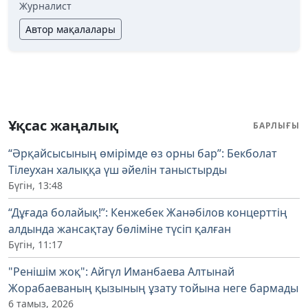
Журналист
Автор мақалалары
Ұқсас жаңалық
БАРЛЫҒЫ
“Әрқайсысының өмірімде өз орны бар”: Бекболат
Тілеухан халыққа үш әйелін таныстырды
Бүгін, 13:48
“Дұғада болайық!”: Кенжебек Жанәбілов концерттің
алдында жансақтау бөліміне түсіп қалған
Бүгін, 11:17
"Ренішім жоқ": Айгүл Иманбаева Алтынай
Жорабаеваның қызының ұзату тойына неге бармады
6 тамыз, 2026