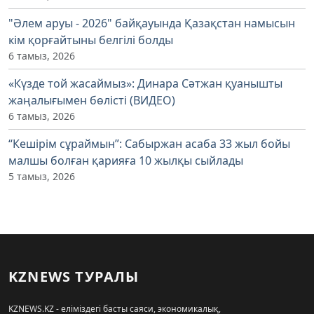
"Әлем аруы - 2026" байқауында Қазақстан намысын
кім қорғайтыны белгілі болды
6 тамыз, 2026
«Күзде той жасаймыз»: Динара Сәтжан қуанышты
жаңалығымен бөлісті (ВИДЕО)
6 тамыз, 2026
“Кешірім сұраймын”: Сабыржан асаба 33 жыл бойы
малшы болған қарияға 10 жылқы сыйлады
5 тамыз, 2026
KZNEWS ТУРАЛЫ
KZNEWS.KZ - еліміздегі басты саяси, экономикалық,