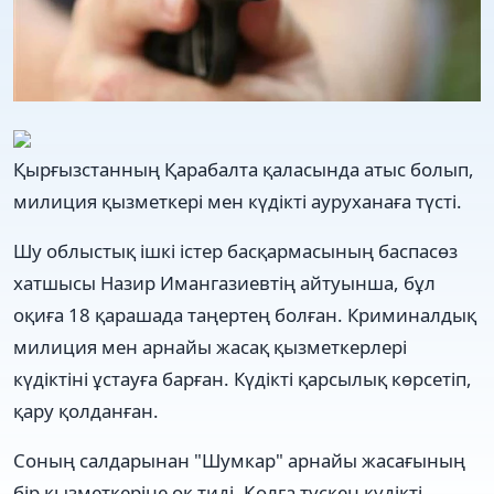
Қырғызстанның Қарабалта қаласында атыс болып,
милиция қызметкері мен күдікті ауруханаға түсті.
Шу облыстық ішкі істер басқармасының баспасөз
хатшысы Назир Имангазиевтің айтуынша, бұл
оқиға 18 қарашада таңертең болған. Криминалдық
милиция мен арнайы жасақ қызметкерлері
күдіктіні ұстауға барған. Күдікті қарсылық көрсетіп,
қару қолданған.
Соның салдарынан "Шумкар" арнайы жасағының
бір қызметкеріне оқ тиді. Қолға түскен күдікті