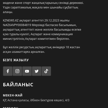
мәдени және спорт жаңалықтарының сенімді дереккөзі.
Үздік сараптамалық мақала мен шынайы сұқбаттың
алаңы.
KZNEWS.KZ ақпарат агенттігі 29.12.2023 жылғы
№KZ64VPY00084819 Мерзімді баспасөз басылымын,
ақпараттық агенттікті және желілік басылымды есепке
қою туралы куәлігі, Ақпарат және коммуникация
министрлігінің Ақпарат комитетімен берілген.
Бұл желілік ресурстың ақпараттық өнімдері 18 жастан
асқан азаматтарға арналған.
БІЗГЕ ЖАЗЫЛУ
БАЙЛАНЫС
МЕКЕН-ЖАЙ
ҚР, Астана қаласы, Әбікен Бектұров көшесі, 4/3