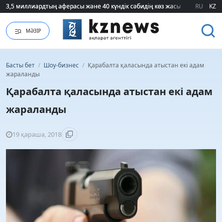
3,5 миллиардтың аферасы және 40 күндік сәбидің көз жасы: Медицинад
3,5 миллиардтың аферасы және 40 күндік сәбидің көз жасы: Медицинад
RU
KZ
МӘЗІР
Басты бет
/
Шоу-бизнес
/
Қарабалта қаласында атыстан екі адам
жараланды
Қарабалта қаласында атыстан екі адам
жараланды
19 қараша, 2018