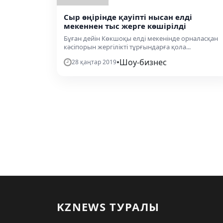
Сыр өңірінде қауіпті нысан елді
мекеннен тыс жерге көшірілді
Бұған дейін Көкшоқы елді мекенінде орналасқан
кәсіпорын жергілікті тұрғындарға қола...
•
Шоу-бизнес
28 қаңтар 2019
KZNEWS ТУРАЛЫ