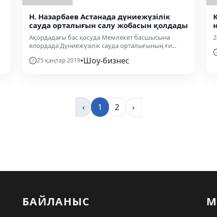
Н. Назарбаев Астанада дүниежүзілік
сауда орталығын салу жобасын қолдады
Ақордадағы бас қосуда Мемлекет басшысына
2
елордада Дүниежүзілік сауда орталығының ғи...
•
Шоу-бизнес
25 қаңтар 2019
‹
1
2
›
БАЙЛАНЫС
М