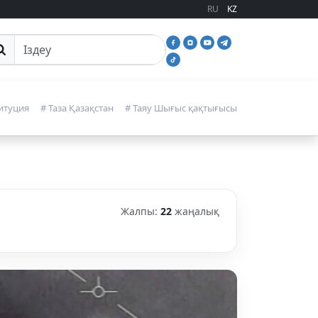
RU
KZ
йттан іздеу
итуция
# Таза Қазақстан
# Таяу Шығыс қақтығысы
Жалпы:
22
жаңалық