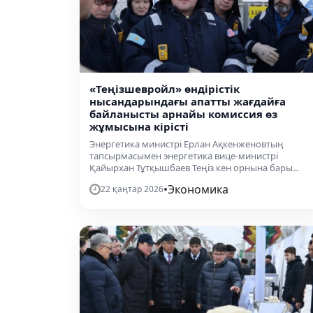
«Теңізшевройл» өндірістік
нысандарындағы апатты жағдайға
байланысты арнайы комиссия өз
жұмысына кірісті
Энергетика министрі Ерлан Ақкенженовтың
тапсырмасымен энергетика вице-министрі
Қайырхан Тұтқышбаев Теңіз кен орнына бары...
•
Экономика
22 қаңтар 2026