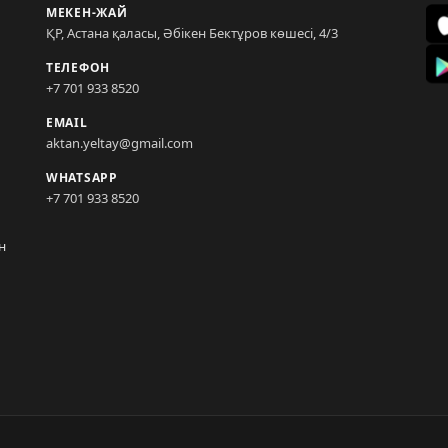
МЕКЕН-ЖАЙ
ҚР, Астана қаласы, Әбікен Бектұров көшесі, 4/3
ТЕЛЕФОН
+7 701 933 8520
EMAIL
aktan.yeltay@gmail.com
WHATSAPP
+7 701 933 8520
н