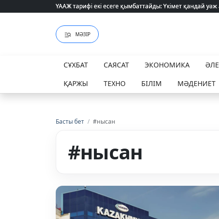
ҮААЖ тарифі екі есеге қымбаттайды: Үкімет қандай уәж
ҮААЖ тарифі екі есеге қымбаттайды: Үкімет қандай уәж
МӘЗІР
СҰХБАТ
САЯСАТ
ЭКОНОМИКА
ӘЛ
ҚАРЖЫ
ТЕХНО
БІЛІМ
МӘДЕНИЕТ
Басты бет
/
#нысан
#нысан