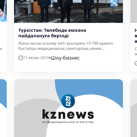
Түркістан: Төлебиде емхана
пайдалануға берiлдi
Жаңа нысан осынау жеті ауылдағы 19 799 адамға
бастапқы медициналық-санитарлық көмек...
і
С
ж
•
Шоу-бизнес
11 ақпан 2019