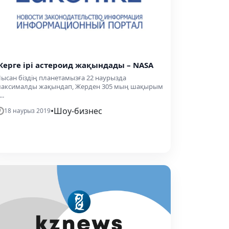
Жерге ірі астероид жақындады – NASA
ысан біздің планетамызға 22 наурызда
аксималды жақындап, Жерден 305 мың шақырым
..
•
Шоу-бизнес
18 наурыз 2019