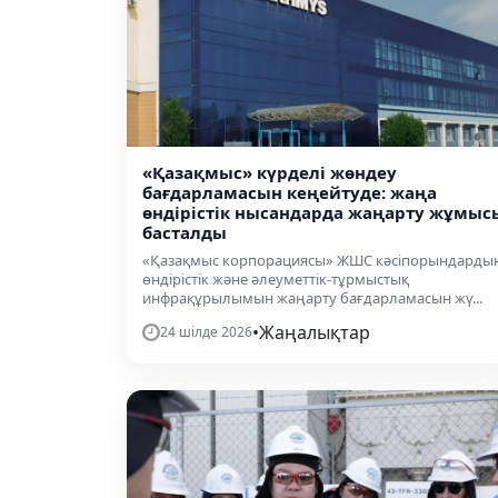
«Қазақмыс» күрделі жөндеу
бағдарламасын кеңейтуде: жаңа
өндірістік нысандарда жаңарту жұмыс
басталды
«Қазақмыс корпорациясы» ЖШС кәсіпорындарды
өндірістік және әлеуметтік-тұрмыстық
инфрақұрылымын жаңарту бағдарламасын жү...
•
Жаңалықтар
24 шілде 2026