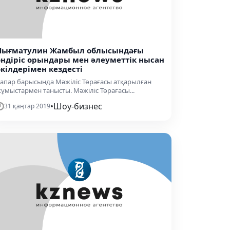
Нығматулин Жамбыл облысындағы
өндіріс орындары мен әлеуметтік нысан
өкілдерімен кездесті
апар барысында Мәжіліс Төрағасы атқарылған
ұмыстармен танысты. Мәжіліс Төрағасы...
•
Шоу-бизнес
31 қаңтар 2019