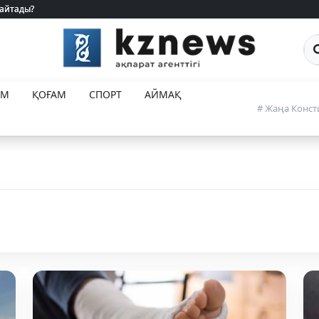
 айтады?
 айтады?
Са
ЕМ
ҚОҒАМ
СПОРТ
АЙМАҚ
# Жаңа Конст