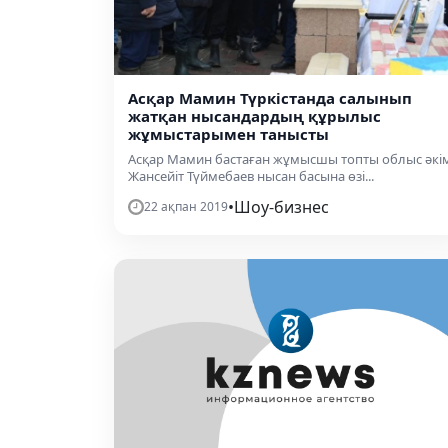
Асқар Мамин Түркістанда салынып
жатқан нысандардың құрылыс
жұмыстарымен танысты
Асқар Мамин бастаған жұмысшы топты облыс әкім
Жансейіт Түймебаев нысан басына өзі...
•
Шоу-бизнес
22 ақпан 2019