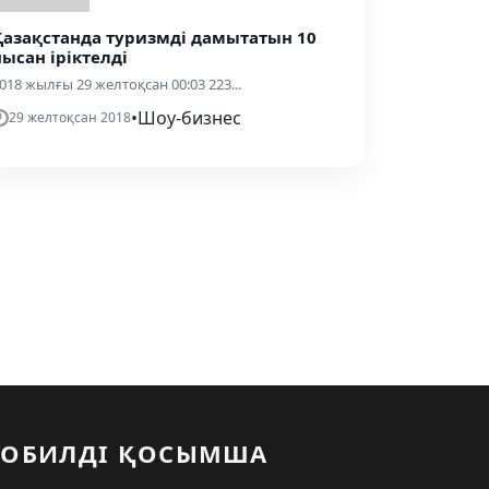
Қазақстанда туризмді дамытатын 10
нысан іріктелді
018 жылғы 29 желтоқсан 00:03 223...
•
Шоу-бизнес
29 желтоқсан 2018
ОБИЛДІ ҚОСЫМША