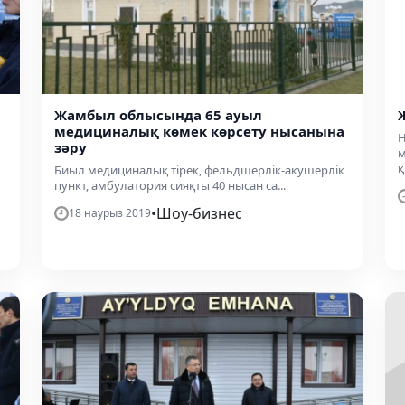
Жамбыл облысында 65 ауыл
медициналық көмек көрсету нысанына
Н
зәру
м
қ.
Биыл медициналық тірек, фельдшерлік-акушерлік
пункт, амбулатория сияқты 40 нысан са...
•
Шоу-бизнес
18 наурыз 2019