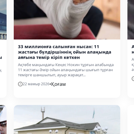
33 миллионға салынған нысан: 11
жастағы бүлдіршіннің ойын алаңында
ы
аяғына темір кіріп кеткен
А
қ
Ақтөбе маңындағы Кеңес Нокин тұрғын алабында
а
11 жастағы Әмір ойын алаңындағы шығып тұрған
ң
темірге шаншылып, ауыр жарақат...
•
Қоғам
22 мамыр 2026