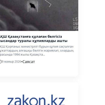
АҚШ Қазақстанға құлаған белгісіз
нысандар туралы құпияларды ашты
ҚШ Қорғаныс министрлігі бұрын құпия сақталған
ұжаттардың алғашқы бөлігін жариялап, олардың
расында 1994 жылы Қазақста...
•
Саясат
9 мамыр 2026