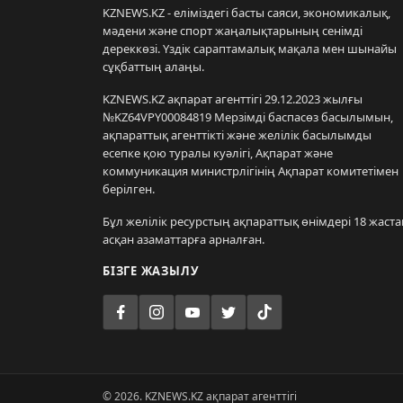
KZNEWS.KZ - еліміздегі басты саяси, экономикалық,
мәдени және спорт жаңалықтарының сенімді
дереккөзі. Үздік сараптамалық мақала мен шынайы
сұқбаттың алаңы.
KZNEWS.KZ ақпарат агенттігі 29.12.2023 жылғы
№KZ64VPY00084819 Мерзімді баспасөз басылымын,
ақпараттық агенттікті және желілік басылымды
есепке қою туралы куәлігі, Ақпарат және
коммуникация министрлігінің Ақпарат комитетімен
берілген.
Бұл желілік ресурстың ақпараттық өнімдері 18 жаста
асқан азаматтарға арналған.
БІЗГЕ ЖАЗЫЛУ
© 2026. KZNEWS.KZ ақпарат агенттігі