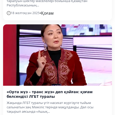
таралуын шектеу мәселелері бойынша Қазақстан
Республикасының...
•
Қоғам
18 желтоқсан 2025
«Орта жүз – транс жүз» деп қойған: қоғам
белсендісі ЛГБТ туралы
Жақында ЛГБТ туралы үгіт-насихат жүргізуге тыйым
салынатын заң Мәжіліс төрінде мақұлданды. Дәл осы
тақырып аясында «Ашық...