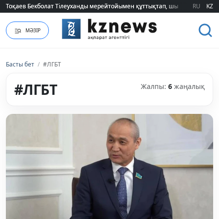
Тоқаев Бекболат Тілеуханды мерейтойымен құттықтап, шығармашылық т
Тоқаев Бекболат Тілеуханды мерейтойымен құттықтап, шығармашылық т
RU
KZ
МӘЗІР
Басты бет
/
#ЛГБТ
#ЛГБТ
Жалпы:
6
жаңалық