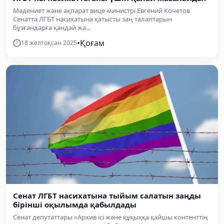
Мәдениет және ақпарат вице-министрі Евгений Кочетов
Сенатта ЛГБТ насихатына қатысты заң талаптарын
бұзғандарға қандай жа...
•
Қоғам
18 желтоқсан 2025
Сенат ЛГБТ насихатына тыйым салатын заңды
бірінші оқылымда қабылдады
Сенат депутаттары «Архив ісі және құқыққа қайшы контенттің