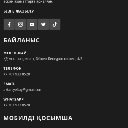
асқан азаматтарға арналған.
БІЗГЕ ЖАЗЫЛУ
БАЙЛАНЫС
МЕКЕН-ЖАЙ
ҚР, Астана қаласы, Әбікен Бектұров көшесі, 4/3
ТЕЛЕФОН
+7 701 933 8520
EMAIL
aktan.yeltay@gmail.com
WHATSAPP
+7 701 933 8520
МОБИЛДІ ҚОСЫМША