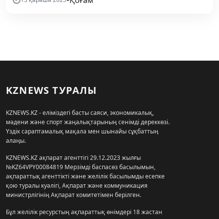
•
Қоғам
KZNEWS ТУРАЛЫ
KZNEWS.KZ - еліміздегі басты саяси, экономикалық,
мәдени және спорт жаңалықтарының сенімді дереккөзі.
Үздік сараптамалық мақала мен шынайы сұқбаттың
алаңы.
KZNEWS.KZ ақпарат агенттігі 29.12.2023 жылғы
№KZ64VPY00084819 Мерзімді баспасөз басылымын,
ақпараттық агенттікті және желілік басылымды есепке
қою туралы куәлігі, Ақпарат және коммуникация
министрлігінің Ақпарат комитетімен берілген.
Бұл желілік ресурстың ақпараттық өнімдері 18 жастан