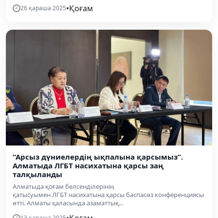
•
Қоғам
26 қараша 2025
“Арсыз дүниелердің ықпалына қарсымыз”.
Алматыда ЛГБТ насихатына қарсы заң
талқыланды
Алматыда қоғам белсенділерінің
қатысуымен ЛГБТ насихатына қарсы баспасөз конференциясы
өтті. Алматы қаласында азаматтық...
13 қараша 2025