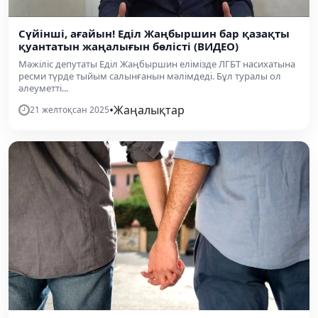
Сүйінші, ағайын! Еділ Жаңбыршин бар қазақты
қуантатын жаңалығын бөлісті (ВИДЕО)
Мәжіліс депутаты Еділ Жаңбыршин елімізде ЛГБТ насихатына
ресми түрде тыйым салынғанын мәлімдеді. Бұл туралы ол
әлеуметті...
•
Жаңалықтар
21 желтоқсан 2025