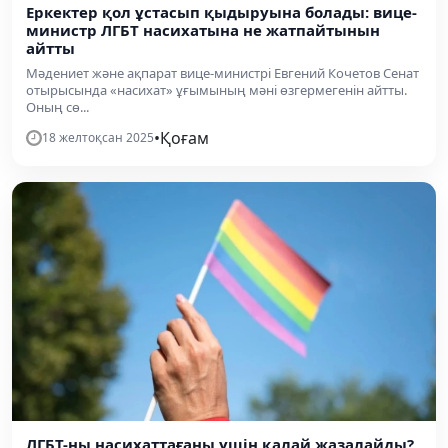
Еркектер қол ұстасып қыдыруына болады: вице-
министр ЛГБТ насихатына не жатпайтынын
айтты
Мәдениет және ақпарат вице-министрі Евгений Кочетов Сенат
отырысында «насихат» ұғымының мәні өзгермегенін айтты.
Оның сө...
•
Қоғам
18 желтоқсан 2025
ЛГБТ-ны насихаттағаны үшін қалай жазалайды?