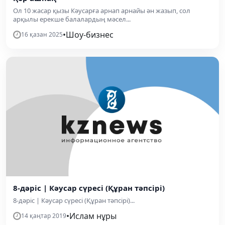
Ол 10 жасар қызы Кәусарға арнап арнайы ән жазып, сол
арқылы ерекше балалардың мәсел...
•
Шоу-бизнес
16 қазан 2025
8-дәріс | Кәусар сүресі (Құран тәпсірі)
8-дәріс | Кәусар сүресі (Құран тәпсірі)...
•
Ислам нұры
14 қаңтар 2019