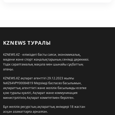
KZNEWS ТУРАЛЫ
KZNEWS.KZ - еліміздегі басты саяси, экономикалық,
мәдени және спорт жаңалықтарының сенімді дереккөзі.
Үздік сараптамалық мақала мен шынайы сұқбаттың
алаңы.
KZNEWS.KZ ақпарат агенттігі 29.12.2023 жылғы
№KZ64VPY00084819 Мерзімді баспасөз басылымын,
ақпараттық агенттікті және желілік басылымды есепке
қою туралы куәлігі, Ақпарат және коммуникация
министрлігінің Ақпарат комитетімен берілген.
Бұл желілік ресурстың ақпараттық өнімдері 18 жастан
асқан азаматтарға арналған.