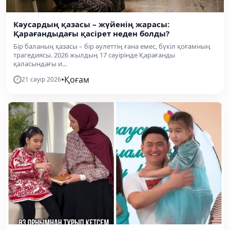
Кәусардың қазасы – жүйенің жарасы:
Қарағандыдағы қасірет неден болды?
Бір баланың қазасы – бір әулеттің ғана емес, бүкіл қоғамның
трагедиясы. 2026 жылдың 17 сәуірінде Қарағанды
қаласындағы и...
•
Қоғам
21 сәуір 2026