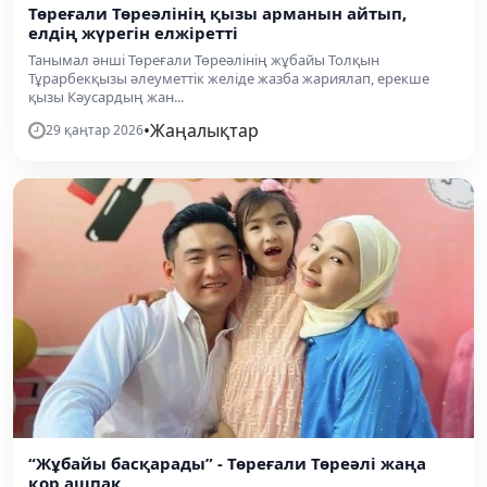
Төреғали Төреәлінің қызы арманын айтып,
елдің жүрегін елжіретті
Танымал әнші Төреғали Төреәлінің жұбайы Толқын
Тұрарбекқызы әлеуметтік желіде жазба жариялап, ерекше
қызы Кәусардың жан...
•
Жаңалықтар
29 қаңтар 2026
“Жұбайы басқарады” - Төреғали Төреәлі жаңа
қор ашпақ