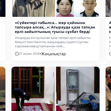
«Сүйектері табылса... жер қойнына
тапсыра алсақ...»: Атырауда қаза тапқан
ерлі-зайыптының туысы сұхбат берді
Атырауда кісі қолынан қаза тапқан ерлі-зайыпты
Қ
Мақсот пен Нәсіптің жақындары күдікті Сұлтан
б
Сәрсемәлиев ұсталғаннан кейі...
х
•
Жаңалықтар
27 ақпан 2026