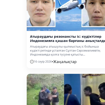
Атыраудағы резонансты іс: күдіктілер
Индонезияға қашан барғаны анықталд
Атыраудағы атышулы қылмыстық іс бойынша
күдікті ретінде ұсталған Сұлтан Сәрсемәлиевтің
Индонезияда қолға түсуіне қатысты...
•
Жаңалықтар
16 сәуір 2026