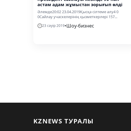
астам адам жұмыстан зорығып өлді
Әлемде20:02 23.04.2019Қысқа сілтеме алу4 0
0Сайлау учаскелерінің қызметкерлері 157...
•
Шоу-бизнес
23 сәуір 2019
KZNEWS ТУРАЛЫ