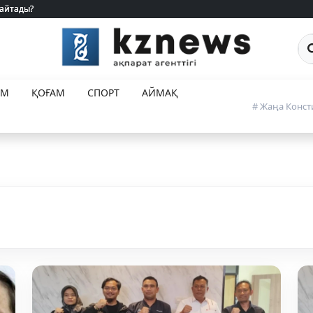
 айтады?
 айтады?
Са
ЕМ
ҚОҒАМ
СПОРТ
АЙМАҚ
# Жаңа Конст