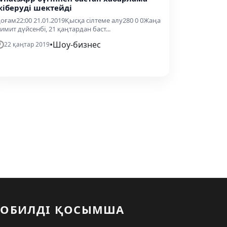
жіберуді шектейді
оғам22:00 21.01.2019Қысқа сілтеме алу280 0 0Жаңа
имит дүйсенбі, 21 қаңтардан баст...
•
Шоу-бизнес
22 қаңтар 2019
ОБИЛДІ ҚОСЫМША