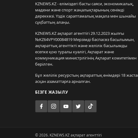
KZNEWS.KZ - еліміздегі басты саяси, экономикалық,
мәдени және спорт жаңалықтарының сенімді
дереккөзі. Үздік сараптамалық мақала мен шынайы
сұқбаттың алаңы.
KZNEWS.KZ ақпарат агенттігі 29.12.2023 жылғы
№KZ64VPY00084819 Мерзімді баспасөз басылымын,
ақпараттық агенттікті және желілік басылымды
есепке қою туралы куәлігі, Ақпарат және
коммуникация министрлігінің Ақпарат комитетімен
берілген.
Бұл желілік ресурстың ақпараттық өнімдері 18 жаста
асқан азаматтарға арналған.
БІЗГЕ ЖАЗЫЛУ
© 2026. KZNEWS.KZ ақпарат агенттігі