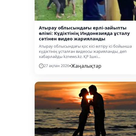
Атырау облысындағы ерлі-зайыпты
өлімі: Күдіктінің Индонезияда ұсталу
сәтінен видео жарияланды
Атырау облысындағы қос кісі өлтіру ісі бойынша
күдіктінің ұсталған видеосы жарияланды, деп
хабарлайды kznews.kz. ҚР Ішкі...
•
Жаңалықтар
27 ақпан 2026