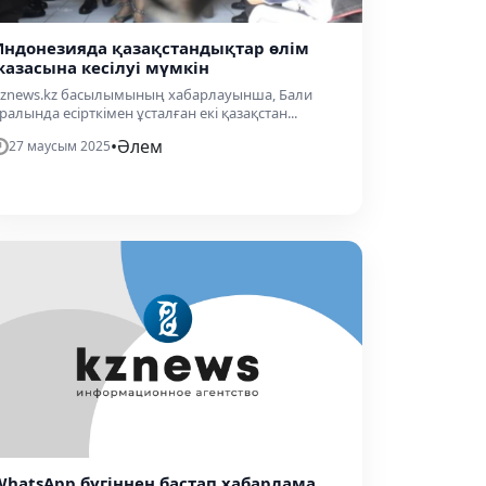
Индонезияда қазақстандықтар өлім
жазасына кесілуі мүмкін
znews.kz басылымының хабарлауынша, Бали
ралында есірткімен ұсталған екі қазақстан...
•
Әлем
27 маусым 2025
WhatsApp бүгіннен бастап хабарлама