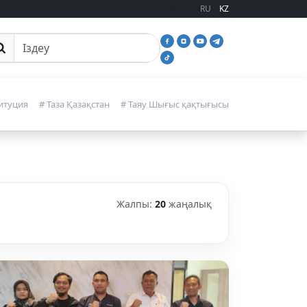
RU
KZ
йттан іздеу
итуция
# Таза Қазақстан
# Таяу Шығыс қақтығысы
Жалпы:
20
жаңалық