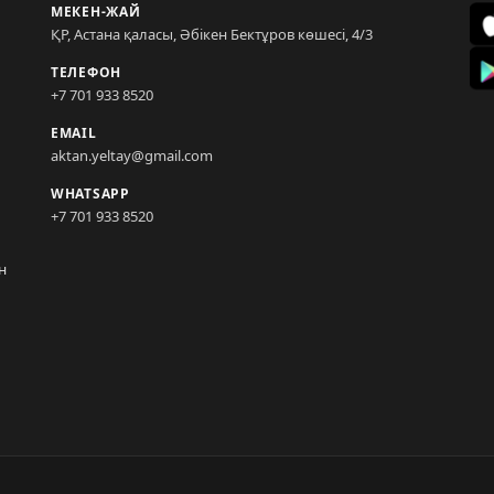
МЕКЕН-ЖАЙ
ҚР, Астана қаласы, Әбікен Бектұров көшесі, 4/3
ТЕЛЕФОН
+7 701 933 8520
EMAIL
aktan.yeltay@gmail.com
WHATSAPP
+7 701 933 8520
н