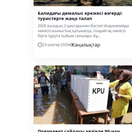
Балидағы демалыс ережесі өзгерді:
туристерге жаңа талап
2026 жылдың 2 қаңтарынан бастап Индонезияда
некесіз жыныстық қатынасқа, сондай-ақ некесіз
бірге тұруға тыйым салынды. Бұ...
•
Жаңалықтар
23 қаңтар 2026
Президент сайлауы кезінде 90-нан