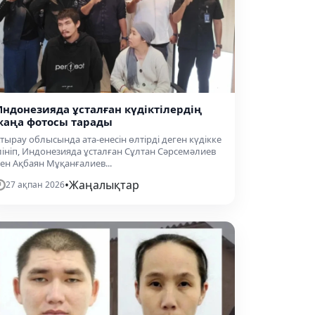
Индонезияда ұсталған күдіктілердің
жаңа фотосы тарады
тырау облысында ата-енесін өлтірді деген күдікке
лініп, Индонезияда ұсталған Сұлтан Сәрсемәлиев
ен Ақбаян Мұқанғалиев...
•
Жаңалықтар
27 ақпан 2026