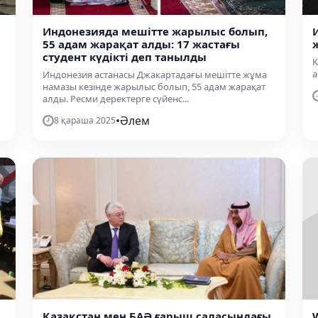
Индонезияда мешітте жарылыс болып,
55 адам жарақат алды: 17 жастағы
студент күдікті деп танылды
K
а
Индонезия астанасы Джакартадағы мешітте жұма
намазы кезінде жарылыс болып, 55 адам жарақат
алды. Ресми деректерге сүйенс...
•
Әлем
8 қараша 2025
Қазақстан мен БАӘ ғарыш саласындағы