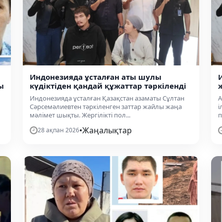
Индонезияда ұсталған аты шулы
ы
күдіктіден қандай құжаттар тәркіленді
Индонезияда ұсталған Қазақстан азаматы Сұлтан
А
Сәрсемәлиевтен тәркіленген заттар жайлы жаңа
і
мәлімет шықты. Жергілікті пол...
п
•
Жаңалықтар
28 ақпан 2026