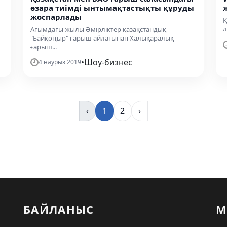
өзара тиімді ынтымақтастықты құруды
жоспарлады
Қ
л
Ағымдағы жылы Әмірліктер қазақстандық
"Байқоңыр" ғарыш айлағынан Халықаралық
ғарыш...
•
Шоу-бизнес
4 наурыз 2019
‹
1
2
›
БАЙЛАНЫС
М