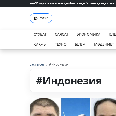
ҮААЖ тарифі екі есеге қымбаттайды: Үкімет қандай уәж
ҮААЖ тарифі екі есеге қымбаттайды: Үкімет қандай уәж
МӘЗІР
СҰХБАТ
САЯСАТ
ЭКОНОМИКА
ӘЛ
ҚАРЖЫ
ТЕХНО
БІЛІМ
МӘДЕНИЕТ
Басты бет
/
#Индонезия
#Индонезия