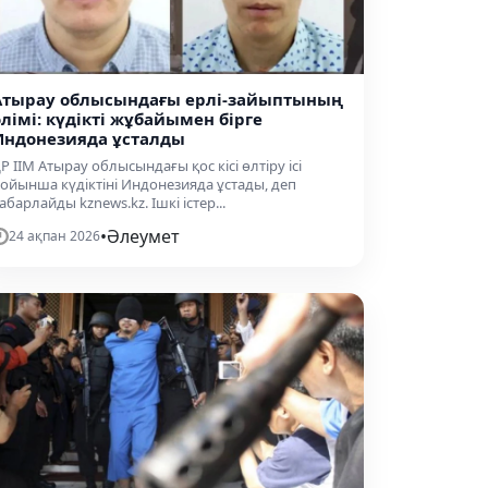
Атырау облысындағы ерлі-зайыптының
өлімі: күдікті жұбайымен бірге
Индонезияда ұсталды
Р ІІМ Атырау облысындағы қос кісі өлтіру ісі
ойынша күдіктіні Индонезияда ұстады, деп
абарлайды kznews.kz. Ішкі істер...
•
Әлеумет
24 ақпан 2026