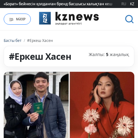
«Борат» бейнесін қолданған бренд басшысы халықтан кешірім сұрады
«Борат» бейнесін қолданған бренд басшысы халықтан кешірім сұрады
RU
KZ
МӘЗІР
Басты бет
/
#Еркеш Хасен
#Еркеш Хасен
Жалпы:
5
жаңалық