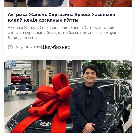
Актриса Жанель Серғазина Еркеш Хасенмен
қалай көңіл қосқанын айтты
Актриса Жанель Серғазина әнші Еркеш Хасенмен қалай
отбасын құрғанын айтып, өзіне бағытталған сынға жауап
берді, деп хаба...
•
Шоу-бизнес
1 маусым 2026