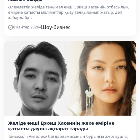
Әлеуметтік желіде танымал әнші Еркеш Хасеннің отбасылық
өміріне қатысты мәліметтер қызу талқыланып жатыр, деп
хабарлайды...
•
Шоу-бизнес
8 қаңтар 2026
Желіде әнші Еркеш Хасеннің жеке өміріне
қатысты даулы ақпарат тарады
Танымал «Айгөлек» бағдарламасының бұрынғы жүргізушісі,