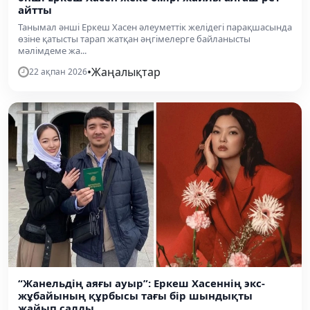
айтты
Танымал әнші Еркеш Хасен әлеуметтік желідегі парақшасында
өзіне қатысты тарап жатқан әңгімелерге байланысты
мәлімдеме жа...
•
Жаңалықтар
22 ақпан 2026
“Жанельдің аяғы ауыр”: Еркеш Хасеннің экс-
жұбайының құрбысы тағы бір шындықты
жайып салды