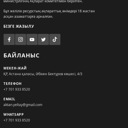
министрлігінің Ақпарат комитетімен берілген.
Бұл желілік ресурстың ақпараттық өнімдері 18 жастан
асқан азаматтарға арналған.
БІЗГЕ ЖАЗЫЛУ
БАЙЛАНЫС
МЕКЕН-ЖАЙ
ҚР, Астана қаласы, Әбікен Бектұров көшесі, 4/3
ТЕЛЕФОН
+7 701 933 8520
EMAIL
aktan.yeltay@gmail.com
WHATSAPP
+7 701 933 8520