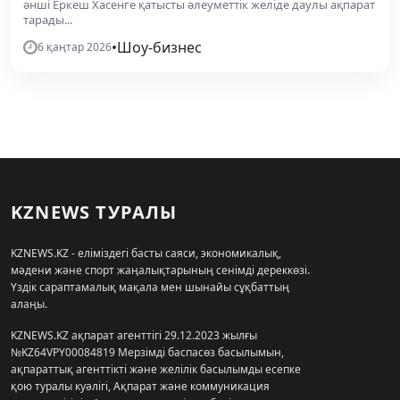
әнші Еркеш Хасенге қатысты әлеуметтік желіде даулы ақпарат
тарады...
•
Шоу-бизнес
6 қаңтар 2026
KZNEWS ТУРАЛЫ
KZNEWS.KZ - еліміздегі басты саяси, экономикалық,
мәдени және спорт жаңалықтарының сенімді дереккөзі.
Үздік сараптамалық мақала мен шынайы сұқбаттың
алаңы.
KZNEWS.KZ ақпарат агенттігі 29.12.2023 жылғы
№KZ64VPY00084819 Мерзімді баспасөз басылымын,
ақпараттық агенттікті және желілік басылымды есепке
қою туралы куәлігі, Ақпарат және коммуникация