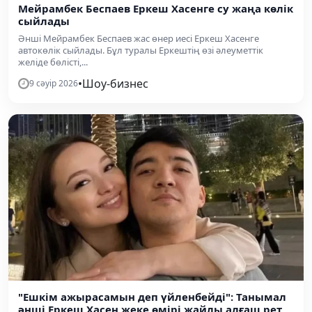
Мейрамбек Беспаев Еркеш Хасенге су жаңа көлік
сыйлады
Әнші Мейрамбек Беспаев жас өнер иесі Еркеш Хасенге
автокөлік сыйлады. Бұл туралы Еркештің өзі әлеуметтік
желіде бөлісті,...
•
Шоу-бизнес
9 сәуір 2026
"Ешкім ажырасамын деп үйленбейді": Танымал
әнші Еркеш Хасен жеке өмірі жайлы алғаш рет