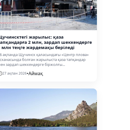
Щучинсктегі жарылыс: қаза
тапқандарға 2 млн, зардап шеккендерге
1 млн теңге жәрдемақы беріледі
6 ақпанда Щучинск қаласындағы «Центр плова»
сханасында болған жарылыста қаза тапқандар
ен зардап шеккендерге біржолғы...
•
Аймақ
27 ақпан 2026