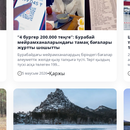
“4 бургер 200.000 теңге”: Бурабай
мейрамханаларындағы тамақ бағалары
жұртты шошытты
Бурабайдағы мейрамханалардың біріндегі бағалар
2
әлеуметтік желіде қызу талқыға түсті. Төрт қыздың
а
түскі асқа төлеген 199...
м
•
Қаржы
5 маусым 2026