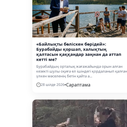
«Байлықты бөліскен бөрідей»:
Бурабайды қоршап, халықтың
қалтасын қаққандар заңнан да аттап
кетті ме?
Бурабайдың орталық жағажайында орын алған
кезекті шулы оқиға ел ішіндегі қордаланып қалға
үлкен мәселенің бетін қайта а...
•
Сараптама
28 шілде 2026