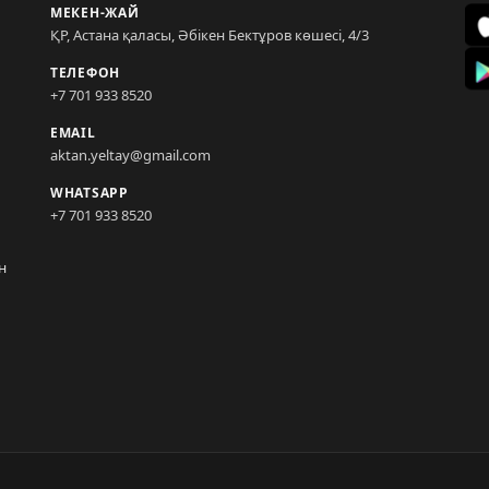
МЕКЕН-ЖАЙ
ҚР, Астана қаласы, Әбікен Бектұров көшесі, 4/3
ТЕЛЕФОН
+7 701 933 8520
EMAIL
aktan.yeltay@gmail.com
WHATSAPP
+7 701 933 8520
н