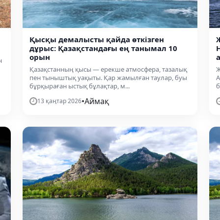
Қысқы демалысты қайда өткізген
дұрыс: Қазақстандағы ең танымал 10
орын
н
Қазақстанның қысы — ерекше атмосфера, тазалық
Ж
пен тыныштық уақыты. Қар жамылған таулар, буы
А
бұрқыраған ыстық бұлақтар, м...
б
•
Аймақ
13 қаңтар 2026