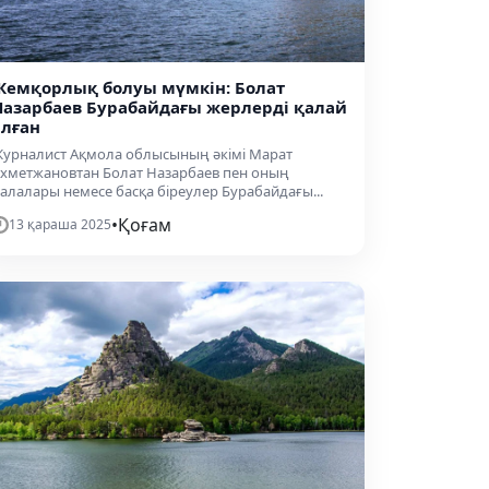
Жемқорлық болуы мүмкін: Болат
Назарбаев Бурабайдағы жерлерді қалай
алған
урналист Ақмола облысының әкімі Марат
хметжановтан Болат Назарбаев пен оның
алалары немесе басқа біреулер Бурабайдағы...
•
Қоғам
13 қараша 2025