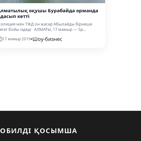
Алматылық оқушы Бурабайда орманда
адасып кетті
олиция мен ТЖД он жасар Абылайды бірнеше
ағат бойы іздеді АЛМАТЫ, 17 мамыр — Sp...
•
Шоу-бизнес
17 мамыр 2019
ОБИЛДІ ҚОСЫМША