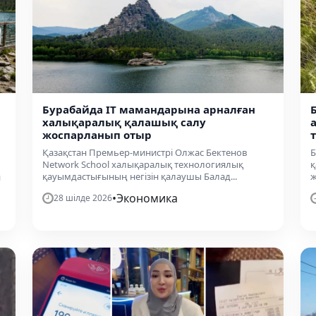
Бурабайда IT мамандарына арналған
халықаралық қалашық салу
жоспарланып отыр
Қазақстан Премьер-министрі Олжас Бектенов
Б
Network School халықаралық технологиялық
қ
қауымдастығының негізін қалаушы Балад...
ж
н
•
Экономика
28 шілде 2026