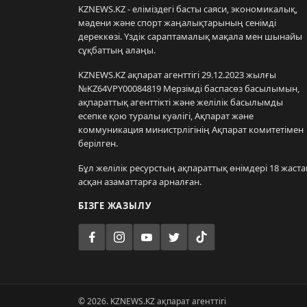
KZNEWS.KZ - еліміздегі басты саяси, экономикалық,
мәдени және спорт жаңалықтарының сенімді
дереккөзі. Үздік сараптамалық мақала мен шынайы
сұқбаттың алаңы.
KZNEWS.KZ ақпарат агенттігі 29.12.2023 жылғы
№KZ64VPY00084819 Мерзімді баспасөз басылымын,
ақпараттық агенттікті және желілік басылымды
есепке қою туралы куәлігі, Ақпарат және
коммуникация министрлігінің Ақпарат комитетімен
берілген.
Бұл желілік ресурстың ақпараттық өнімдері 18 жаста
асқан азаматтарға арналған.
БІЗГЕ ЖАЗЫЛУ
© 2026. KZNEWS.KZ ақпарат агенттігі