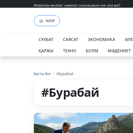
Өзіміздің өндіріс шикізат шынжырын үзе ала ма?
Өзіміздің өндіріс шикізат шынжырын үзе ала ма?
МӘЗІР
СҰХБАТ
САЯСАТ
ЭКОНОМИКА
ӘЛ
ҚАРЖЫ
ТЕХНО
БІЛІМ
МӘДЕНИЕТ
Басты бет
/
#Бурабай
#Бурабай