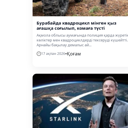
Бурабайда квадроцикл мінген қыз
ағашқа соғылып, комаға түсті
Ақмола облысы аумағында полиция қарда жүреті
көліктер мен квадроциклдерді тексеруді күшейтті.
Арнайы бақылау демалыс ай...
•
Қоғам
17 ақпан 2026