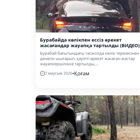
Бурабайда көлікпен ессіз әрекет
жасағандар жауапқа тартылды (ВИДЕО)
Бурабай бағытындағы тасжолда көлік терезесінен
денесін шығарып, қауіпті әрекет жасаған жастар
жауапкершілікке тартылды,...
•
Қоғам
7 маусым 2026