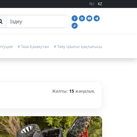
RU
KZ
йттан іздеу
итуция
# Таза Қазақстан
# Таяу Шығыс қақтығысы
Жалпы:
15
жаңалық