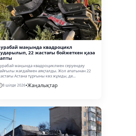
Бурабай маңында квадроцикл
аударылып, 22 жастағы бойжеткен қаза
тапты
урабай маңында квадроциклмен серуендеу
айғылы жағдаймен аяқталды. Жол апатынан 22
астағы Астана тұрғыны көз жұмды, де...
•
Жаңалықтар
8 шілде 2026