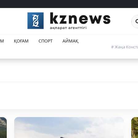
Са
ЕМ
ҚОҒАМ
СПОРТ
АЙМАҚ
# Жаңа Конст