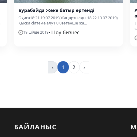
Бурабайда Жеке батыр өртенді
Оқиға18:21 19.07.2019(Жаңартылды 18:22 19.07.2019)
Қысқа сілтеме алу1 0 0Төтенше жа...
ы
П
с
•
Шоу-бизнес
19 шілде 2019
‹
1
2
›
БАЙЛАНЫС
М