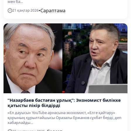
мен ба...
•
Сараптама
21 қаңтар 2026
“Назарбаев бастаған ұрлық”: Экономист билікке
қатысты пікір білдірді
«Ел дауысы» YouTube арнасына экономист, «Елге қайтару»
қорының құрылтайшысы Оразалы Ержанов сұхбат берді, деп
хабарлайды...