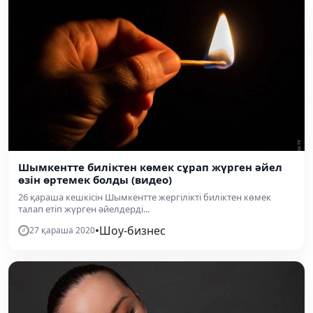
Шымкентте биліктен көмек сұрап жүрген әйел
өзін өртемек болды (видео)
26 қараша кешкісін Шымкентте жергілікті биліктен көмек
талап етіп жүрген әйелдерді...
•
Шоу-бизнес
27 қараша 2020