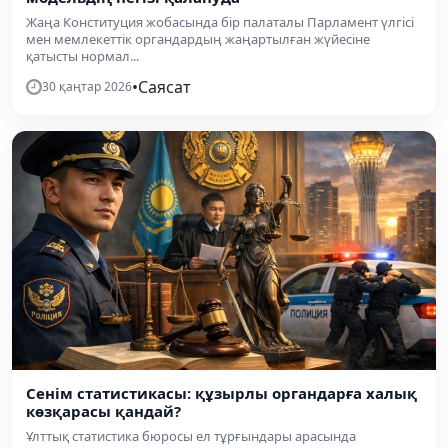
Жаңа Конституция жобасында бір палаталы Парламент үлгісі
мен мемлекеттік органдардың жаңартылған жүйесіне
қатысты нормал...
•
Саясат
30 қаңтар 2026
Сенім статистикасы: құзырлы органдарға халық
көзқарасы қандай?
Ұлттық статистика бюросы ел тұрғындары арасында