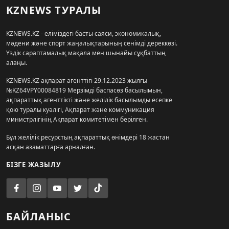
KZNEWS ТУРАЛЫ
KZNEWS.KZ - еліміздегі басты саяси, экономикалық,
мәдени және спорт жаңалықтарының сенімді дереккөзі.
Үздік сараптамалық мақала мен шынайы сұқбаттың
алаңы.
KZNEWS.KZ ақпарат агенттігі 29.12.2023 жылғы
№KZ64VPY00084819 Мерзімді баспасөз басылымын,
ақпараттық агенттікті және желілік басылымды есепке
қою туралы куәлігі, Ақпарат және коммуникация
министрлігінің Ақпарат комитетімен берілген.
Бұл желілік ресурстың ақпараттық өнімдері 18 жастан
асқан азаматтарға арналған.
БІЗГЕ ЖАЗЫЛУ
БАЙЛАНЫС