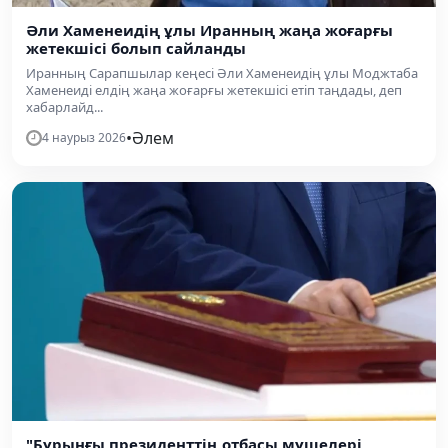
Әли Хаменеидің ұлы Иранның жаңа жоғарғы
жетекшісі болып сайланды
Иранның Сарапшылар кеңесі Әли Хаменеидің ұлы Моджтаба
Хаменеиді елдің жаңа жоғарғы жетекшісі етіп таңдады, деп
хабарлайд...
•
Әлем
4 наурыз 2026
"Бұрынғы президенттің отбасы мүшелері