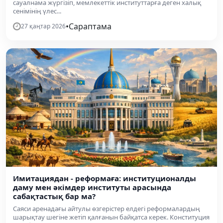
сауалнама жүргізіп, мемлекеттік институттарға деген халық
сенімінің үлес...
•
Сараптама
27 қаңтар 2026
Имитациядан - реформаға: институционалды
даму мен әкімдер институты арасында
сабақтастық бар ма?
Саяси аренадағы айтулы өзгерістер елдегі реформалардың
шарықтау шегіне жетіп қалғанын байқатса керек. Конституция