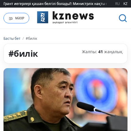
RU
KZ
Өзіміздің өндіріс шикізат шынжырын үзе ала ма?
МӘЗІР
Басты бет
/
#билік
#билік
Жалпы:
41
жаңалық