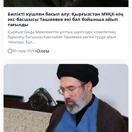
Билікті күшпен басып алу: Қырғызстан МҰҚК-нің
экс-басшысы Ташиевке екі бап бойынша айып
тағылды
Қырғызстанда Мемлекеттік ұлттық қауіпсіздік комитетінің
бұрынғы басшысы Камчыбек Ташиевке ресми түрде айып
тағылды. Бұл...
•
Әлем
30 сәуір 2026