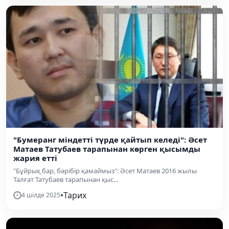
"Бумеранг міндетті түрде қайтып келеді": Әсет
Матаев Татубаев тарапынан көрген қысымды
жария етті
"Бұйрық бар, бәрібір қамаймыз": Әсет Матаев 2016 жылы
Талғат Татубаев тарапынан қыс...
•
Тарих
4 шілде 2025