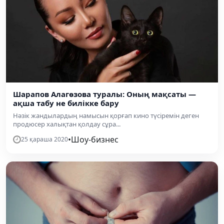
Шарапов Алагөзова туралы: Оның мақсаты —
ақша табу не билікке бару
Нәзік жандылардың намысын қорғап кино түсіремін деген
продюсер халықтан қолдау сұра...
•
Шоу-бизнес
25 қараша 2020