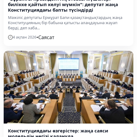
билікке қайтып келуі мүмкін": депутат жаңа
Конституциядағы бапты түсіндірді
Мәжіліс депутаты Ермұрат Бапи қазақстандықтардың жаңа
Конституцияның бір бабына қатысты алаңдауына жауап
берді, деп хаба...
•
Саясат
4 ақпан 2026
Конституциядағы өзгерістер: жаңа саяси
модельдің негізі қалануда