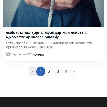
Өзбекстанда қарны жуандар мемлекеттік
қызметке орналаса алмайды
Өзбекстанда 2021 жылдың 1 шілдесіне қарай мемлекеттік
органдардың жетекшілері мен...
•
Әлем
20 қараша 2020
‹
1
2
3
4
›