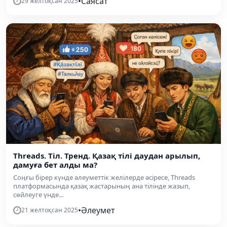
•
Саясат
29 желтоқсан 2025
Threads. Тіл. Тренд. Қазақ тілі даудан арылып,
дамуға бет алды ма?
Соңғы бірер күнде әлеуметтік желілерде әсіресе, Threads
платформасында қазақ жастарының ана тілінде жазып,
сөйлеуге үнде...
•
Әлеумет
21 желтоқсан 2025