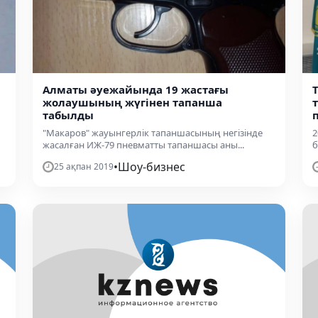
Алматы әуежайында 19 жастағы
жолаушының жүгінен тапанша
табылды
"Макаров" жауынгерлік тапаншасының негізінде
2
жасалған ИЖ-79 пневматты тапаншасы аны...
б
•
Шоу-бизнес
25 ақпан 2019