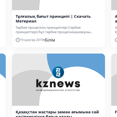
Тұлғалық бағыт принципі | Скачать
Материал
Тәрбие процесінің принциптері (тәрбие
Ә
принциптері) бұл тәрбие процесініңмазмұны...
Қ
•
Білім
19 қаңтар 2019
Қазақстан жастары заман ағымына сай
кәсіпкерлікке бағыт алады