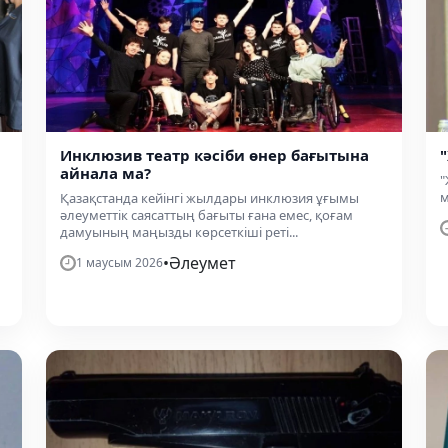
Инклюзив театр кәсіби өнер бағытына
айнала ма?
"
м
Қазақстанда кейінгі жылдары инклюзия ұғымы
әлеуметтік саясаттың бағыты ғана емес, қоғам
дамуының маңызды көрсеткіші реті...
•
Әлеумет
1 маусым 2026