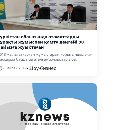
Түркістан облысында азаматтарды
тұрақты жұмыспен қамту деңгейі 90
пайызға жуықтаған
018 жылы атқарған жұмыстарын қорытындылаған
асқарма басшысы аталған жұмыстар 3 ба...
•
Шоу-бизнес
23 ақпан 2019