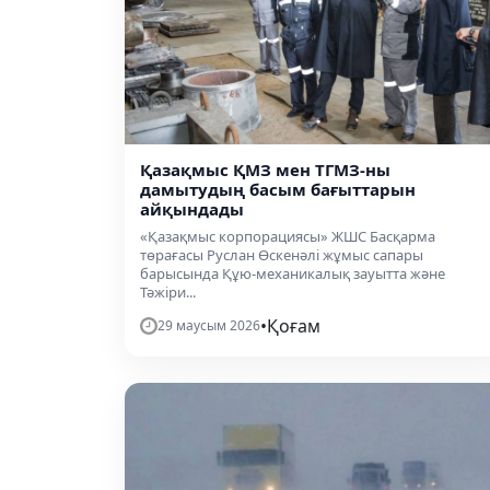
Қазақмыс ҚМЗ мен ТГМЗ-ны
дамытудың басым бағыттарын
айқындады
«Қазақмыс корпорациясы» ЖШС Басқарма
төрағасы Руслан Өскенәлі жұмыс сапары
барысында Құю-механикалық зауытта және
Тәжіри...
•
Қоғам
29 маусым 2026