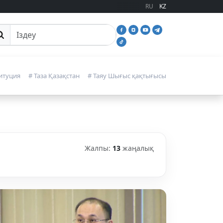
RU
KZ
йттан іздеу
итуция
# Таза Қазақстан
# Таяу Шығыс қақтығысы
Жалпы:
13
жаңалық