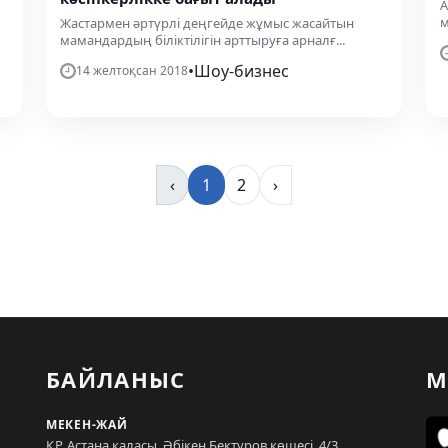
А
м
Жастармен әртүрлі деңгейде жұмыс жасайтын
мамандардың біліктілігін арттыруға арналғ...
•
Шоу-бизнес
14 желтоқсан 2018
‹
1
2
›
БАЙЛАНЫС
М
МЕКЕН-ЖАЙ
ҚР, Астана қаласы, Әбікен Бектұров көшесі, 4/3