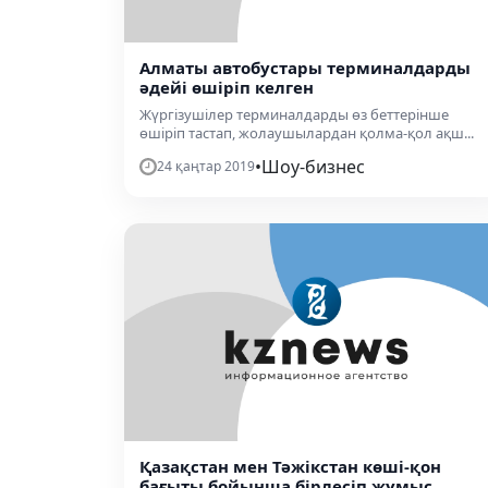
Алматы автобустары терминалдарды
әдейі өшіріп келген
Жүргізушілер терминалдарды өз беттерінше
өшіріп тастап, жолаушылардан қолма-қол ақш...
•
Шоу-бизнес
24 қаңтар 2019
Қазақстан мен Тәжікстан көші-қон
бағыты бойынша бірлесіп жұмыс