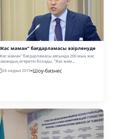
"Жас маман" бағдарламасы әзірленуде
Жас маман" бағдарламасы аясында 200 мың жас
амандық игеретін болады. "Жас мам...
•
Шоу-бизнес
26 наурыз 2019