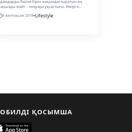
дамдарды біріне бірін жақындастыратын ең
аңызды жайт – екеуара ұқсастығы. Өмірге...
•
Lifestyle
8 желтоқсан 2018
ОБИЛДІ ҚОСЫМША