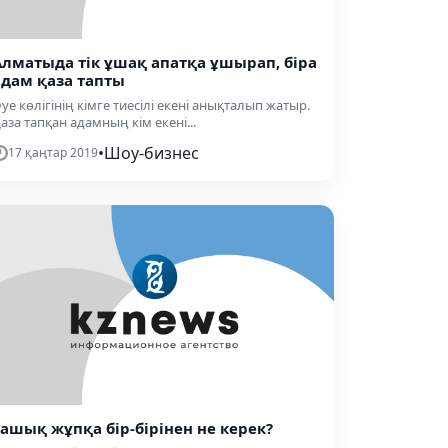
Алматыда тік ұшақ апатқа ұшырап, біра
адам қаза тапты
уе көлігінің кімге тиесілі екені анықталып жатыр.
аза тапқан адамның кім екені...
•
Шоу-бизнес
17 қаңтар 2019
Ғашық жұпқа бір-бірінен не керек?