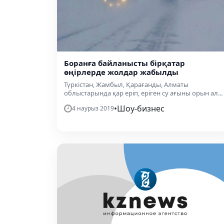
Боранға байланысты бірқатар
өңірлерде жолдар жабылды
Түркістан, Жамбыл, Қарағанды, Алматы
облыстарында қар еріп, еріген су ағыны орын ал...
•
Шоу-бизнес
4 наурыз 2019