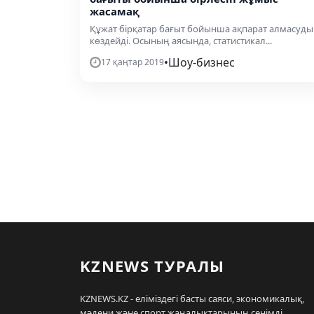
жасамақ
Құжат бірқатар бағыт бойынша ақпарат алмасуды
көздейді. Осының аясында, статистикал...
•
Шоу-бизнес
17 қаңтар 2019
KZNEWS ТУРАЛЫ
KZNEWS.KZ - еліміздегі басты саяси, экономикалық,
мәдени және спорт жаңалықтарының сенімді