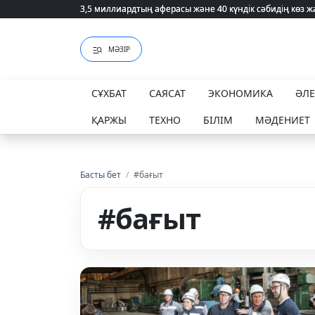
3,5 миллиардтың аферасы және 40 күндік сәбидің көз
3,5 миллиардтың аферасы және 40 күндік сәбидің көз
МӘЗІР
СҰХБАТ
САЯСАТ
ЭКОНОМИКА
ӘЛ
ҚАРЖЫ
ТЕХНО
БІЛІМ
МӘДЕНИЕТ
Басты бет
/
#бағыт
#бағыт