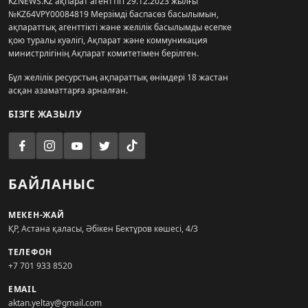
KZNEWS.KZ ақпарат агенттігі 29.12.2023 жылғы
№KZ64VPY00084819 Мерзімді баспасөз басылымын,
ақпараттық агенттікті және желілік басылымды есепке
қою туралы куәлігі, Ақпарат және коммуникация
министрлігінің Ақпарат комитетімен берілген.
Бұл желілік ресурстың ақпараттық өнімдері 18 жастан
асқан азаматтарға арналған.
БІЗГЕ ЖАЗЫЛУ
БАЙЛАНЫС
МЕКЕН-ЖАЙ
ҚР, Астана қаласы, Әбікен Бектұров көшесі, 4/3
ТЕЛЕФОН
+7 701 933 8520
EMAIL
aktan.yeltay@gmail.com