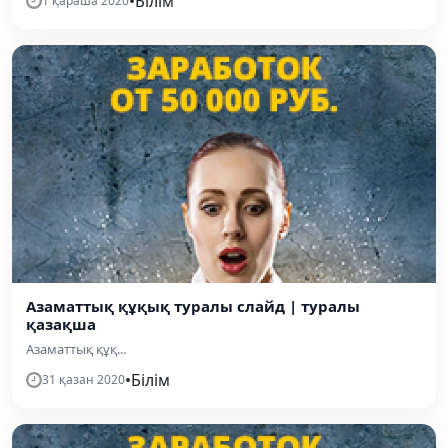
•
Білім
1 қараша 2020
Азаматтық құқық туралы слайд | туралы
қазақша
Азаматтық құқ...
•
Білім
31 қазан 2020