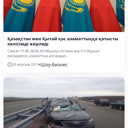
Қазақстан мен Қытай қос азаматтыққа қатысты
келісімді әзірледі
Саясат 11:46 28.06.2019Қысқа сілтеме алу 0 0 0Құжат
рәсімделсе, азаматтық алғандар...
•
Шоу-бизнес
28 маусым 2019