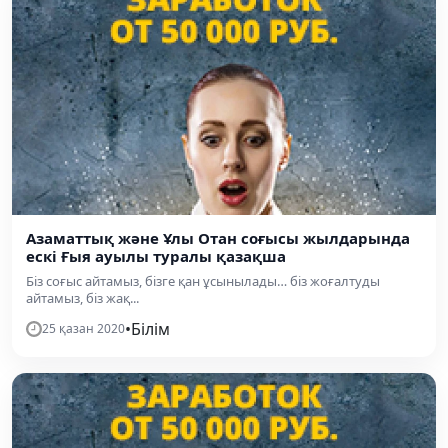
Азаматтық және Ұлы Отан соғысы жылдарында
ескі Ғыя ауылы туралы қазақша
Біз соғыс айтамыз, бізге қан ұсынылады… біз жоғалтуды
айтамыз, біз жақ...
•
Білім
25 қазан 2020