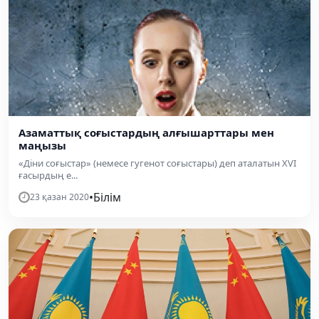
Азаматтық соғыстардың алғышарттары мен
маңызы
«Діни соғыстар» (немесе гугенот соғыстары) деп аталатын XVI
ғасырдың е...
•
Білім
23 қазан 2020