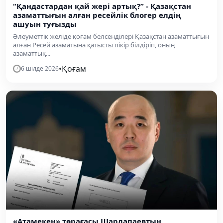
“Қандастардан қай жері артық?” - Қазақстан
азаматтығын алған ресейлік блогер елдің
ашуын туғызды
Әлеуметтік желіде қоғам белсенділері Қазақстан азаматтығын
алған Ресей азаматына қатысты пікір білдіріп, оның
азаматтық...
•
Қоғам
6 шілде 2026
«Атамекен» төрағасы Шарлапаевтың