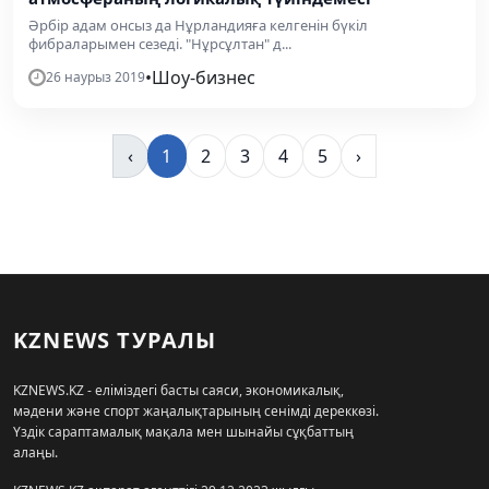
Әрбір адам онсыз да Нұрландияға келгенін бүкіл
фибраларымен сезеді. "Нұрсұлтан" д...
•
Шоу-бизнес
26 наурыз 2019
‹
1
2
3
4
5
›
KZNEWS ТУРАЛЫ
KZNEWS.KZ - еліміздегі басты саяси, экономикалық,
мәдени және спорт жаңалықтарының сенімді дереккөзі.
Үздік сараптамалық мақала мен шынайы сұқбаттың
алаңы.