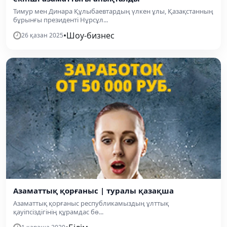
Тимур мен Динара Құлыбаевтардың үлкен ұлы, Қазақстанның
бұрынғы президенті Нұрсұл...
•
Шоу-бизнес
26 қазан 2025
Азаматтық қорғаныс | туралы қазақша
Азаматтық қорғаныс республикамыздың ұлттық
қауіпсіздігінің құрамдас бө...