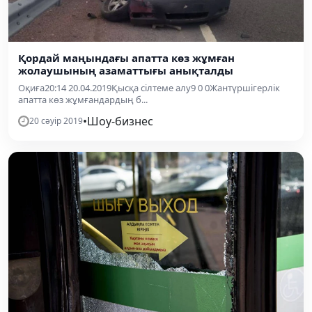
Қордай маңындағы апатта көз жұмған
жолаушының азаматтығы анықталды
Оқиға20:14 20.04.2019Қысқа сілтеме алу9 0 0Жантүршігерлік
апатта көз жұмғандардың б...
•
Шоу-бизнес
20 сәуір 2019