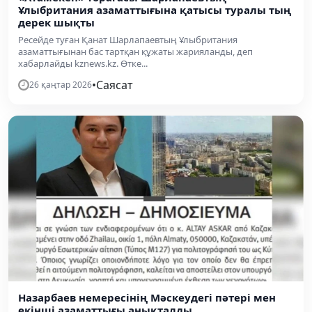
Ұлыбритания азаматтығына қатысы туралы тың
дерек шықты
Ресейде туған Қанат Шарлапаевтың Ұлыбритания
азаматтығынан бас тартқан құжаты жарияланды, деп
хабарлайды kznews.kz. Өтке...
•
Саясат
26 қаңтар 2026
Назарбаев немересінің Мәскеудегі пәтері мен
екінші азаматтығы анықталды