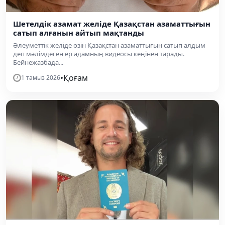
Шетелдік азамат желіде Қазақстан азаматтығын
сатып алғанын айтып мақтанды
Әлеуметтік желіде өзін Қазақстан азаматтығын сатып алдым
деп мәлімдеген ер адамның видеосы кеңінен тарады.
Бейнежазбада...
•
Қоғам
1 тамыз 2026