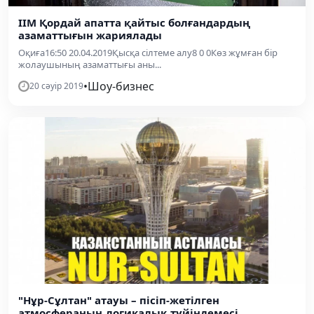
ІІМ Қордай апатта қайтыс болғандардың
азаматтығын жариялады
Оқиға16:50 20.04.2019Қысқа сілтеме алу8 0 0Көз жұмған бір
жолаушының азаматтығы аны...
•
Шоу-бизнес
20 сәуір 2019
"Нұр-Сұлтан" атауы – пісіп-жетілген
атмосфераның логикалық түйіндемесі