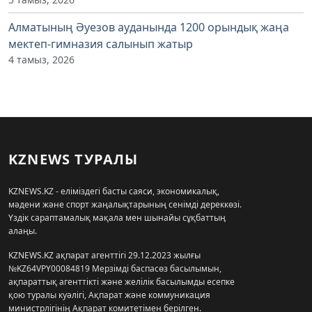
Алматының Әуезов ауданында 1200 орындық жаңа
мектеп-гимназия салынып жатыр
4 тамыз, 2026
KZNEWS ТУРАЛЫ
KZNEWS.KZ - еліміздегі басты саяси, экономикалық,
мәдени және спорт жаңалықтарының сенімді дереккөзі.
Үздік сараптамалық мақала мен шынайы сұқбаттың
алаңы.
KZNEWS.KZ ақпарат агенттігі 29.12.2023 жылғы
№KZ64VPY00084819 Мерзімді баспасөз басылымын,
ақпараттық агенттікті және желілік басылымды есепке
қою туралы куәлігі, Ақпарат және коммуникация
министрлігінің Ақпарат комитетімен берілген.