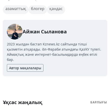
азаматтық
блогер
қандас
Айжан Сыланова
2023 жылдан бастап Kznews.kz сайтында тілші
қызметін атқарады. Әл-Фараби атындағы ҚазҰУ түлегі.
Аймақтық және интернет-басылымдарда еңбек өтілі
бар.
Автор мақалалары
Ұқсас жаңалық
БАРЛЫҒЫ