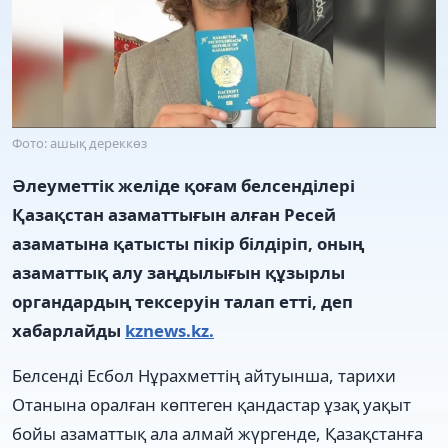
Фото: ашық дереккөз
Әлеуметтік желіде қоғам белсенділері
Қазақстан азаматтығын алған Ресей
азаматына қатысты пікір білдіріп, оның
азаматтық алу заңдылығын құзырлы
органдардың тексеруін талап етті, деп
хабарлайды
kznews.kz.
Белсенді Есбол Нұрахметтің айтуынша, тарихи
Отанына оралған көптеген қандастар ұзақ уақыт
бойы азаматтық ала алмай жүргенде, Қазақстанға