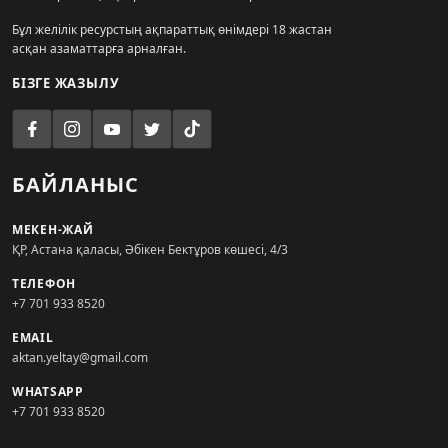
Бұл желілік ресурстың ақпараттық өнімдері 18 жастан
асқан азаматтарға арналған.
БІЗГЕ ЖАЗЫЛУ
БАЙЛАНЫС
МЕКЕН-ЖАЙ
ҚР, Астана қаласы, Әбікен Бектұров көшесі, 4/3
ТЕЛЕФОН
+7 701 933 8520
EMAIL
aktan.yeltay@gmail.com
WHATSAPP
+7 701 933 8520