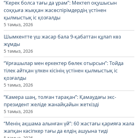
“Керек болса тағы да ұрам”: Мектеп оқушысын
соққыға жыққан жасөспірімдердің үстінен
қылмыстық іс қозғалды
5 тамыз, 2026
Шымкентте үш жасар бала 9-қабаттан құлап көз
жұмды
5 тамыз, 2026
“Ұрғашылар мен еркектер бөлек отырсын”: Тойда
тілек айтқан үлкен кісінің үстінен қылмыстық іс
қозғалды
5 тамыз, 2026
“Камера шаң, толған тарақан”: Қамаудағы экс-
президент желіде жанайқайын жеткізді
5 тамыз, 2026
“Менің ақшама алынған үй”: 60 жастағы қарияға жала
жапқан кәсіпкер тағы да елдің ашуына тиді
5 тамыз, 2026