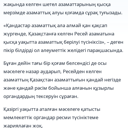
жақында келген шетел азаматтарының қысқа
мерзімде азаматтық алуы қоғамда сұрақ туғызады.
«Қандастар азаматтық ала алмай қан қақсап
жүргенде, Қазақстанға келген Ресей азаматына
қысқа уақытта азаматтық берілуі түсініксіз», – деген
пікір білдірді ол әлеуметтік желідегі парақшасында.
Бұған дейін тағы бір қоғам белсендісі де осы
мәселеге назар аударып, Ресейден келген
азаматтың Қазақстан азаматтығын қандай негізде
және қандай рәсім бойынша алғанын құзырлы
органдардың тексеруін сұраған.
Қазіргі уақытта аталған мәселеге қатысты
мемлекеттік органдар ресми түсініктеме
жариялаған жоқ.