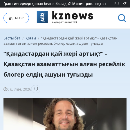
Грант иегерлері қашан белгілі болады?: Министрлік нақты мерзімді атад
Грант иегерлері қашан белгілі болады?: Министрлік нақты мерзімді атад
RU
KZ
МӘЗІР
Басты бет
/
Қоғам
/
“Қандастардан қай жері артық?” - Қазақстан
азаматтығын алған ресейлік блогер елдің ашуын туғызды
“Қандастардан қай жері артық?” -
Қазақстан азаматтығын алған ресейлік
блогер елдің ашуын туғызды
6 шілде, 2026