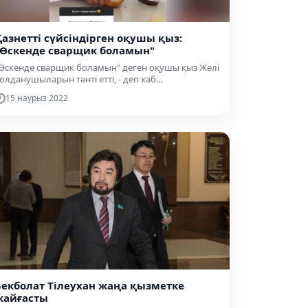
Қазнетті сүйсіндірген оқушы қыз:
"Өскенде сварщик боламын"
Өскенде сварщик боламын" деген оқушы қыз Желі
олданушыларын тәнті етті, - деп хаб...
15 наурыз 2022
Бекболат Тілеухан жаңа қызметке
жайғасты