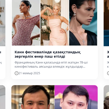
ы
Канн фестивалінде қазақстандық
зергерлік өнер паш етілді
ң
Францияның Канн қаласында өтіп жатқан 78-ші
Ж
кинофестиваль аясында әлемдік жұлдыздар...
к
21 мамыр 2025