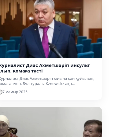
Журналист Диас Ахметшәріп инсульт
алып, комаға түсті
урналист Диас Ахметшәріп миына қан құйылып,
омаға түсті. Бұл туралы Kznews.kz ақп...
7 мамыр 2025