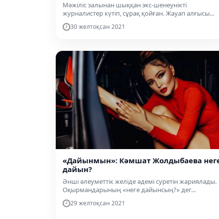
Мәжіліс залынан шыққан экс-шенеунікті
журналистер күтіп, сұрақ қойған. Жауап алғысы...
30 желтоқсан 2021
«Дайынмын»: Кәмшат Жолдыбаева нег
дайын?
Әнші әлеуметтік желіде әдемі суретін жариялады.
Оқырмандарының «неге дайынсың?» дег...
29 желтоқсан 2021