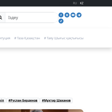
RU
KZ
йттан іздеу
итуция
# Таза Қазақстан
# Таяу Шығыс қақтығысы
ріп
#Руслан Берденов
#Мұхтар Шаханов