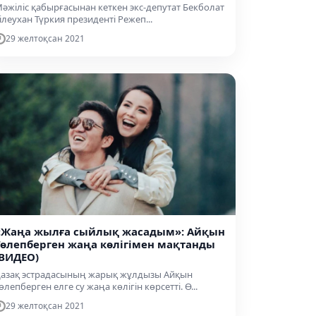
әжіліс қабырғасынан кеткен экс-депутат Бекболат
ілеухан Түркия президенті Режеп...
29 желтоқсан 2021
«Жаңа жылға сыйлық жасадым»: Айқын
Төлепберген жаңа көлігімен мақтанды
(ВИДЕО)
азақ эстрадасының жарық жұлдызы Айқын
өлепберген елге су жаңа көлігін көрсетті. Ө...
29 желтоқсан 2021