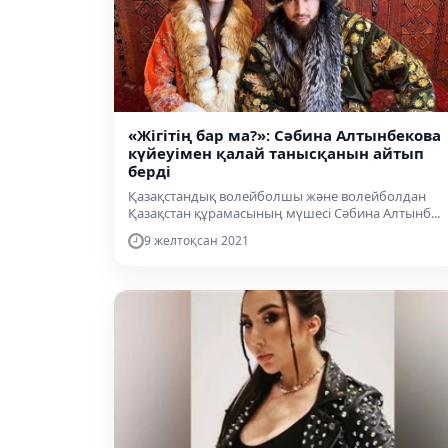
«Жігітің бар ма?»: Сәбина Алтынбекова
күйеуімен қалай танысқанын айтып
берді
Қазақстандық волейболшы және волейболдан
Қазақстан құрамасының мүшесі Сәбина Алтынб...
9 желтоқсан 2021