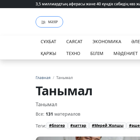
75 мың білім гранты кімдерге бұйырады?
75 мың білім гранты кімдерге бұйырады?
МӘЗІР
СҰХБАТ
САЯСАТ
ЭКОНОМИКА
ӘЛ
ҚАРЖЫ
ТЕХНО
БІЛІМ
МӘДЕНИЕТ
Главная
/
Танымал
Танымал
Танымал
Все:
131
материалов
Теги:
#блогер
#хаттар
#Мерей Жолшы
#әше