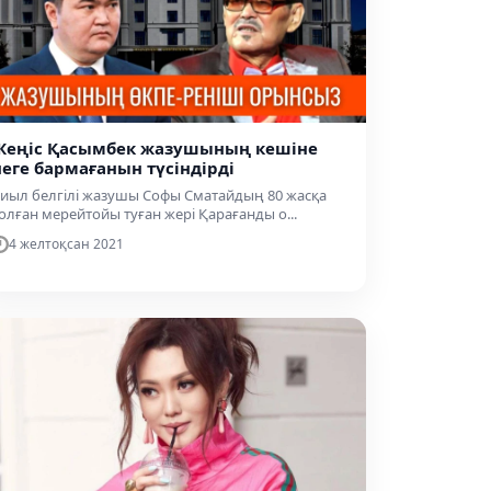
Жеңіс Қасымбек жазушының кешіне
неге бармағанын түсіндірді
иыл белгілі жазушы Софы Сматайдың 80 жасқа
олған мерейтойы туған жері Қарағанды о...
4 желтоқсан 2021