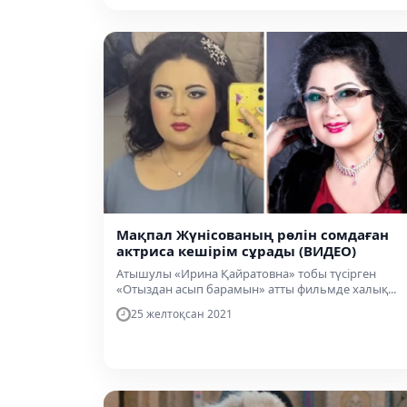
Мақпал Жүнісованың рөлін сомдаған
актриса кешірім сұрады (ВИДЕО)
Атышулы «Ирина Қайратовна» тобы түсірген
«Отыздан асып барамын» атты фильмде халық...
25 желтоқсан 2021