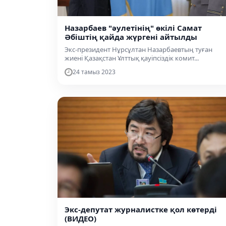
Назарбаев "әулетінің" өкілі Самат
Әбіштің қайда жүргені айтылды
Экс-президент Нұрсұлтан Назарбаевтың туған
жиені Қазақстан Ұлттық қауіпсіздік комит...
24 тамыз 2023
Экс-депутат журналистке қол көтерді
(ВИДЕО)