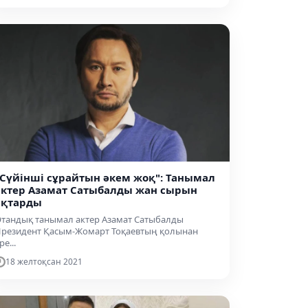
"Сүйінші сұрайтын әкем жоқ": Танымал
актер Азамат Сатыбалды жан сырын
ақтарды
тандық танымал актер Азамат Сатыбалды
резидент Қасым-Жомарт Тоқаевтың қолынан
ре...
18 желтоқсан 2021