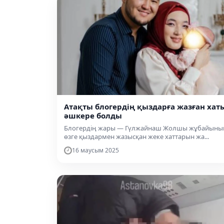
Атақты блогердің қыздарға жазған хат
әшкере болды
Блогердің жары — Гүлжайнаш Жолшы жұбайыны
өзге қыздармен жазысқан жеке хаттарын жа...
16 маусым 2025