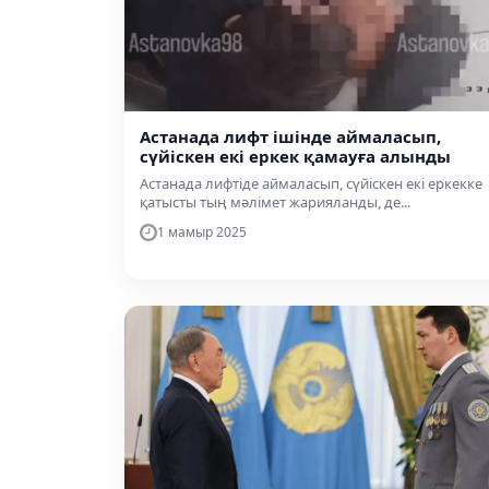
Астанада лифт ішінде аймаласып,
сүйіскен екі еркек қамауға алынды
Астанада лифтіде аймаласып, сүйіскен екі еркекке
қатысты тың мәлімет жарияланды, де...
1 мамыр 2025