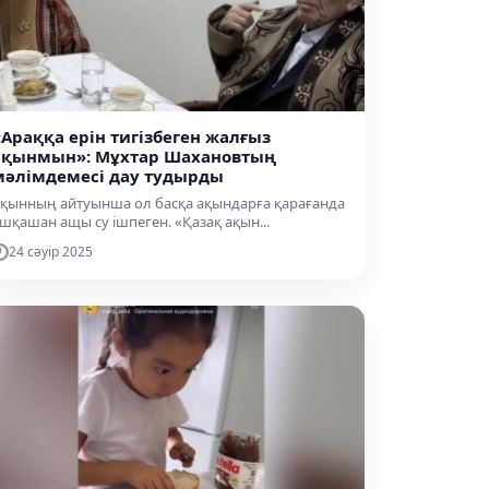
«Араққа ерін тигізбеген жалғыз
ақынмын»: Мұхтар Шахановтың
мәлімдемесі дау тудырды
қынның айтуынша ол басқа ақындарға қарағанда
шқашан ащы су ішпеген. «Қазақ ақын...
24 сәуір 2025