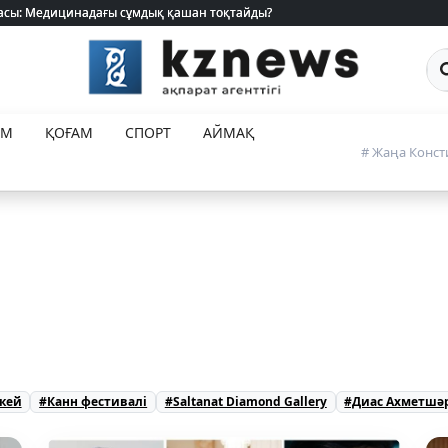
Са
ЕМ
ҚОҒАМ
СПОРТ
АЙМАҚ
# Жаңа Конст
кей
#Канн фестивалі
#Saltanat Diamond Gallery
#Диас Ахметшә