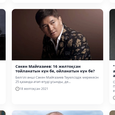
Сәкен Майғазиев: 16 желтоқсан
тойланатын күн бе, ойланатын күн бе?
Белгілі әнші Сәкен Майғазиев Тәуелсіздік мерекесін
25 қазанда атап өтуді ұсынды, де...
О
П
18 желтоқсан 2021
е