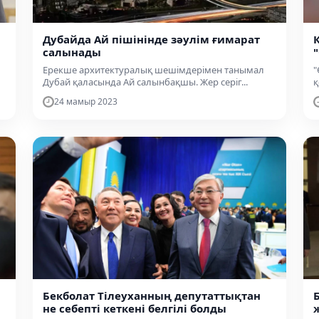
Дубайда Ай пішінінде зәулім ғимарат
салынады
Ерекше архитектуралық шешімдерімен танымал
"
Дубай қаласында Ай салынбақшы. Жер серіг...
қ
24 мамыр 2023
Бекболат Тілеуханның депутаттықтан
не себепті кеткені белгілі болды