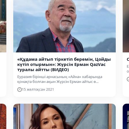
«Құдама айтып тіркетіп беремін, Цойды
күтіп отырмын»: Жүрсін Ерман QazVac
Е
туралы айтты (ВИДЕО)
о
Еуразия бірінші арнасының «Айна» хабарында
қонақта болған ақын Жүрсін Ерман айтыс ө...
15 желтоқсан 2021