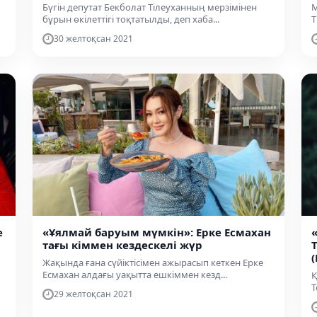
Бүгін депутат Бекболат Тілеуханның мерзімінен
М
бұрын өкілеттігі тоқтатылды, деп хаба...
Т
30 желтоқсан 2021
е
«Ұялмай баруым мүмкін»: Ерке Есмахан
тағы кіммен кездескелі жүр
Жақында ғана сүйіктісімен ажырасып кеткен Ерке
Есмахан алдағы уақытта ешкіммен кезд...
Қ
Т
29 желтоқсан 2021