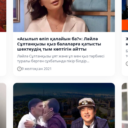
«Асылып өліп қалайын ба?»: Ләйлә
Сұлтанқызы қыз балаларға қатысты
шектеудің тым көптігін айтты
Б
т
Ләйлә Сұлтанқызы ұят және ұл мен қыз тәрбиесі
туралы берген сұхбатында пікір білдір...
9 желтоқсан 2021