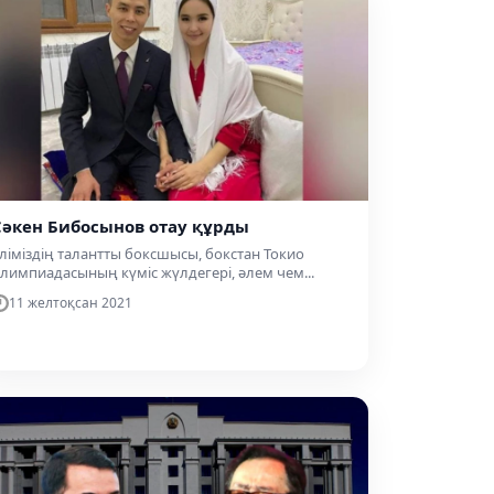
Сәкен Бибосынов отау құрды
ліміздің талантты боксшысы, бокстан Токио
лимпиадасының күміс жүлдегері, әлем чем...
11 желтоқсан 2021