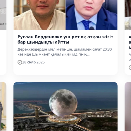
Руслан Берденовке үш рет оқ атқан жігіт
бар шындықты айтты
Дереккөздердің мәліметінше, шамамен сағат 20:30
кезінде Шымкент қалалық әкімдігінің...
А
е
28 сәуір 2025