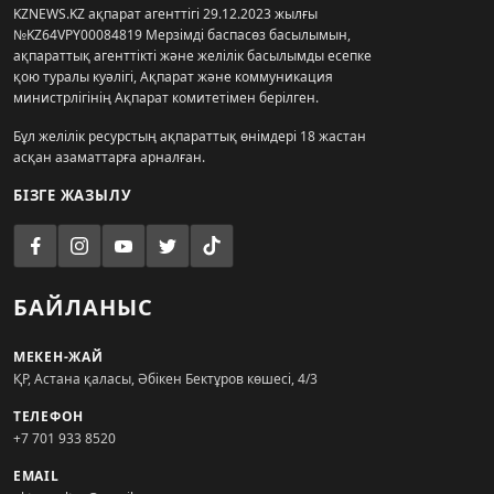
KZNEWS.KZ ақпарат агенттігі 29.12.2023 жылғы
№KZ64VPY00084819 Мерзімді баспасөз басылымын,
ақпараттық агенттікті және желілік басылымды есепке
қою туралы куәлігі, Ақпарат және коммуникация
министрлігінің Ақпарат комитетімен берілген.
Бұл желілік ресурстың ақпараттық өнімдері 18 жастан
асқан азаматтарға арналған.
БІЗГЕ ЖАЗЫЛУ
БАЙЛАНЫС
МЕКЕН-ЖАЙ
ҚР, Астана қаласы, Әбікен Бектұров көшесі, 4/3
ТЕЛЕФОН
+7 701 933 8520
EMAIL