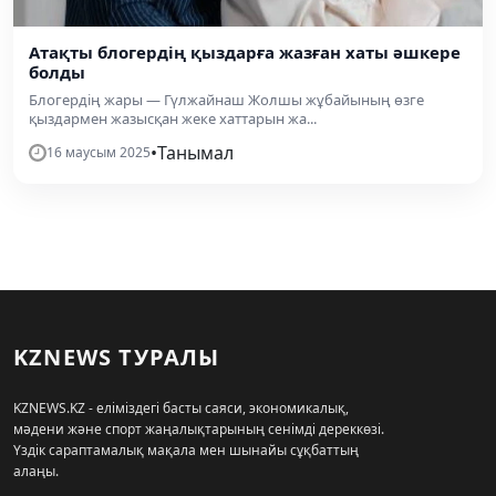
Атақты блогердің қыздарға жазған хаты әшкере
болды
Блогердің жары — Гүлжайнаш Жолшы жұбайының өзге
қыздармен жазысқан жеке хаттарын жа...
•
Танымал
16 маусым 2025
KZNEWS ТУРАЛЫ
KZNEWS.KZ - еліміздегі басты саяси, экономикалық,
мәдени және спорт жаңалықтарының сенімді дереккөзі.
Үздік сараптамалық мақала мен шынайы сұқбаттың
алаңы.