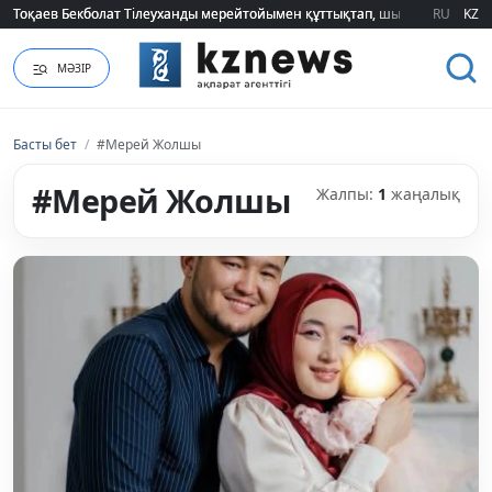
Тоқаев Бекболат Тілеуханды мерейтойымен құттықтап, шығармашылық т
Тоқаев Бекболат Тілеуханды мерейтойымен құттықтап, шығармашылық т
RU
KZ
МӘЗІР
Басты бет
/
#Мерей Жолшы
#Мерей Жолшы
Жалпы:
1
жаңалық