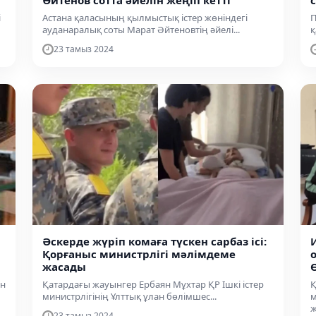
Әйтенов сотта әйелін жеңіп кетті
і
Астана қаласының қылмыстық істер жөніндегі
П
ауданаралық соты Марат Әйтеновтің әйелі...
қ
23 тамыз 2024
Әскерде жүріп комаға түскен сарбаз ісі:
Қорғаныс министрлігі мәлімдеме
жасады
ан
Қатардағы жауынгер Ербаян Мұхтар ҚР Ішкі істер
Қ
министрлігінің Ұлттық ұлан бөлімшес...
м
ж
23 тамыз 2024