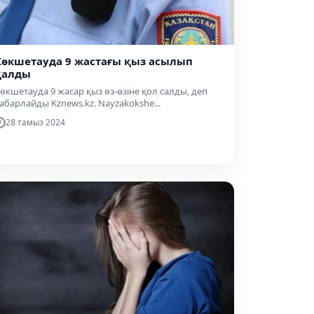
Көкшетауда 9 жастағы қыз асылып
қалды
өкшетауда 9 жасар қыз өз-өзіне қол салды, деп
абарлайды Kznews.kz. Nayzakokshe...
28 тамыз 2024