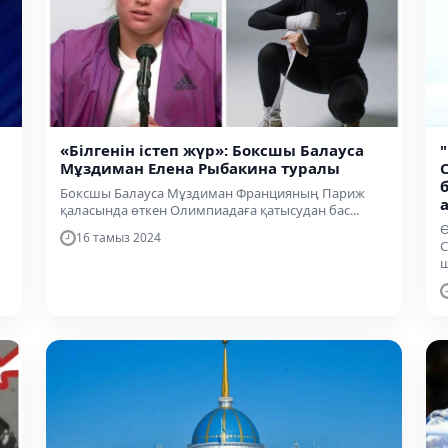
«Білгенін істеп жүр»: Боксшы Балауса
Мұздиман Елена Рыбакина туралы
Боксшы Балауса Мұздиман Францияның Париж
қаласында өткен Олимпиадаға қатысудан бас...
Ө
16 тамыз 2024
С
ш