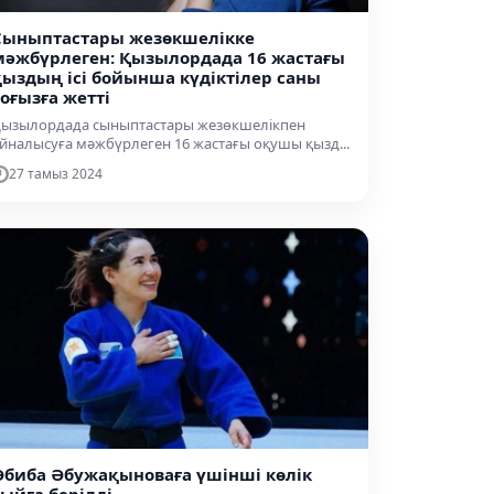
Сыныптастары жезөкшелікке
мәжбүрлеген: Қызылордада 16 жастағы
қыздың ісі бойынша күдіктілер саны
тоғызға жетті
ызылордада сыныптастары жезөкшелікпен
йналысуға мәжбүрлеген 16 жастағы оқушы қызд...
27 тамыз 2024
Әбиба Әбужақыноваға үшінші көлік