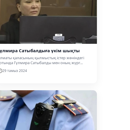
Гүлмира Сатыбалдыға үкім шықты
лматы қаласының қылмыстық істер жөніндегі
отында Гүлмира Сатыбалды мен оның жүрг...
29 тамыз 2024