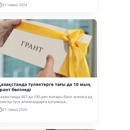
21 тамыз 2024
Қазақстанда түлектерге тағы да 10 мың
грант бөлінеді
азақстанда ҰБТ-да 100-ден жоғары балл жинаса да,
рантқа түсе алмағандарға қосымша...
21 тамыз 2024