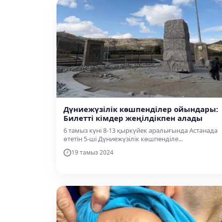
Дүниежүзілік көшпенділер ойындары:
Билетті кімдер жеңілдікпен алады
6 тамыз күні 8-13 қыркүйек аралығында Астанада
өтетін 5-ші Дүниежүзілік көшпенділе...
19 тамыз 2024