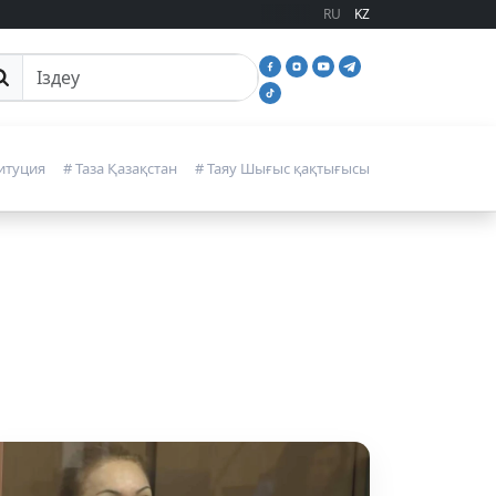
RU
KZ
йттан іздеу
итуция
# Таза Қазақстан
# Таяу Шығыс қақтығысы