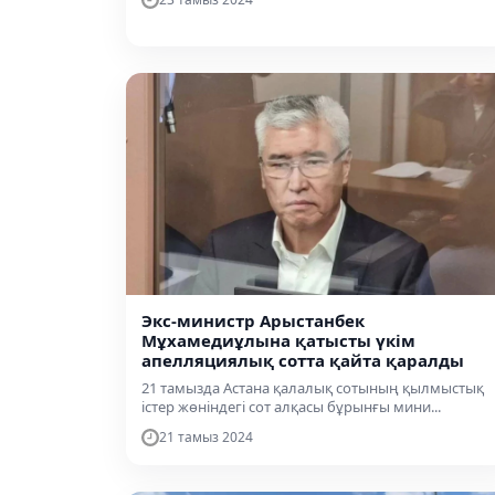
Экс-министр Арыстанбек
Мұхамедиұлына қатысты үкім
апелляциялық сотта қайта қаралды
21 тамызда Астана қалалық сотының қылмыстық
істер жөніндегі сот алқасы бұрынғы мини...
21 тамыз 2024