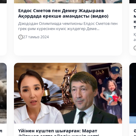
Елдос Сметов пен Демеу Жадыраев
Ақордада ерекше амандасты (видео)
Дзюдодан Олимпиада чемпионы Елдос Сметов пен
грек-рим күресінен күміс жүлдегер Деме...
Қ
27 тамыз 2024
а
л
Үйінен күштеп шығарған: Марат