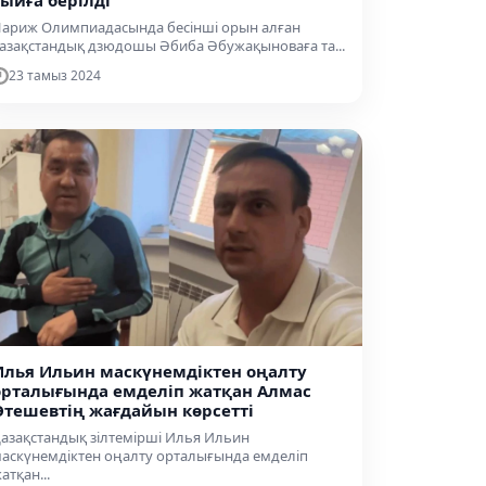
сыйға берілді
ариж Олимпиадасында бесінші орын алған
азақстандық дзюдошы Әбиба Әбужақыноваға та...
23 тамыз 2024
Илья Ильин маскүнемдіктен оңалту
орталығында емделіп жатқан Алмас
Өтешевтің жағдайын көрсетті
азақстандық зілтемірші Илья Ильин
аскүнемдіктен оңалту орталығында емделіп
атқан...