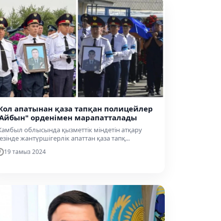
Жол апатынан қаза тапқан полицейлер
"Айбын" орденімен марапатталады
амбыл облысында қызметтік міндетін атқару
езінде жантүршігерлік апаттан қаза тапқ...
19 тамыз 2024