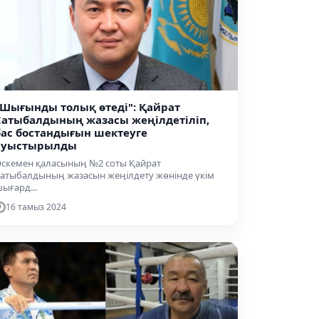
"Шығынды толық өтеді": Қайрат
Сатыбалдының жазасы жеңілдетіліп,
бас бостандығын шектеуге
ауыстырылды
скемен қаласының №2 соты Қайрат
атыбалдының жазасын жеңілдету жөнінде үкім
ығард...
16 тамыз 2024