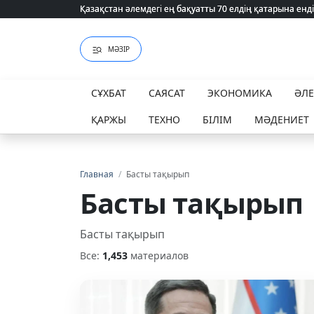
ҮААЖ тарифі екі есеге қымбаттайды: Үкімет қандай уәж
ҮААЖ тарифі екі есеге қымбаттайды: Үкімет қандай уәж
МӘЗІР
СҰХБАТ
САЯСАТ
ЭКОНОМИКА
ӘЛ
ҚАРЖЫ
ТЕХНО
БІЛІМ
МӘДЕНИЕТ
Главная
/
Басты тақырып
Басты тақырып
Басты тақырып
Все:
1,453
материалов