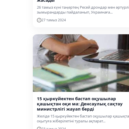
жасады
26 тамыз күні таңертең Ресей дрондар мен әртүрл
зымырандарды пайдаланып, Украинаға...
27 тамыз 2024
15 қыркүйектен бастап оқушылар
қашықтан оқи ма: Денсаулық сақтау
министрлігі жауап берді
Желіде 15 қыркүйектен бастап оқушылар қашықт
оқытуға жіберілетіні туралы ақпарат...
23 тамыз 2024