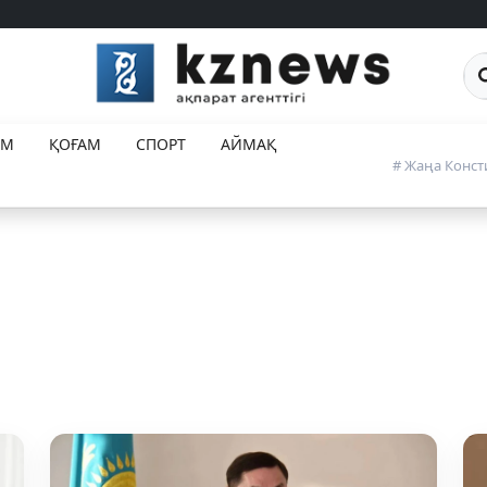
 айтады?
 айтады?
Са
ЕМ
ҚОҒАМ
СПОРТ
АЙМАҚ
# Жаңа Конст