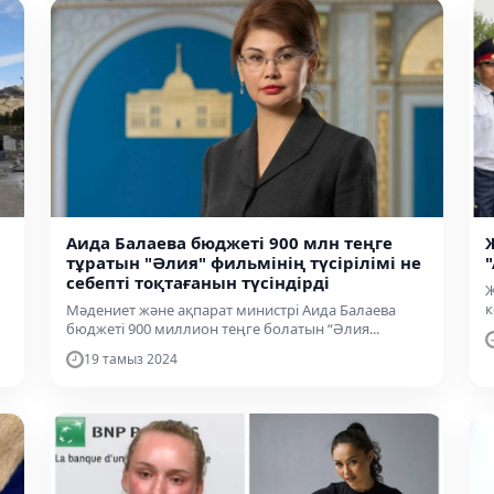
Аида Балаева бюджеті 900 млн теңге
тұратын "Әлия" фильмінің түсірілімі не
себепті тоқтағанын түсіндірді
Ж
к
Мәдениет және ақпарат министрі Аида Балаева
бюджеті 900 миллион теңге болатын “Әлия...
19 тамыз 2024