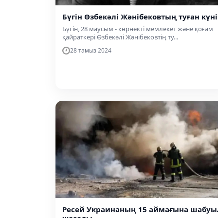
Бүгін Өзбекәлі Жәнібековтың туған күні
Бүгін, 28 маусым - көрнекті мемлекет және қоғам
қайраткері Өзбекәлі Жәнібековтің ту...
28 тамыз 2024
Ресей Украинаның 15 аймағына шабуы