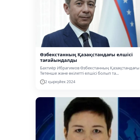
Өзбекстанның Қазақстандағы елшісі
тағайындалды
Бахтиёр Ибрагимов Өзбекстанның Қазақстандағы
Төтенше және өкілетті елшісі болып та...
2 қыркүйек 2024