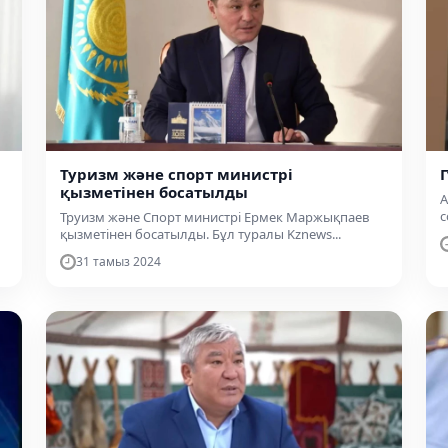
Туризм және спорт министрі
қызметінен босатылды
А
с
Труизм және Спорт министрі Ермек Маржықпаев
қызметінен босатылды. Бұл туралы Kznews...
31 тамыз 2024