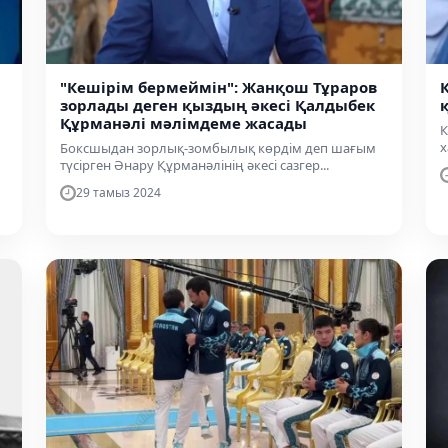
"Кешірім бермеймін": Жанқош Тұраров
зорлады деген қыздың әкесі Қалдыбек
Құрманәлі мәлімдеме жасады
К
х
Боксшыдан зорлық-зомбылық көрдім деп шағым
түсірген Әнару Құрманәлінің әкесі сазгер...
29 тамыз 2024