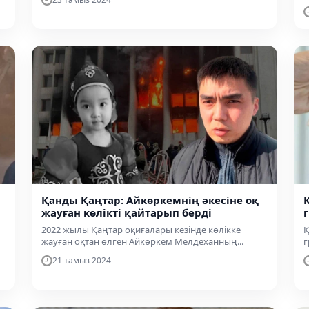
Қанды Қаңтар: Айкөркемнің әкесіне оқ
жауған көлікті қайтарып берді
2022 жылы Қаңтар оқиғалары кезінде көлікке
Қ
жауған оқтан өлген Айкөркем Мелдеханның...
г
21 тамыз 2024