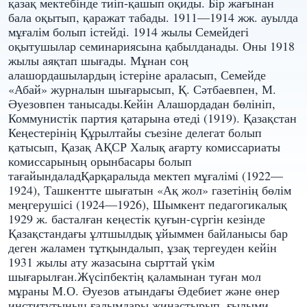
қазақ мектебінде тиіп-қашып оқиды. Бір жағынан
бала оқытып, қаражат табады. 1911—1914 жж. ауылда
мұғалім болып істейді. 1914 жылы Семейдегі
оқытушылар семинариясына қабылданады. Оны 1918
жылы аяқтап шығады. Мұнан соң
алашордашылардың істеріне араласып, Семейде
«Абай» журналын шығарысып, Қ. Сәтбаевпен, М.
Әуезовпен танысады.Кейін Алашордадан бөлініп,
Коммунистік партия қатарына өтеді (1919). Қазақстан
Кеңестерінің Құрылтайы съезіне делегат болып
қатысып, Қазақ АҚСР Халық ағарту комиссариаты
комиссарының орынбасары болып
тағайындаладҚарқаралыда мектеп мұғалімі (1922—
1924), Ташкентте шығатын «Ақ жол» газетінің бөлім
меңгерушісі (1924—1926), Шымкент педагогикалық
1929 ж. басталған кеңестік қуғын-сүргін кезінде
Қазақстандағы ұлтшылдық ұйыммен байланысы бар
деген жаламен тұтқындалып, ұзақ тергеуден кейін
1931 жылы ату жазасына сырттай үкім
шығарылған.Жүсіпбектің қаламынан туған мол
мұраны М.О. Әуезов атындағы Әдебиет және өнер
институтының ғалымдары жинастырып, ғылыми