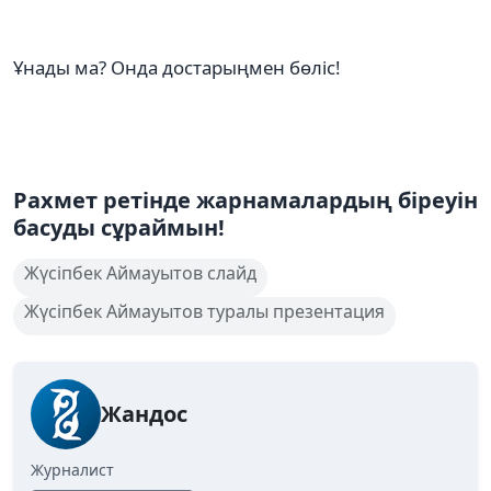
Ұнады ма? Онда достарыңмен бөліс!
Рахмет ретінде жарнамалардың біреуін
басуды сұраймын!
Жүсіпбек Аймауытов слайд
Жүсіпбек Аймауытов туралы презентация
Жандос
Журналист