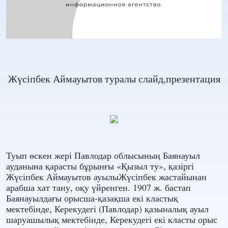
Жүсіпбек Аймауытов туралы слайд,презентация
Туып өскен жері Павлодар облысының Баянауыл
ауданына қарасты бұрынғы «Қызыл ту», қазіргі
Жүсіпбек Аймауытов ауылыЖүсіпбек жастайынан
арабша хат тану, оқу үйренген. 1907 ж. бастап
Баянауылдағы орысша-қазақша екі кластық
мектебінде, Керекудегі (Павлодар) қазыналық ауыл
шаруашылық мектебінде, Керекудегі екі класты орыс