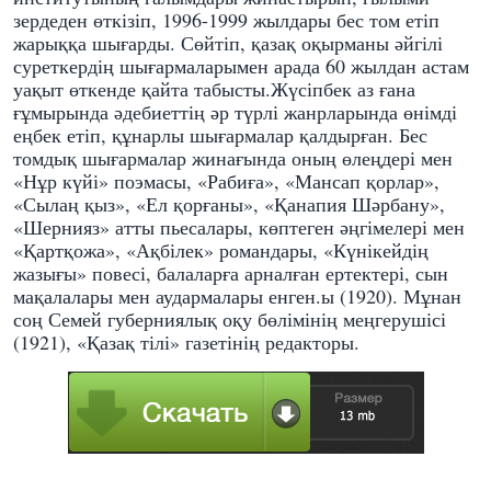
зердеден өткізіп, 1996-1999 жылдары бес том етіп
жарыққа шығарды. Сөйтіп, қазақ оқырманы әйгілі
суреткердің шығармаларымен арада 60 жылдан астам
уақыт өткенде қайта табысты.Жүсіпбек аз ғана
ғұмырында әдебиеттің әр түрлі жанрларында өнімді
еңбек етіп, құнарлы шығармалар қалдырған. Бес
томдық шығармалар жинағында оның өлеңдері мен
«Нұр күйі» поэмасы, «Рабиға», «Мансап қорлар»,
«Сылаң қыз», «Ел қорғаны», «Қанапия Шәрбану»,
«Шернияз» атты пьесалары, көптеген әңгімелері мен
«Қартқожа», «Ақбілек» романдары, «Күнікейдің
жазығы» повесі, балаларға арналған ертектері, сын
мақалалары мен аудармалары енген.ы (1920). Мұнан
соң Семей губерниялық оқу бөлімінің меңгерушісі
(1921), «Қазақ тілі» газетінің редакторы.