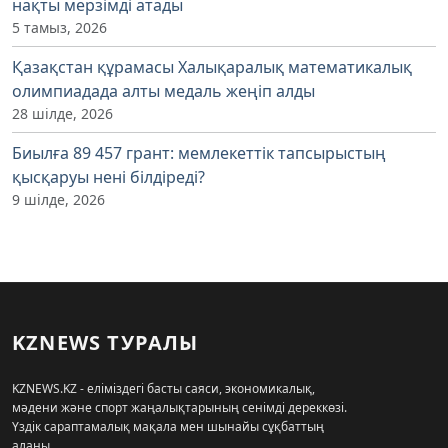
нақты мерзімді атады
5 тамыз, 2026
Қазақстан құрамасы Халықаралық математикалық
олимпиадада алты медаль жеңіп алды
28 шілде, 2026
Биылға 89 457 грант: мемлекеттік тапсырыстың
қысқаруы нені білдіреді?
9 шілде, 2026
KZNEWS ТУРАЛЫ
KZNEWS.KZ - еліміздегі басты саяси, экономикалық,
мәдени және спорт жаңалықтарының сенімді дереккөзі.
Үздік сараптамалық мақала мен шынайы сұқбаттың
алаңы.