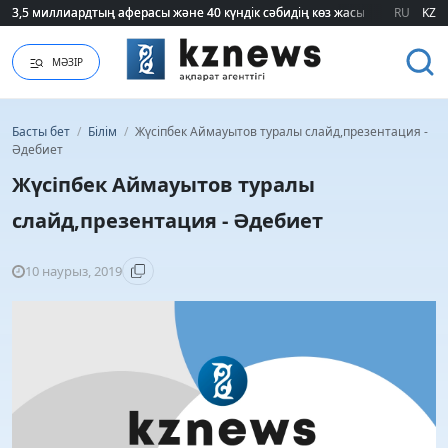
3,5 миллиардтың аферасы және 40 күндік сәбидің көз жасы: Медицинад
3,5 миллиардтың аферасы және 40 күндік сәбидің көз жасы: Медицинад
RU
KZ
МӘЗІР
Басты бет
/
Білім
/
Жүсіпбек Аймауытов туралы слайд,презентация -
Әдебиет
Жүсіпбек Аймауытов туралы
слайд,презентация - Әдебиет
10 наурыз, 2019