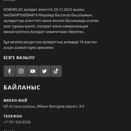
KZNEWS.KZ ақпарат агенттігі 29.12.2023 жылғы
№KZ64VPY00084819 Мерзімді баспасөз басылымын,
ақпараттық агенттікті және желілік басылымды есепке
қою туралы куәлігі, Ақпарат және коммуникация
министрлігінің Ақпарат комитетімен берілген.
Бұл желілік ресурстың ақпараттық өнімдері 18 жастан
асқан азаматтарға арналған.
БІЗГЕ ЖАЗЫЛУ
БАЙЛАНЫС
МЕКЕН-ЖАЙ
ҚР, Астана қаласы, Әбікен Бектұров көшесі, 4/3
ТЕЛЕФОН
+7 701 933 8520