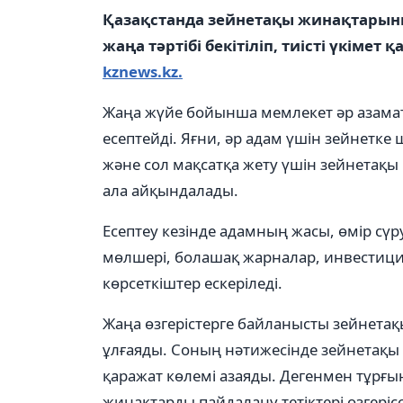
Қазақстанда зейнетақы жинақтарының
жаңа тәртібі бекітіліп, тиісті үкімет
kznews.kz.
Жаңа жүйе бойынша мемлекет әр азама
есептейді. Яғни, әр адам үшін зейнетк
және сол мақсатқа жету үшін зейнетақы
ала айқындалады.
Есептеу кезінде адамның жасы, өмір сү
мөлшері, болашақ жарналар, инвестици
көрсеткіштер ескеріледі.
Жаңа өзгерістерге байланысты зейнетақы
ұлғаяды. Соның нәтижесінде зейнетақы
қаражат көлемі азаяды. Дегенмен тұрғы
жинақтарды пайдалану тетіктері өзгерісс