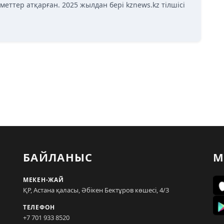
меттер атқарған. 2025 жылдан бері kznews.kz тілшісі
БАЙЛАНЫС
М
МЕКЕН-ЖАЙ
ҚР, Астана қаласы, Әбікен Бектұров көшесі, 4/3
ТЕЛЕФОН
+7 701 933 8520