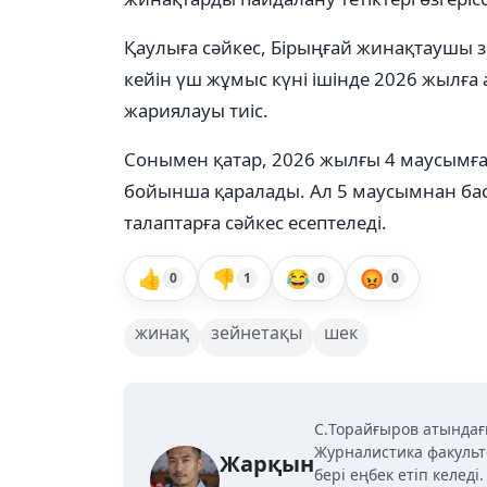
Қаулыға сәйкес, Бірыңғай жинақтаушы з
кейін үш жұмыс күні ішінде 2026 жылға 
жариялауы тиіс.
Сонымен қатар, 2026 жылғы 4 маусымға 
бойынша қаралады. Ал 5 маусымнан баст
талаптарға сәйкес есептеледі.
👍
👎
😂
😡
0
1
0
0
жинақ
зейнетақы
шек
C.Торайғыров атындағ
Журналистика факульт
Жарқын
бері еңбек етіп келед