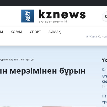
Са
ЕМ
ҚОҒАМ
СПОРТ
АЙМАҚ
# Жаңа Конст
Ұ
рын алу шегі көтерілді
н мерзімінен бұрын
Қа
құ
ке
14 
Қа
ер