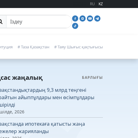
RU
KZ
йттан іздеу
итуция
# Таза Қазақстан
# Таяу Шығыс қақтығысы
қсас жаңалық
БАРЛЫҒЫ
зақстандықтардың 9,3 млрд теңгені
райтын айыппұлдары мен өсімпұлдары
шірілді
шілде, 2026
зақстанда ипотекаға қатысты жаңа
ежелер жарияланды