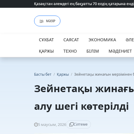
Қазақстан әлемдегі ең бақуатты 70 елдің қатарына енді
Қазақстан әлемдегі ең бақуатты 70 елдің қатарына енді
МӘЗІР
СҰХБАТ
САЯСАТ
ЭКОНОМИКА
ӘЛ
ҚАРЖЫ
ТЕХНО
БІЛІМ
МӘДЕНИЕТ
Басты бет
/
Қаржы
/
Зейнетақы жинағын мерзімінен бұ
Зейнетақы жинағы
алу шегі көтерілді
5 маусым, 2026
Сілтеме