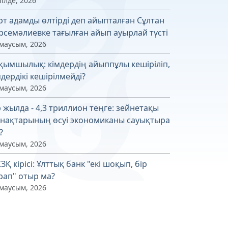
ілде, 2026
рт адамды өлтірді деп айыпталған Сұлтан
рсемәлиевке тағылған айып ауырлай түсті
 маусым, 2026
қымшылық: кімдердің айыппұлы кешіріліп,
мдердікі кешірілмейді?
 маусым, 2026
р жылда - 4,3 триллион теңге: зейнетақы
нақтарының өсуі экономиканы сауықтыра
?
 маусым, 2026
ЗҚ кірісі: Ұлттық банк "екі шоқып, бір
рап" отыр ма?
 маусым, 2026