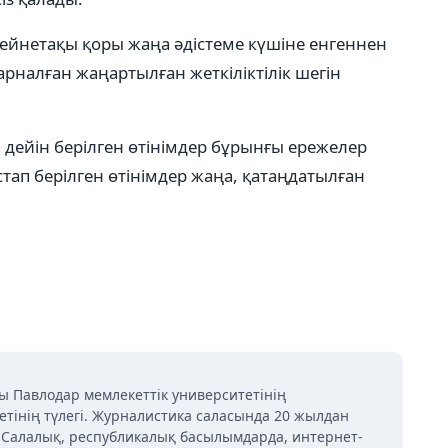
ейнетақы қоры жаңа әдістеме күшіне енгеннен
арналған жаңартылған жеткіліктілік шегін
дейін берілген өтінімдер бұрынғы ережелер
ап берілген өтінімдер жаңа, қатаңдатылған
ы Павлодар мемлекеттік университетінің
етінің түлегі. Журналистика саласында 20 жылдан
і. Салалық, республикалық басылымдарда, интернет-