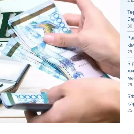
2 ш
Тө
Сә
30
Ра
кі
29
Бі
жи
ма
29
БЖ
қа
25