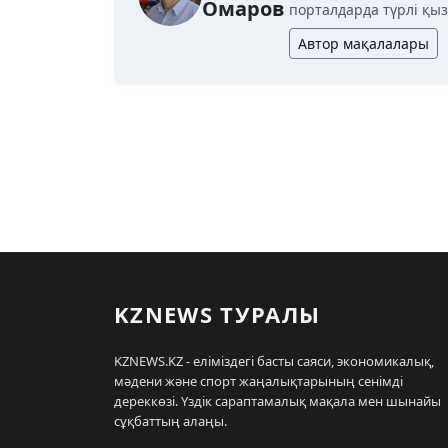
Омаров
порталдарда түрлі қыз
Автор мақалалары
KZNEWS ТУРАЛЫ
KZNEWS.KZ - еліміздегі басты саяси, экономикалық,
мәдени және спорт жаңалықтарының сенімді
дереккөзі. Үздік сараптамалық мақала мен шынайы
сұқбаттың алаңы.