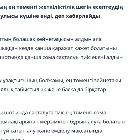
 ең төменгі жеткіліктілік шегін есептеудің
 қаулысы күшіне енді, деп хабарлайды
ттың болашақ зейнетақысын алдын ала
е шыққан кезде қанша қаражат қажет болатыны
 шотында қанша сома сақталуы тиіс екені алдын
ру ұзақтығының болжамы, ең төменгі зейнетақы
ялық табыстылық және басқа да бірқатар
 шотында сақталуға тиіс ең төменгі сома
 жинақтарынан мерзімінен бұрын алуға болатын
н үй сатып алу және емделу мақсатында
із қалады.