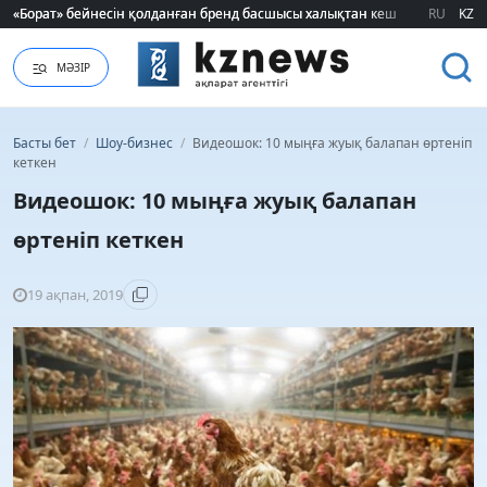
«Борат» бейнесін қолданған бренд басшысы халықтан кешірім сұрады
«Борат» бейнесін қолданған бренд басшысы халықтан кешірім сұрады
RU
KZ
МӘЗІР
Басты бет
/
Шоу-бизнес
/
Видеошок: 10 мыңға жуық балапан өртеніп
кеткен
Видеошок: 10 мыңға жуық балапан
өртеніп кеткен
19 ақпан, 2019