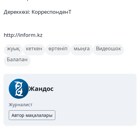
Дереккөзі: КорреспонденТ
http://inform.kz
жуық
кеткен
өртеніп
мыңға
Видеошок
Балапан
Жандос
Журналист
Автор мақалалары