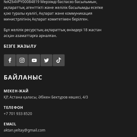
№KZ64VPY00084819 Мерзімді баспасөз басылымын,
ақпараттық агенттікті және желілік басылымды есепке
қою туралы куәлігі, Ақпарат және коммуникация
министрлігінің Ақпарат комитетімен берілген.
Бұл желілік ресурстың ақпараттық өнімдері 18 жастан
асқан азаматтарға арналған.
БІЗГЕ ЖАЗЫЛУ
БАЙЛАНЫС
МЕКЕН-ЖАЙ
ҚР, Астана қаласы, Әбікен Бектұров көшесі, 4/3
ТЕЛЕФОН
+7 701 933 8520
EMAIL
aktan.yeltay@gmail.com