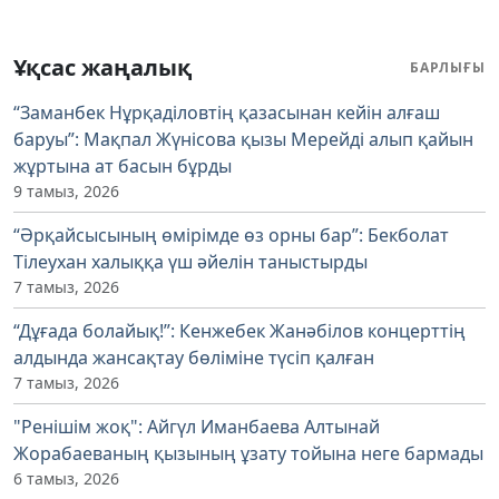
Ұқсас жаңалық
БАРЛЫҒЫ
“Заманбек Нұрқаділовтің қазасынан кейін алғаш
баруы”: Мақпал Жүнісова қызы Мерейді алып қайын
жұртына ат басын бұрды
9 тамыз, 2026
“Әрқайсысының өмірімде өз орны бар”: Бекболат
Тілеухан халыққа үш әйелін таныстырды
7 тамыз, 2026
“Дұғада болайық!”: Кенжебек Жанәбілов концерттің
алдында жансақтау бөліміне түсіп қалған
7 тамыз, 2026
"Ренішім жоқ": Айгүл Иманбаева Алтынай
Жорабаеваның қызының ұзату тойына неге бармады
6 тамыз, 2026