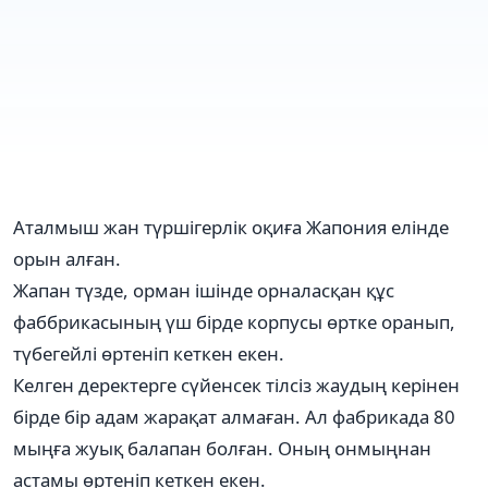
Аталмыш жан түршігерлік оқиға Жапония елінде
орын алған.
Жапан түзде, орман ішінде орналасқан құс
фаббрикасының үш бірде корпусы өртке оранып,
түбегейлі өртеніп кеткен екен.
Келген деректерге сүйенсек тілсіз жаудың керінен
бірде бір адам жарақат алмаған. Ал фабрикада 80
мыңға жуық балапан болған. Оның онмыңнан
астамы өртеніп кеткен екен.