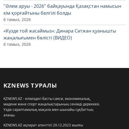
"Әлем аруы - 2026" байқауында Қазақстан намысын
кім қорғайтыны белгілі болды
6 тамыз, 2026
«Күзде той жасаймыз»: Динара Сәтжан қуанышты
жаңалығымен бөлісті (ВИДЕО)
6 тамыз, 2026
KZNEWS ТУРАЛЫ
KZNEWS.KZ - еліміздегі басты саяси, экономикалық,
мәдени және спорт жаңалықтарының сенімді дереккөзі.
Үздік сараптамалық мақала мен шынайы сұқбаттың
алаңы.
KZNEWS.KZ ақпарат агенттігі 29.12.2023 жылғы