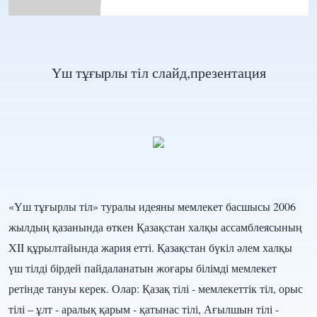
Үш тұғырлы тіл слайд,презентация
«Үш тұғырлы тіл» туралы идеяны мемлекет басшысы 2006
жылдың қазанында өткен Қазақстан халқы ассамблеясының
XII құрылтайында жария етті. Қазақстан бүкіл әлем халқы
үш тілді бірдей пайдаланатын жоғары білімді мемлекет
ретінде тануы керек. Олар: Қазақ тілі - мемлекеттік тіл, орыс
тілі – ұлт - аралық қарым - қатынас тілі, Ағылшын тілі -