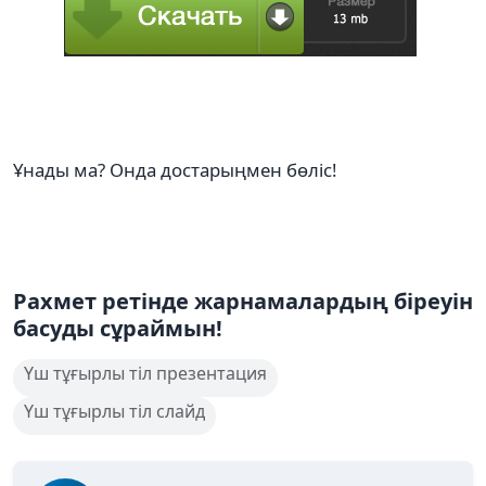
Ұнады ма? Онда достарыңмен бөліс!
Рахмет ретінде жарнамалардың біреуін
басуды сұраймын!
Үш тұғырлы тіл презентация
Үш тұғырлы тіл слайд