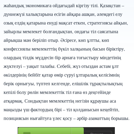
жаһандық экономикаға ойдағыдай кіргізу тілі. Қазақстан –
дүниежүзі халықтарына есігін айқара ашқан, әлемдегі елу
озық елдің қатарына енуді мақсат еткен, стратегиясы айқын,
зайырлы мемлекет болғандықтан, ондағы тіл саясатына
айрықша мән беріліп отыр. Әсіресе, көп ұлтты, көп
конфессиялы мемлекеттің бүкіл халқының басын біріктіру,
олардың тілдік мүддесін бір арнаға тоғыстыру міндетінің
жүктелуі – уақыт талабы. Себебі, жүз отыздан астам ұлт
өкілдерінің бейбіт қатар өмір сүруі ұлтаралық келісімнің
берік орнығуы, түптеп келгенде, елішілік тұрақтылықтың
кепілі болу рөлін мемлекеттік тіл ғана өз деңгейінде
атқармақ. Сондықтан мемлекеттің негізін құраушы аса
маңызды үш фактордың бірі – тіл қолданысын кеңейтіп,
позициясын нығайтуға үлес қосу – әрбір азаматтың борышы.