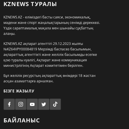
KZNEWS ТУРАЛЫ
KZNEWS.KZ - еліміздегі басты саяси, экономикалық,
мәдени және спорт жаңалықтарының сенімді дереккөзі.
Үздік сараптамалық мақала мен шынайы сұқбаттың
алаңы.
KZNEWS.KZ ақпарат агенттігі 29.12.2023 жылғы
№KZ64VPY00084819 Мерзімді баспасөз басылымын,
ақпараттық агенттікті және желілік басылымды есепке
қою туралы куәлігі, Ақпарат және коммуникация
министрлігінің Ақпарат комитетімен берілген.
Бұл желілік ресурстың ақпараттық өнімдері 18 жастан
асқан азаматтарға арналған.
БІЗГЕ ЖАЗЫЛУ
БАЙЛАНЫС