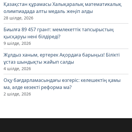
Қазақстан құрамасы Халықаралық математикалық
олимпиадада алты медаль жеңіп алды
28 шілде, 2026
Биылға 89 457 грант: мемлекеттік тапсырыстың
қысқаруы нені білдіреді?
9 шілде, 2026
Жұлдыз ханым, ертерек Ақордаға барыңыз! Білікті
ұстаз шындықты жайып салды
4 шілде, 2026
Оқу бағдарламасындағы өзгеріс: келешектің қамы
ма, әлде кезекті реформа ма?
2 шілде, 2026