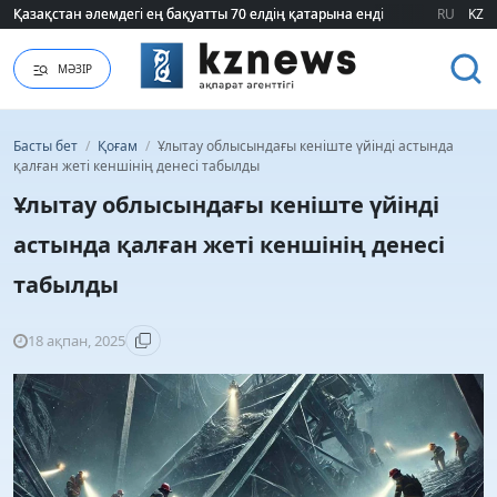
Қазақстан әлемдегі ең бақуатты 70 елдің қатарына енді
Қазақстан әлемдегі ең бақуатты 70 елдің қатарына енді
RU
KZ
МӘЗІР
Басты бет
/
Қоғам
/
Ұлытау облысындағы кеніште үйінді астында
қалған жеті кеншінің денесі табылды
Ұлытау облысындағы кеніште үйінді
астында қалған жеті кеншінің денесі
табылды
18 ақпан, 2025