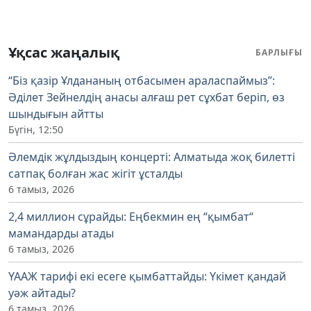
Ұқсас жаңалық
БАРЛЫҒЫ
“Біз қазір Ұлдананың отбасымен араласпаймыз”:
Әділет Зейнелдің анасы алғаш рет сұхбат беріп, өз
шындығын айтты
Бүгін, 12:50
Әлемдік жұлдыздың концерті: Алматыда жоқ билетті
сатпақ болған жас жігіт ұсталды
6 тамыз, 2026
2,4 миллион сұрайды: Еңбекмин ең “қымбат“
мамандарды атады
6 тамыз, 2026
ҮААЖ тарифі екі есеге қымбаттайды: Үкімет қандай
уәж айтады?
6 тамыз, 2026