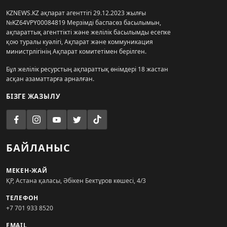
KZNEWS.KZ ақпарат агенттігі 29.12.2023 жылғы
№KZ64VPY00084819 Мерзімді баспасөз басылымын,
ақпараттық агенттікті және желілік басылымды есепке
қою туралы куәлігі, Ақпарат және коммуникация
министрлігінің Ақпарат комитетімен берілген.
Бұл желілік ресурстың ақпараттық өнімдері 18 жастан
асқан азаматтарға арналған.
БІЗГЕ ЖАЗЫЛУ
БАЙЛАНЫС
МЕКЕН-ЖАЙ
ҚР, Астана қаласы, Әбікен Бектұров көшесі, 4/3
ТЕЛЕФОН
+7 701 933 8520
EMAIL