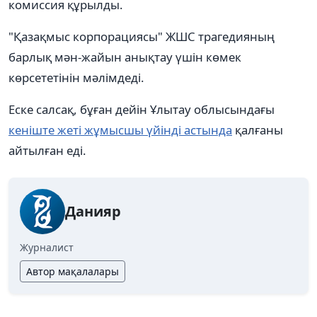
комиссия құрылды.
"Қазақмыс корпорациясы" ЖШС трагедияның
барлық мән-жайын анықтау үшін көмек
көрсететінін мәлімдеді.
Еске салсақ, бұған дейін Ұлытау облысындағы
кеніште жеті жұмысшы үйінді астында
қалғаны
айтылған еді.
Данияр
Журналист
Автор мақалалары