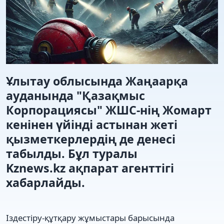
Ұлытау облысында Жаңаарқа
ауданында "Қазақмыс
Корпорациясы" ЖШС-нің Жомарт
кенінен үйінді астынан жеті
қызметкерлердің де денесі
табылды. Бұл туралы
Kznews.kz ақпарат агенттігі
хабарлайды.
Іздестіру-құтқару жұмыстары барысында