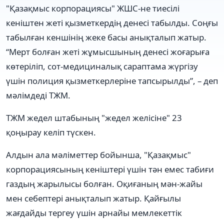
"Қазақмыс корпорациясы" ЖШС-не тиесілі
кеніштен жеті қызметкердің денесі табылды. Соңғы
табылған кеншінің жеке басы анықталып жатыр.
“Мерт болған жеті жұмысшының денесі жоғарыға
көтеріліп, сот-медициналық сараптама жүргізу
үшін полиция қызметкерлеріне тапсырылды”, – деп
мәлімдеді ТЖМ.
ТЖМ жедел штабының "жедел желісіне" 23
қоңырау келіп түскен.
Алдын ала мәліметтер бойынша, "Қазақмыс"
корпорациясының кеніштері үшін тән емес табиғи
газдың жарылысы болған. Оқиғаның мән-жайы
мен себептері анықталып жатыр. Қайғылы
жағдайды тергеу үшін арнайы мемлекеттік