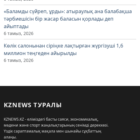
«Баламды сүйреп, ұрды»: атыраулық ана балабақша
тәрбиешісін бір жасар баласын қорлады деп
айыптады
6 тамыз, 2026
Көлік салонынан сіріңке лақтырған жүргізуші 1,6
миллион теңгеден айырылды
6 тамыз, 2026
KZNEWS ТУРАЛЫ
KZNEWS.KZ - еліміздегі басты саяси, экономикалық,
мәдени және спорт жаңалықтарының сенімді дереккөзі.
Үздік сараптамалық мақала мен шынайы сұқбаттың
алаңы.