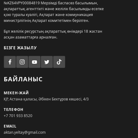
№KZ64VPY00084819 Мерзімді баспасөз басылымын,
ақпараттық агенттікті және желілік басылымды есепке
қою туралы куәлігі, Ақпарат және коммуникация
министрлігінің Ақпарат комитетімен берілген.
Бұл желілік ресурстың ақпараттық өнімдері 18 жастан
асқан азаматтарға арналған.
БІЗГЕ ЖАЗЫЛУ
БАЙЛАНЫС
МЕКЕН-ЖАЙ
ҚР, Астана қаласы, Әбікен Бектұров көшесі, 4/3
ТЕЛЕФОН
+7 701 933 8520
EMAIL
aktan.yeltay@gmail.com