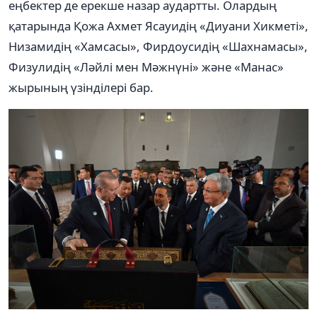
еңбектер де ерекше назар аудартты. Олардың
қатарында Қожа Ахмет Ясауидің «Диуани Хикметі»,
Низамидің «Хамсасы», Фирдоусидің «Шахнамасы»,
Физулидің «Ләйлі мен Мәжнүні» және «Манас»
жырының үзінділері бар.