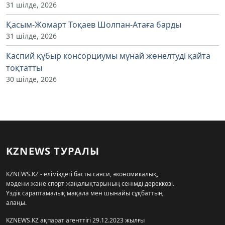
31 шілде, 2026
Қасым-Жомарт Тоқаев Шолпан-Атаға барды
31 шілде, 2026
Каспий құбыр консорциумы мұнай жөнелтуді қайта
тоқтатты
30 шілде, 2026
KZNEWS ТУРАЛЫ
KZNEWS.KZ - еліміздегі басты саяси, экономикалық,
мәдени және спорт жаңалықтарының сенімді дереккөзі.
Үздік сараптамалық мақала мен шынайы сұқбаттың
алаңы.
KZNEWS.KZ ақпарат агенттігі 29.12.2023 жылғы