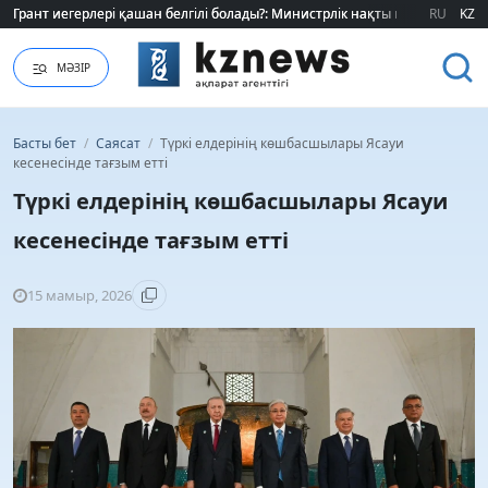
Грант иегерлері қашан белгілі болады?: Министрлік нақты мерзімді атад
Грант иегерлері қашан белгілі болады?: Министрлік нақты мерзімді атад
RU
KZ
МӘЗІР
Басты бет
/
Саясат
/
Түркі елдерінің көшбасшылары Ясауи
кесенесінде тағзым етті
Түркі елдерінің көшбасшылары Ясауи
кесенесінде тағзым етті
15 мамыр, 2026