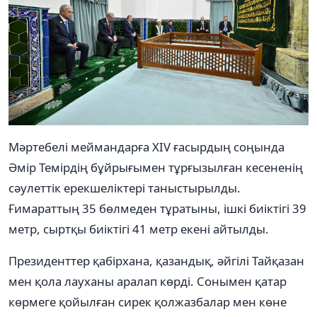
Мәртебелі меймандарға XIV ғасырдың соңында
Әмір Темірдің бұйрығымен тұрғызылған кесененің
сәулеттік ерекшеліктері таныстырылды.
Ғимараттың 35 бөлмеден тұратыны, ішкі биіктігі 39
метр, сыртқы биіктігі 41 метр екені айтылды.
Президенттер қабірхана, қазандық, әйгілі Тайқазан
мен қола лауханы аралап көрді. Сонымен қатар
көрмеге қойылған сирек қолжазбалар мен көне