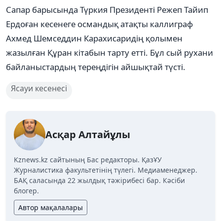
Сапар барысында Түркия Президенті Режеп Тайип
Ердоған кесенеге османдық атақты каллиграф
Ахмед Шемседдин Карахисаридің қолымен
жазылған Құран кітабын тарту етті. Бұл сый рухани
байланыстардың тереңдігін айшықтай түсті.
Ясауи кесенесі
Асқар Алтайұлы
Kznews.kz сайтының Бас редакторы. ҚазҰУ
Журналистика факультетінің түлегі. Медиаменеджер.
БАҚ саласында 22 жылдық тәжірибесі бар. Кәсіби
блогер.
Автор мақалалары