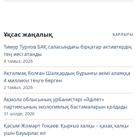
Ұқсас жаңалық
БАРЛЫҒЫ
Тимур Турлов БАҚ саласындағы бірқатар активтердің
тең иесі атанды
4 тамыз, 2026
Ақталмақ болған Шалқардың бұрынғы әкімі алаяққа
4 миллион теңге берген
2 тамыз, 2026
Ақмола облысының урбанистері «Әділет»
партиясының экологиялық бастамаларын қолдады
31 шілде, 2026
Қасым-Жомарт Тоқаев: Қырғыз халқы – қазақ халқы
үшін бауырлас ел