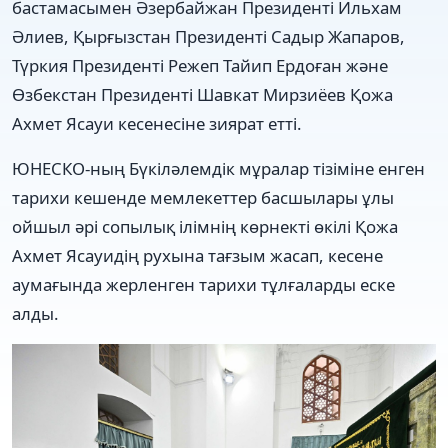
бастамасымен Әзербайжан Президенті Ильхам
Әлиев, Қырғызстан Президенті Садыр Жапаров,
Түркия Президенті Режеп Тайип Ердоған және
Өзбекстан Президенті Шавкат Мирзиёев Қожа
Ахмет Ясауи кесенесіне зиярат етті.
ЮНЕСКО-ның Бүкіләлемдік мұралар тізіміне енген
тарихи кешенде мемлекеттер басшылары ұлы
ойшыл әрі сопылық ілімнің көрнекті өкілі Қожа
Ахмет Ясауидің рухына тағзым жасап, кесене
аумағында жерленген тарихи тұлғаларды еске
алды.