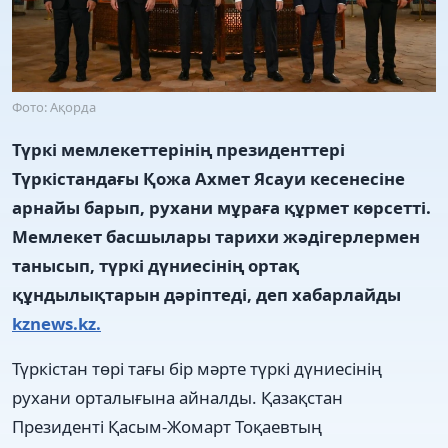
Фото: Ақорда
Түркі мемлекеттерінің президенттері
Түркістандағы Қожа Ахмет Ясауи кесенесіне
арнайы барып, рухани мұраға құрмет көрсетті.
Мемлекет басшылары тарихи жәдігерлермен
танысып, түркі дүниесінің ортақ
құндылықтарын дәріптеді, деп хабарлайды
kznews.kz.
Түркістан төрі тағы бір мәрте түркі дүниесінің
рухани орталығына айналды. Қазақстан
Президенті Қасым-Жомарт Тоқаевтың