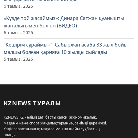
6 тамыз, 2026
«Күзде той жасаймыз»: Динара Сәтжан қуанышты
жаңалығымен бөлісті (ВИДЕО)
6 тамыз, 2026
“Кешірім сұраймын”: Сабыржан асаба 33 жыл бойы
малшы болған қарияға 10 жылқы сыйлады
5 тамыз, 2026
KZNEWS ТУРАЛЫ
KZNEWS.KZ - еліміздегі басты саяси, экономикалық,
мәдени және спорт жаңалықтарының сенімді дереккөзі.
Үздік сараптамалық мақала мен шынайы сұқбаттың
алаңы.