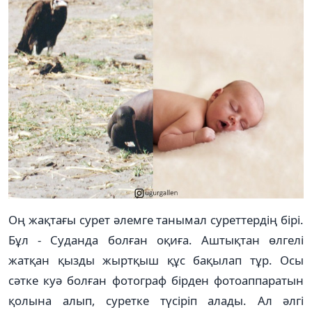
Оң жақтағы сурет әлемге танымал суреттердің бірі.
Бұл - Суданда болған оқиға. Аштықтан өлгелі
жатқан қызды жыртқыш құс бақылап тұр. Осы
сәтке куә болған фотограф бірден фотоаппаратын
қолына алып, суретке түсіріп алады. Ал әлгі