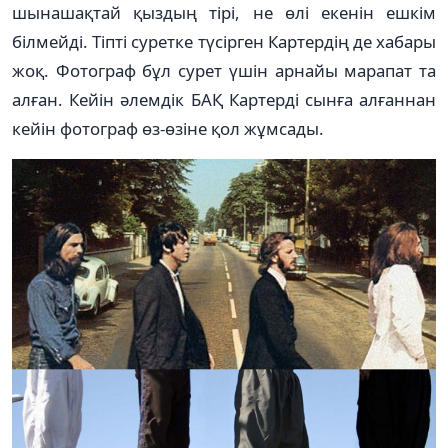
шынашақтай қыздың тірі, не өлі екенін ешкім
білмейді. Тіпті суретке түсірген Картердің де хабары
жоқ. Фотограф бұл сурет үшін арнайы марапат та
алған. Кейін әлемдік БАҚ Картерді сынға алғаннан
кейін фотограф өз-өзіне қол жұмсады.