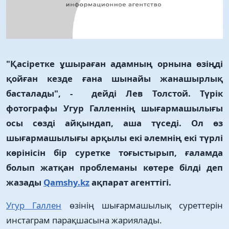
"Қасіретке ұшыраған адамның орнына өзіңді
қойған кезде ғана шынайы жанашырлық
басталады", - дейді Лев Толстой. Түрік
фотографы Угур Галленнің шығармашылығы
осы сөзді айқындап, аша түседі. Ол өз
шығармашылығы арқылы екі әлемнің екі түрлі
көрінісін бір суретке тоғыстырып, ғаламда
болып жатқан проблеманы көтере білді деп
жазады
Qamshy.kz
ақпарат агенттігі.
Угур Галлен
өзінің шығармашылық суреттерін
инстаграм парақшасына жариялады.