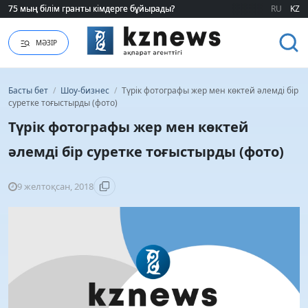
75 мың білім гранты кімдерге бұйырады?
75 мың білім гранты кімдерге бұйырады?
RU
KZ
МӘЗІР
Басты бет
/
Шоу-бизнес
/
Түрік фотографы жер мен көктей әлемді бір
суретке тоғыстырды (фото)
Түрік фотографы жер мен көктей
әлемді бір суретке тоғыстырды (фото)
9 желтоқсан, 2018