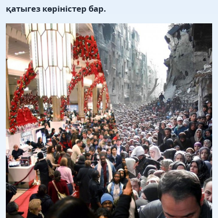
қатыгез көріністер бар.