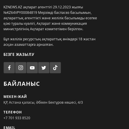
KZNEWS.KZ ақпарат агенттігі 29.12.2023 жылғы
№KZ64VPY00084819 Мерзімді баспасөз басылымын,
ақпараттық агенттікті және желілік басылымды есепке
қою туралы куәлігі, Ақпарат және коммуникация
министрлігінің Ақпарат комитетімен берілген.
Бұл желілік ресурстың ақпараттық өнімдері 18 жастан
асқан азаматтарға арналған.
БІЗГЕ ЖАЗЫЛУ
БАЙЛАНЫС
МЕКЕН-ЖАЙ
ҚР, Астана қаласы, Әбікен Бектұров көшесі, 4/3
ТЕЛЕФОН
+7 701 933 8520
EMAIL