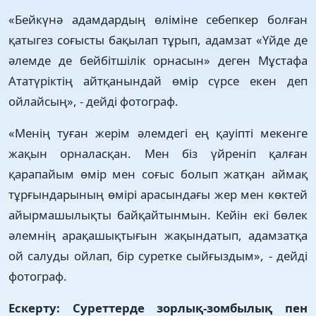
«Бейкүнә адамдардың өліміне себепкер болған
қатыгез соғысты бақылап тұрып, адамзат «Үйде де
әлемде де бейбітшілік орнасын» деген Мұстафа
Ататүріктің айтқанындай өмір сүрсе екен деп
ойлайсың», - дейді фотограф.
«Менің туған жерім әлемдегі ең қауіпті мекенге
жақын орналасқан. Мен біз үйреніп қалған
қарапайым өмір мен соғыс болып жатқан аймақ
тұрғындарының өмірі арасындағы жер мен көктей
айырмашылықты байқайтынмын. Кейін екі бөлек
әлемнің арақашықтығын жақындатып, адамзатқа
ой салуды ойлап, бір суретке сыйғыздым», - дейді
фотограф.
Ескерту: Суреттерде зорлық-зомбылық пен