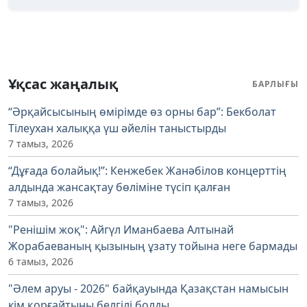
Ұқсас жаңалық
БАРЛЫҒЫ
“Әрқайсысының өмірімде өз орны бар”: Бекболат
Тілеухан халыққа үш әйелін таныстырды
7 тамыз, 2026
“Дұғада болайық!”: Кенжебек Жанәбілов концерттің
алдында жансақтау бөліміне түсіп қалған
7 тамыз, 2026
"Ренішім жоқ": Айгүл Иманбаева Алтынай
Жорабаеваның қызының ұзату тойына неге бармады
6 тамыз, 2026
"Әлем аруы - 2026" байқауында Қазақстан намысын
кім қорғайтыны белгілі болды