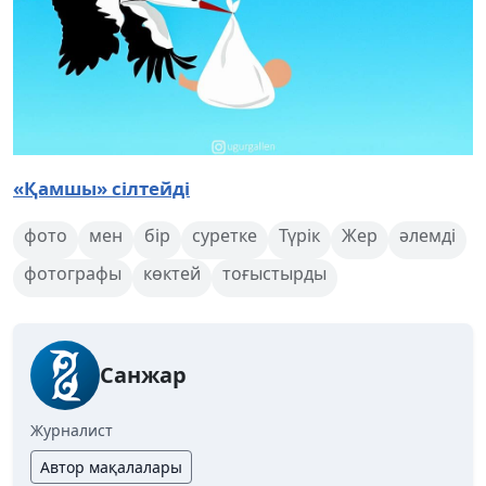
«Қамшы» сілтейді
фото
мен
бір
суретке
Түрік
Жер
әлемді
фотографы
көктей
тоғыстырды
Санжар
Журналист
Автор мақалалары