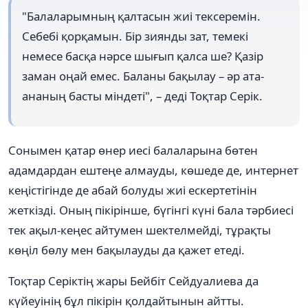
"Балаларымның қалтасын жиі тексеремін.
Себебі қорқамын. Бір зиянды зат, темекі
немесе басқа нәрсе шығып қалса ше? Қазір
заман оңай емес. Баланы бақылау – әр ата-
ананың басты міндеті", – деді Тоқтар Серік.
Сонымен қатар өнер иесі балаларына бөтен
адамдардан ештеңе алмауды, көшеде де, интернет
кеңістігінде де абай болуды жиі ескертетінін
жеткізді. Оның пікірінше, бүгінгі күні бала тәрбиесі
тек ақыл-кеңес айтумен шектелмейді, тұрақты
көңіл бөлу мен бақылауды да қажет етеді.
Тоқтар Серіктің жары Бейбіт Сейдуалиева да
күйеуінің бұл пікірін қолдайтынын айтты.