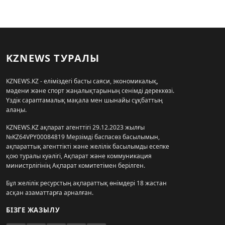
KZNEWS ТУРАЛЫ
KZNEWS.KZ - еліміздегі басты саяси, экономикалық,
мәдени және спорт жаңалықтарының сенімді дереккөзі.
Үздік сараптамалық мақала мен шынайы сұқбаттың
алаңы.
KZNEWS.KZ ақпарат агенттігі 29.12.2023 жылғы
№KZ64VPY00084819 Мерзімді баспасөз басылымын,
ақпараттық агенттікті және желілік басылымды есепке
қою туралы куәлігі, Ақпарат және коммуникация
министрлігінің Ақпарат комитетімен берілген.
Бұл желілік ресурстың ақпараттық өнімдері 18 жастан
асқан азаматтарға арналған.
БІЗГЕ ЖАЗЫЛУ