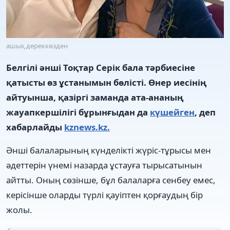
ашық дереккөзден
Белгілі әнші Тоқтар Серік бала тәрбиесіне
қатысты өз ұстанымын бөлісті. Өнер иесінің
айтуынша, қазіргі заманда ата-ананың
жауапкершілігі бұрынғыдан да
күшейген
, деп
хабарлайды
kznews.kz.
Әнші балаларының күнделікті жүріс-тұрысы мен
әдеттерін үнемі назарда ұстауға тырысатынын
айтты. Оның сөзінше, бұл балаларға сенбеу емес,
керісінше оларды түрлі қауіптен қорғаудың бір
жолы.