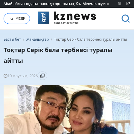
Абай облысындағы шахтада өрт шығып, Kaz Minerals жұмысшылары эва
Абай облысындағы шахтада өрт шығып, Kaz Minerals жұмысшылары эва
RU
KZ
МӘЗІР
Басты бет
/
Жаңалықтар
/
Тоқтар Серік бала тәрбиесі туралы айтты
Тоқтар Серік бала тәрбиесі туралы
айтты
10 маусым, 2026