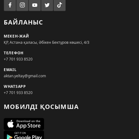
БАЙЛАНЫС
МЕКЕН-ЖАЙ
ҚР, Астана қаласы, Әбікен Бектұров көшесі, 4/3
ТЕЛЕФОН
+7 701 933 8520
EMAIL
aktan.yeltay@gmail.com
WHATSAPP
+7 701 933 8520
МОБИЛДІ ҚОСЫМША