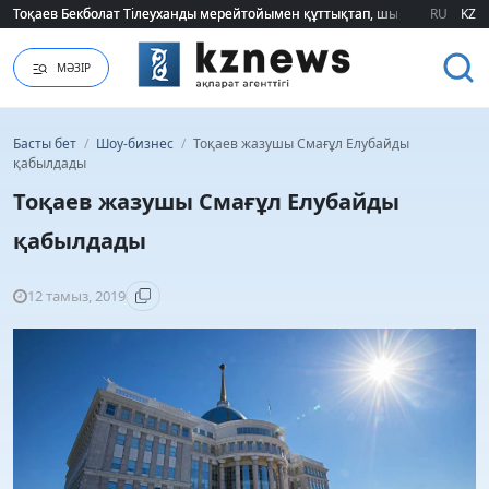
Тоқаев Бекболат Тілеуханды мерейтойымен құттықтап, шығармашылық т
Тоқаев Бекболат Тілеуханды мерейтойымен құттықтап, шығармашылық т
RU
KZ
МӘЗІР
Басты бет
/
Шоу-бизнес
/
Тоқаев жазушы Смағұл Елубайды
қабылдады
Тоқаев жазушы Смағұл Елубайды
қабылдады
12 тамыз, 2019