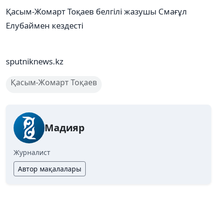
Қасым-Жомарт Тоқаев белгілі жазушы Смағұл
Елубаймен кездесті
sputniknews.kz
Қасым-Жомарт Тоқаев
Мадияр
Журналист
Автор мақалалары