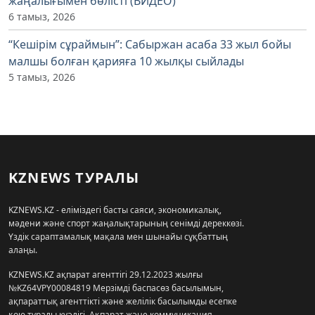
жаңалығымен бөлісті (ВИДЕО)
6 тамыз, 2026
“Кешірім сұраймын”: Сабыржан асаба 33 жыл бойы
малшы болған қарияға 10 жылқы сыйлады
5 тамыз, 2026
KZNEWS ТУРАЛЫ
KZNEWS.KZ - еліміздегі басты саяси, экономикалық,
мәдени және спорт жаңалықтарының сенімді дереккөзі.
Үздік сараптамалық мақала мен шынайы сұқбаттың
алаңы.
KZNEWS.KZ ақпарат агенттігі 29.12.2023 жылғы
№KZ64VPY00084819 Мерзімді баспасөз басылымын,
ақпараттық агенттікті және желілік басылымды есепке
қою туралы куәлігі, Ақпарат және коммуникация