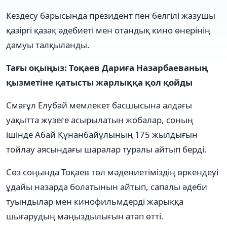
Кездесу барысында президент пен белгілі жазушы
қазіргі қазақ әдебиеті мен отандық кино өнерінің
дамуы талқыланды.
Тағы оқыңыз: Тоқаев Дариға Назарбаеваның
қызметіне қатысты жарлыққа қол қойды
Смағұл Елубай мемлекет басшысына алдағы
уақытта жүзеге асырылатын жобалар, соның
ішінде Абай Құнанбайұлының 175 жылдығын
тойлау аясындағы шаралар туралы айтып берді.
Сөз соңында Тоқаев төл мәдениетіміздің өркендеуі
ұдайы назарда болатынын айтып, сапалы әдеби
туындылар мен кинофильмдерді жарыққа
шығарудың маңыздылығын атап өтті.