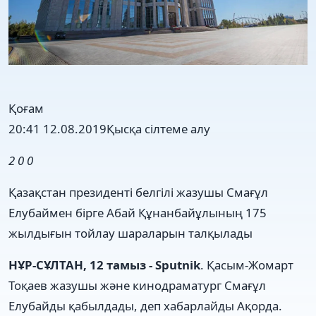
Қоғам
20:41 12.08.2019
Қысқа сілтеме алу
2
0
0
Қазақстан президенті белгілі жазушы Смағұл
Елубаймен бірге Абай Құнанбайұлының 175
жылдығын тойлау шараларын талқылады
НҰР-СҰЛТАН, 12 тамыз - Sputnik
. Қасым-Жомарт
Тоқаев жазушы және кинодраматург Смағұл
Елубайды қабылдады, деп хабарлайды Ақорда.