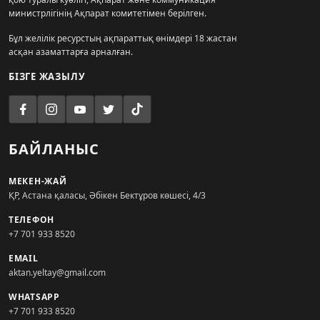
министрлігінің Ақпарат комитетімен берілген.
Бұл желілік ресурстың ақпараттық өнімдері 18 жастан
асқан азаматтарға арналған.
БІЗГЕ ЖАЗЫЛУ
БАЙЛАНЫС
МЕКЕН-ЖАЙ
ҚР, Астана қаласы, Әбікен Бектұров көшесі, 4/3
ТЕЛЕФОН
+7 701 933 8520
EMAIL
aktan.yeltay@gmail.com
WHATSAPP
+7 701 933 8520