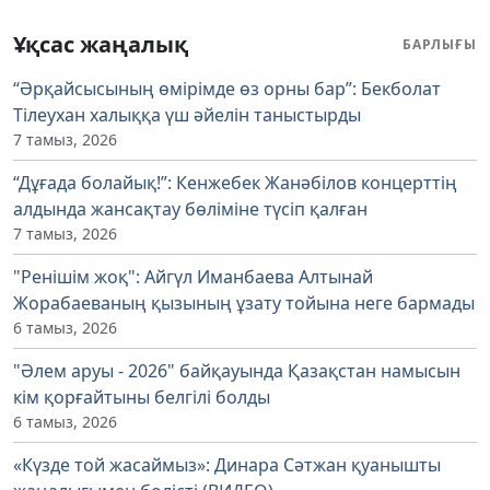
Ұқсас жаңалық
БАРЛЫҒЫ
“Әрқайсысының өмірімде өз орны бар”: Бекболат
Тілеухан халыққа үш әйелін таныстырды
7 тамыз, 2026
“Дұғада болайық!”: Кенжебек Жанәбілов концерттің
алдында жансақтау бөліміне түсіп қалған
7 тамыз, 2026
"Ренішім жоқ": Айгүл Иманбаева Алтынай
Жорабаеваның қызының ұзату тойына неге бармады
6 тамыз, 2026
"Әлем аруы - 2026" байқауында Қазақстан намысын
кім қорғайтыны белгілі болды
6 тамыз, 2026
«Күзде той жасаймыз»: Динара Сәтжан қуанышты