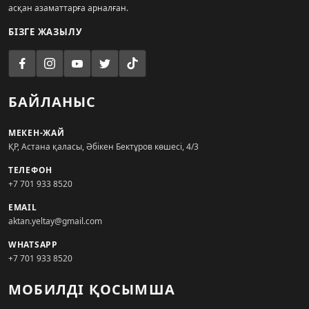
асқан азаматтарға арналған.
БІЗГЕ ЖАЗЫЛУ
БАЙЛАНЫС
МЕКЕН-ЖАЙ
ҚР, Астана қаласы, Әбікен Бектұров көшесі, 4/3
ТЕЛЕФОН
+7 701 933 8520
EMAIL
aktan.yeltay@gmail.com
WHATSAPP
+7 701 933 8520
МОБИЛДІ ҚОСЫМША