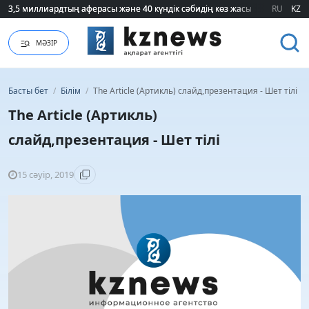
3,5 миллиардтың аферасы және 40 күндік сәбидің көз жасы: Медицинад
3,5 миллиардтың аферасы және 40 күндік сәбидің көз жасы: Медицинад
RU
KZ
МӘЗІР
Басты бет
/
Білім
/
The Article (Артикль) слайд,презентация - Шет тілі
The Article (Артикль)
слайд,презентация - Шет тілі
15 сәуір, 2019