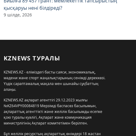
Биылға 89 457 грант: мемлекеттік тапсырыстың
қысқаруы нені білдіреді?
9 шілде, 2026
KZNEWS ТУРАЛЫ
KZNEWS.KZ - еліміздегі басты саяси, экономикалық,
мәдени және спорт жаңалықтарының сенімді дереккөзі.
Үздік сараптамалық мақала мен шынайы сұқбаттың
алаңы.
KZNEWS.KZ ақпарат агенттігі 29.12.2023 жылғы
№KZ64VPY00084819 Мерзімді баспасөз басылымын,
ақпараттық агенттікті және желілік басылымды есепке
қою туралы куәлігі, Ақпарат және коммуникация
министрлігінің Ақпарат комитетімен берілген.
Бұл желілік ресурстың ақпараттық өнімдері 18 жастан