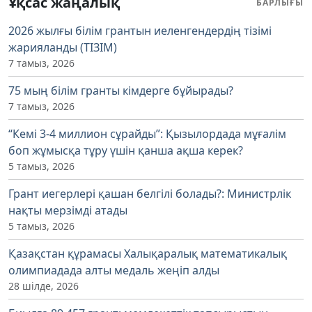
Ұқсас жаңалық
БАРЛЫҒЫ
2026 жылғы білім грантын иеленгендердің тізімі
жарияланды (ТІЗІМ)
7 тамыз, 2026
75 мың білім гранты кімдерге бұйырады?
7 тамыз, 2026
“Кемі 3-4 миллион сұрайды”: Қызылордада мұғалім
боп жұмысқа тұру үшін қанша ақша керек?
5 тамыз, 2026
Грант иегерлері қашан белгілі болады?: Министрлік
нақты мерзімді атады
5 тамыз, 2026
Қазақстан құрамасы Халықаралық математикалық
олимпиадада алты медаль жеңіп алды
28 шілде, 2026