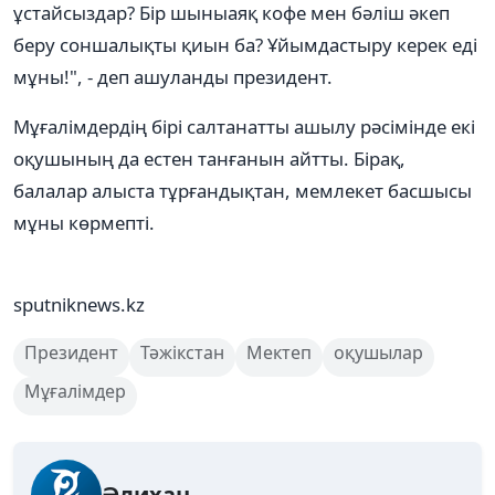
ұстайсыздар? Бір шыныаяқ кофе мен бәліш әкеп
беру соншалықты қиын ба? Ұйымдастыру керек еді
мұны!", - деп ашуланды президент.
Мұғалімдердің бірі салтанатты ашылу рәсімінде екі
оқушының да естен танғанын айтты. Бірақ,
балалар алыста тұрғандықтан, мемлекет басшысы
мұны көрмепті.
sputniknews.kz
Президент
Тәжікстан
Мектеп
оқушылар
Мұғалімдер
Әлихан