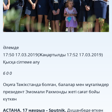
Әлемде
17:50 17.03.2019
(Жаңартылды 17:52 17.03.2019)
Қысқа сілтеме алу
6
0
0
Оқиға Тәжікстанда болған, балалар мен мұғалімдер
президент Эмомали Рахмонды жеті сағат бойы
күткен
АСТАНА, 17 наурыз – Sputnik.
Душанбеде өткен