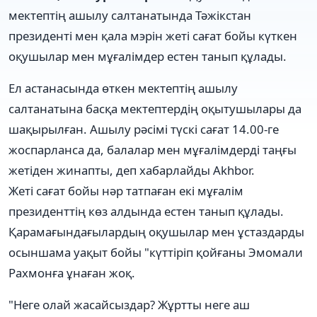
мектептің ашылу салтанатында Тәжікстан
президенті мен қала мэрін жеті сағат бойы күткен
оқушылар мен мұғалімдер естен танып құлады.
Ел астанасында өткен мектептің ашылу
салтанатына басқа мектептердің оқытушылары да
шақырылған. Ашылу рәсімі түскі сағат 14.00-ге
жоспарланса да, балалар мен мұғалімдерді таңғы
жетіден жинапты, деп хабарлайды Akhbor.
Жеті сағат бойы нәр татпаған екі мұғалім
президенттің көз алдында естен танып құлады.
Қарамағындағылардың оқушылар мен ұстаздарды
осыншама уақыт бойы "күттіріп қойғаны Эмомали
Рахмонға ұнаған жоқ.
"Неге олай жасайсыздар? Жұртты неге аш