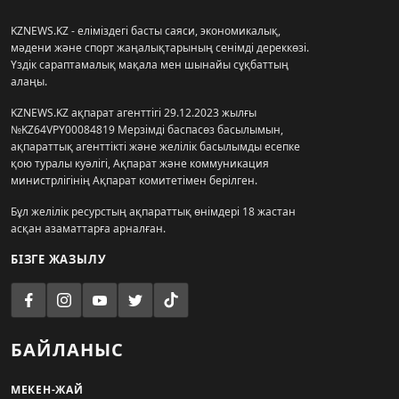
KZNEWS.KZ - еліміздегі басты саяси, экономикалық,
мәдени және спорт жаңалықтарының сенімді дереккөзі.
Үздік сараптамалық мақала мен шынайы сұқбаттың
алаңы.
KZNEWS.KZ ақпарат агенттігі 29.12.2023 жылғы
№KZ64VPY00084819 Мерзімді баспасөз басылымын,
ақпараттық агенттікті және желілік басылымды есепке
қою туралы куәлігі, Ақпарат және коммуникация
министрлігінің Ақпарат комитетімен берілген.
Бұл желілік ресурстың ақпараттық өнімдері 18 жастан
асқан азаматтарға арналған.
БІЗГЕ ЖАЗЫЛУ
БАЙЛАНЫС
МЕКЕН-ЖАЙ