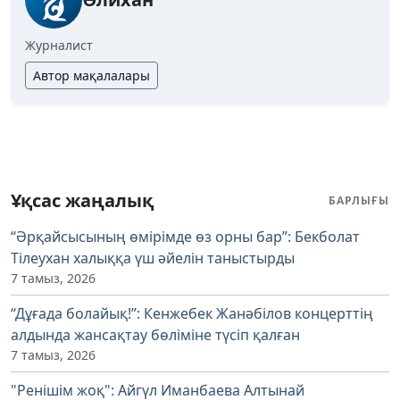
Журналист
Автор мақалалары
Ұқсас жаңалық
БАРЛЫҒЫ
“Әрқайсысының өмірімде өз орны бар”: Бекболат
Тілеухан халыққа үш әйелін таныстырды
7 тамыз, 2026
“Дұғада болайық!”: Кенжебек Жанәбілов концерттің
алдында жансақтау бөліміне түсіп қалған
7 тамыз, 2026
"Ренішім жоқ": Айгүл Иманбаева Алтынай