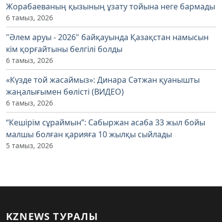
Жорабаеваның қызының ұзату тойына неге бармады
6 тамыз, 2026
"Әлем аруы - 2026" байқауында Қазақстан намысын
кім қорғайтыны белгілі болды
6 тамыз, 2026
«Күзде той жасаймыз»: Динара Сәтжан қуанышты
жаңалығымен бөлісті (ВИДЕО)
6 тамыз, 2026
“Кешірім сұраймын”: Сабыржан асаба 33 жыл бойы
малшы болған қарияға 10 жылқы сыйлады
5 тамыз, 2026
KZNEWS ТУРАЛЫ