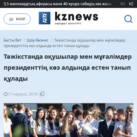
3,5 миллиардтың аферасы және 40 күндік сәбидің көз жасы: Медицинад
3,5 миллиардтың аферасы және 40 күндік сәбидің көз жасы: Медицинад
RU
KZ
МӘЗІР
Басты бет
/
Шоу-бизнес
/
Тәжікстанда оқушылар мен мұғалімдер
президенттің көз алдында естен танып құлады
Тәжікстанда оқушылар мен мұғалімдер
президенттің көз алдында естен танып
құлады
17 наурыз, 2019