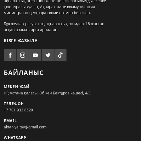
ақпараттық агенттікті және желілік басылымды есепке
қою туралы куәлігі, Ақпарат және коммуникация
министрлігінің Ақпарат комитетімен берілген.
Бұл желілік ресурстың ақпараттық өнімдері 18 жастан
асқан азаматтарға арналған.
БІЗГЕ ЖАЗЫЛУ
БАЙЛАНЫС
МЕКЕН-ЖАЙ
ҚР, Астана қаласы, Әбікен Бектұров көшесі, 4/3
ТЕЛЕФОН
+7 701 933 8520
EMAIL
aktan.yeltay@gmail.com
WHATSAPP