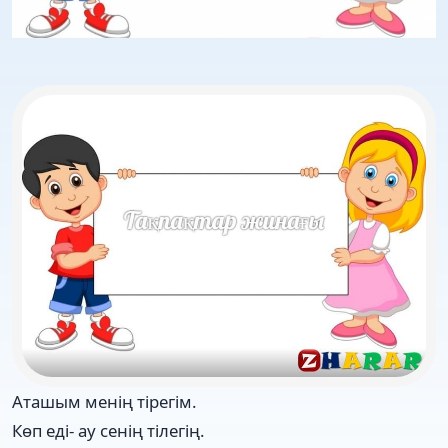
Аташым менің тірегім.
Көп еді- ау сенің тілегің.