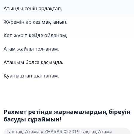
Атыңды сенің ардақтап,
Жүремін әр кез мақтанып.
Көп жүріп кейде ойланам,
Атам жайлы толғанам.
Аташым болса қасымда.
Қуаныштан шаттанам.
Рахмет ретінде жарнамалардың біреуін
басуды сұраймын!
Тақпақ: Атама » ZHARAR © 2019 тақпақ Атама