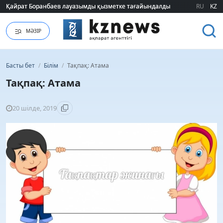
Қайрат Боранбаев лауазымды қызметке тағайындалды
Қайрат Боранбаев лауазымды қызметке тағайындалды
RU
KZ
МӘЗІР
Басты бет
/
Білім
/
Тақпақ: Атама
Тақпақ: Атама
20 шілде, 2019