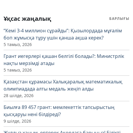
Ұқсас жаңалық
БАРЛЫҒЫ
“Кемі 3-4 миллион сұрайды”: Қызылордада мұғалім
боп жұмысқа тұру үшін қанша ақша керек?
5 тамыз, 2026
Грант иегерлері қашан белгілі болады?: Министрлік
нақты мерзімді атады
5 тамыз, 2026
Қазақстан құрамасы Халықаралық математикалық
олимпиадада алты медаль жеңіп алды
28 шілде, 2026
Биылға 89 457 грант: мемлекеттік тапсырыстың
қысқаруы нені білдіреді?
9 шілде, 2026
Жұлдыз ханым, ертерек Ақордаға барыңыз! Білікті