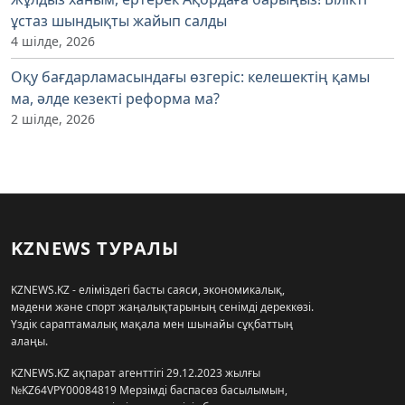
ұстаз шындықты жайып салды
4 шілде, 2026
Оқу бағдарламасындағы өзгеріс: келешектің қамы
ма, әлде кезекті реформа ма?
2 шілде, 2026
KZNEWS ТУРАЛЫ
KZNEWS.KZ - еліміздегі басты саяси, экономикалық,
мәдени және спорт жаңалықтарының сенімді дереккөзі.
Үздік сараптамалық мақала мен шынайы сұқбаттың
алаңы.
KZNEWS.KZ ақпарат агенттігі 29.12.2023 жылғы
№KZ64VPY00084819 Мерзімді баспасөз басылымын,