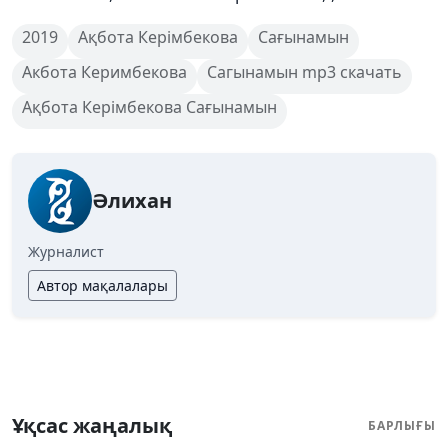
2019
Ақбота Керімбекова
Сағынамын
Акбота Керимбекова
Сагынамын mp3 скачать
Ақбота Керімбекова Сағынамын
Әлихан
Журналист
Автор мақалалары
Ұқсас жаңалық
БАРЛЫҒЫ