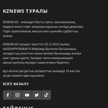
KZNEWS ТУРАЛЫ
KZNEWS.KZ - еліміздегі басты саяси, экономикалық,
мәдени және спорт жаңалықтарының сенімді дереккөзі.
Үздік сараптамалық мақала мен шынайы сұқбаттың
алаңы.
KZNEWS.KZ ақпарат агенттігі 29.12.2023 жылғы
№KZ64VPY00084819 Мерзімді баспасөз басылымын,
ақпараттық агенттікті және желілік басылымды есепке
қою туралы куәлігі, Ақпарат және коммуникация
министрлігінің Ақпарат комитетімен берілген.
Бұл желілік ресурстың ақпараттық өнімдері 18 жастан
асқан азаматтарға арналған.
БІЗГЕ ЖАЗЫЛУ