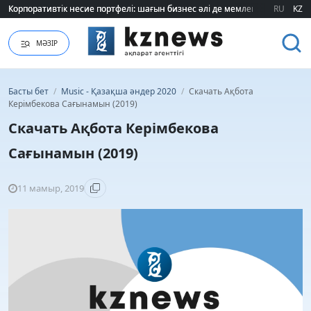
Корпоративтік несие портфелі: шағын бизнес әлі де мемлекеттік қолдауғ
Корпоративтік несие портфелі: шағын бизнес әлі де мемлекеттік қолдауғ
RU
KZ
МӘЗІР
Басты бет
/
Music - Қазақша әндер 2020
/
Скачать Ақбота
Керімбекова Сағынамын (2019)
Скачать Ақбота Керімбекова
Сағынамын (2019)
11 мамыр, 2019