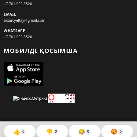
+7 701 933 8520
EMAIL
aktan.yeltay@gmail.com
WHATSAPP
+7 701 933 8520
МОБИЛДІ ҚОСЫМША
© 2026. KZNEWS.KZ ақпарат агенттігі
👍
👎
😂
😡
0
0
0
0
Сайтты жасаған
WebAudit