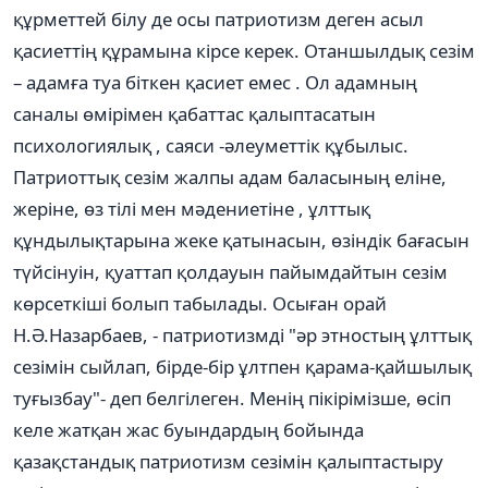
құрметтей білу де осы патриотизм деген асыл
қасиеттің құрамына кірсе керек. Отаншылдық сезім
– адамға туа біткен қасиет емес . Ол адамның
саналы өмірімен қабаттас қалыптасатын
психологиялық , саяси -әлеуметтік құбылыс.
Патриоттық сезім жалпы адам баласының еліне,
жеріне, өз тілі мен мәдениетіне , ұлттық
құндылықтарына жеке қатынасын, өзіндік бағасын
түйсінуін, қуаттап қолдауын пайымдайтын сезім
көрсеткіші болып табылады. Осыған орай
Н.Ә.Назарбаев, - патриотизмді "әр этностың ұлттық
сезімін сыйлап, бірде-бір ұлтпен қарама-қайшылық
туғызбау"- деп белгілеген. Менің пікірімізше, өсіп
келе жатқан жас буындардың бойында
қазақстандық патриотизм сезімін қалыптастыру