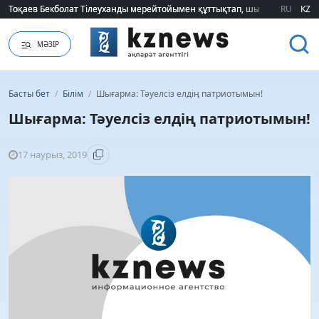
Тоқаев Бекболат Тілеуханды мерейтойымен құттықтап, шығармашылық т
Тоқаев Бекболат Тілеуханды мерейтойымен құттықтап, шығармашылық т
RU
KZ
МӘЗІР
Басты бет
/
Білім
/
Шығарма: Тәуелсіз елдің патриотымын!
Шығарма: Тәуелсіз елдің патриотымын!
17 наурыз, 2019