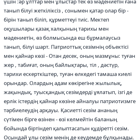
үшін :әр ұлттар мен ұлыстар тек өз мәдениетін ғана
танып білуі жеткіліксіз , сонымен қатар олар бір -
бірін танып біліп, құрметтеуі тиіс. Мектеп
оқушылары қазақ халқының тарихы мен
мәдениетін, өз болмысында еш бұрмалаусыз
танып, білуі шарт. Патриоттық сезімнің объектісі
мен қайнар көзі - Отан десек, оның мазмұны: туған
жер , табиғат, оның байлықтары, тіл , дәстүр,
тарихи ескерткіштер, туған өлкедегі тамаша киелі
орындар. Олардың адам көкірегіне жылылық,
жақындық, туысқандық сезімдерді ұялатып, ізгі де
ерлік істердің қайнар көзіне айналуы патриотизмге
тәрбиелеудің арқауы. Қасиетті сезім ананың
сүтімен бірге өзінен - өзі келмейтін баланың
бойында біртіндеп қалыптасатын құдіретті сезім.
Осындай ұлы сезім менің де кеудемде бұлқынады.