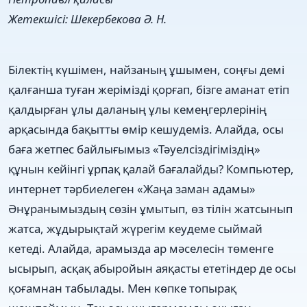
Жетекшісі: Шекербекова Ә. Н.
Білектің күшімен, найзаның ұшымен, соңғы демі
қалғанша туған жерімізді қорғап, бізге аманат етіп
қалдырған ұлы даланың ұлы кемеңгерлерінің
арқасында бақытты өмір кешудеміз. Алайда, осы
баға жетпес байлығымыз «Тәуелсіздігіміздің»
құнын кейінгі ұрпақ қалай бағалайды? Компьютер,
интернет тәрбиелеген «Жаңа заман адамы»
Әнұранымыздың сөзін ұмытып, өз тілін жатсынып
жатса, жұдырықтай жүрегім кеудеме сыймай
кетеді. Алайда, арамызда ар мәселесін төменге
ысырып, асқақ абыройын аяқасты ететіндер де осы
қоғамнан табылады. Мен көпке топырақ