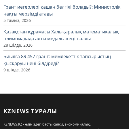
Грант иегерлері қашан белгілі болады?: Министрлік
нақты мерзімді атады
5 тамыз, 2026
Қазақстан құрамасы Халықаралық математикалық
олимпиадада алты медаль жеңіп алды
28 шілде, 2026
Биылға 89 457 грант: мемлекеттік тапсырыстың
қысқаруы нені білдіреді?
9 шілде, 2026
KZNEWS ТУРАЛЫ
KZNEWS.KZ - еліміздегі басты саяси, экономикалық,