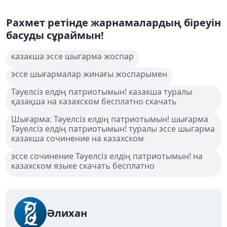
Рахмет ретінде жарнамалардың біреуін
басуды сұраймын!
казакша эссе шыгарма жоспар
эссе шығармалар жинағы жоспарымен
Тәуелсіз елдің патриотымын! казакша туралы
қазақша на казахском бесплатно скачать
Шығарма: Тәуелсіз елдің патриотымын! шығарма
Тәуелсіз елдің патриотымын! туралы эссе шыгарма
казакша сочинение на казахском
эссе сочинение Тәуелсіз елдің патриотымын! на
казахском языке скачать бесплатно
Әлихан