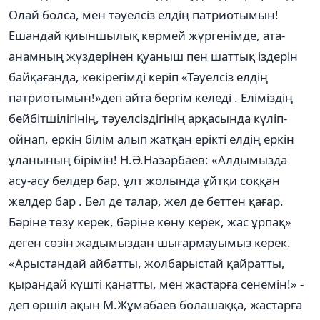
Олай болса, мен тәуелсіз елдің патриотымын!
Ешандай қиыншылық көрмей жүргенімде, ата-
анамның жүздерінен қуаныш пен шаттық іздерін
байқағанда, көкірегімді керіп «Тәуелсіз елдің
патриотымын!»деп айта бергім келеді . Еліміздің
бейбітшілігінің, тәуелсіздігінің арқасында күліп-
ойнап, еркін білім алып жатқан ерікті елдің еркін
ұланының бірімін! Н.Ә.Назарбаев: «Алдымызда
асу-асу белдер бар, ұлт жолында ұйтқи соққан
желдер бар . Бел де талар, жел де беттен қағар.
Бәріне төзу керек, бәріне көну керек, жас ұрпақ»
деген сөзін жадымыздан шығармауымыз керек.
«Арыстандай айбатты, жолбарыстай қайратты,
қырандай күшті қанатты, мен жастарға сенемін!» -
деп өршіл ақын М.Жұмабаев болашаққа, жастарға