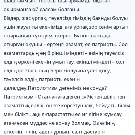
шашпаймын. Тек осы шығармамды оқыған
оқырманға ой салсам болғаны.
Біздер, жас ұрпақ, тәуелсіздігіміздің баянды болуы
үшін жауапты екенімізді аға ұрпақ зор сенім артып
отырғанын түсінуіміз керек. Бүгінгі партада
отырған оқушы – ертеңгі азамат, ел патриоты. Сол
азаматтардың ең бірінші міндеті – өзінің тәуелсіз
елдің өркені екенін ұмытпау, екінші міндеті – сол
елдің іргетасының берік болуына үлес қосу,
тәуелсіз елдің патриоты екенін
дәлелдеу.Патриотизм дегеніміз не сонда?
Патриотизм - Отан-анаға деген сүйіспеншілік пен
азаматтық ерлік, өнеге көрсетушілік, бойдағы білім
мен білікті, ақыл-парастатты ел игілігіне жұмсау,
ата-мекен мүддесіне арнау болмақ. Өз елінің
өткенін, тілін, әдет-ғұрпын, салт-дәстүрін