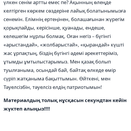
үлкен сенім артты емес пе? Ақынның өлеңде
келтірген көркем сөздеріне лайық болатынымызға
сенемін. Елімнің ертеңінен, болашағынан жүрегім
қорықпайды, керісінше, қуанады, ендеше,
келешегім нұрлы болмақ. Оған негіз – бүгінгі
«арыстандай», «жолбарыстай», «қырандай» күшті
жас ұрпақтың, біздің бүгінгі әдемі әрекеттеріміз,
ұтымды ұмтылыстарымыз. Мен қазақ болып
туылғаныма, осындай бай, байтақ өлкеде өмір
сүріп жатқаныма бақыттымын. Өйткені, мен
Тәуелсізбін, тәуелсіз елдің патриотымын!
Материалдың толық нұсқасын секундтан кейін
жүктеп алыңыз!!!!