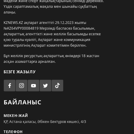
мәдени және спорт жаңалықтарының сенімді дереккөзі.
Үздік сараптамалық мақала мен шынайы сұқбаттың
алаңы.
KZNEWS.KZ ақпарат агенттігі 29.12.2023 жылғы
№KZ64VPY00084819 Мерзімді баспасөз басылымын,
ақпараттық агенттікті және желілік басылымды есепке
қою туралы куәлігі, Ақпарат және коммуникация
министрлігінің Ақпарат комитетімен берілген.
Бұл желілік ресурстың ақпараттық өнімдері 18 жастан
асқан азаматтарға арналған.
БІЗГЕ ЖАЗЫЛУ
БАЙЛАНЫС
МЕКЕН-ЖАЙ
ҚР, Астана қаласы, Әбікен Бектұров көшесі, 4/3
ТЕЛЕФОН