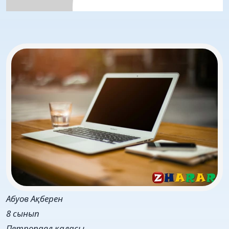
Абуов Ақберен
8 сынып
Петропавл қаласы