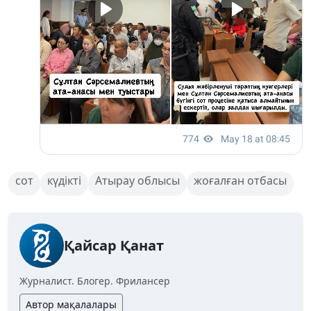
сот
күдікті
Атырау облысы
жоғалған отбасы
Қайсар Қанат
Журналист. Блогер. Фрилансер
Автор мақалалары