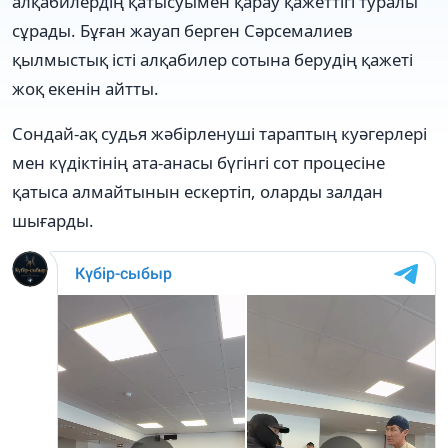
алқабилердің қатысуымен қарау қажеттігі туралы
сұрады. Бұған жауап берген Сәрсемалиев
қылмыстық істі алқабилер сотына берудің қажеті
жоқ екенін айтты.
Сондай-ақ судья жәбірленуші тараптың куәгерлері
мен күдіктінің ата-анасы бүгінгі сот процесіне
қатыса алмайтынын ескертіп, оларды залдан
шығарды.