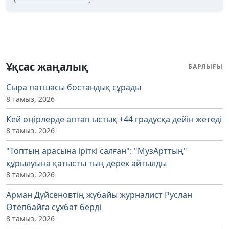
Ұқсас жаңалық
БАРЛЫҒЫ
Сыра патшасы бостандық сұрады
8 тамыз, 2026
Кей өңірлерде аптап ыстық +44 градусқа дейін жетеді
8 тамыз, 2026
"Топтың арасына іріткі салған": "МузАрттың"
құрылуына қатысты тың дерек айтылды
8 тамыз, 2026
Арман Дүйсеновтің жұбайы журналист Руслан
Өтепбайға сұхбат берді
8 тамыз, 2026