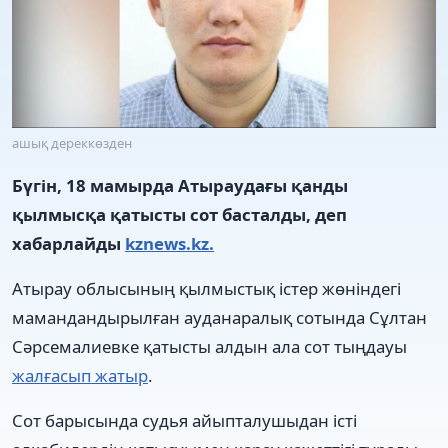
ашық дереккөзден
Бүгін, 18 мамырда Атыраудағы қанды
қылмысқа қатысты сот басталды, деп
хабарлайды
kznews.kz.
Атырау облысының қылмыстық істер жөніндегі
мамандандырылған ауданаралық сотында Сұлтан
Сәрсемалиевке қатысты алдын ала сот тыңдауы
жалғасып жатыр
.
Сот барысында судья айыпталушыдан істі