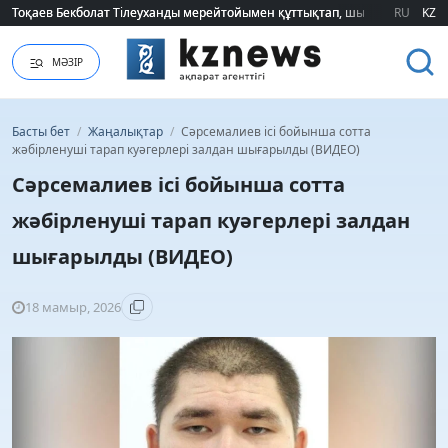
Тоқаев Бекболат Тілеуханды мерейтойымен құттықтап, шығармашылық т
Тоқаев Бекболат Тілеуханды мерейтойымен құттықтап, шығармашылық т
RU
KZ
МӘЗІР
Басты бет
/
Жаңалықтар
/
Сәрсемалиев ісі бойынша сотта
жәбірленуші тарап куәгерлері залдан шығарылды (ВИДЕО)
Сәрсемалиев ісі бойынша сотта
жәбірленуші тарап куәгерлері залдан
шығарылды (ВИДЕО)
18 мамыр, 2026