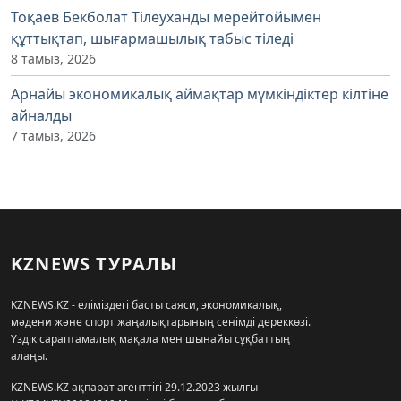
Тоқаев Бекболат Тілеуханды мерейтойымен
құттықтап, шығармашылық табыс тіледі
8 тамыз, 2026
Арнайы экономикалық аймақтар мүмкіндіктер кілтіне
айналды
7 тамыз, 2026
KZNEWS ТУРАЛЫ
KZNEWS.KZ - еліміздегі басты саяси, экономикалық,
мәдени және спорт жаңалықтарының сенімді дереккөзі.
Үздік сараптамалық мақала мен шынайы сұқбаттың
алаңы.
KZNEWS.KZ ақпарат агенттігі 29.12.2023 жылғы