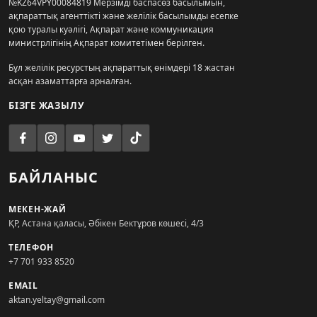
№KZ64VPY00084819 Мерзімді баспасөз басылымын,
ақпараттық агенттікті және желілік басылымды есепке
қою туралы куәлігі, Ақпарат және коммуникация
министрлігінің Ақпарат комитетімен берілген.
Бұл желілік ресурстың ақпараттық өнімдері 18 жастан
асқан азаматтарға арналған.
БІЗГЕ ЖАЗЫЛУ
БАЙЛАНЫС
МЕКЕН-ЖАЙ
ҚР, Астана қаласы, Әбікен Бектұров көшесі, 4/3
ТЕЛЕФОН
+7 701 933 8520
EMAIL
aktan.yeltay@gmail.com