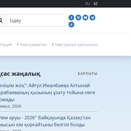
RU
KZ
йттан іздеу
итуция
# Таза Қазақстан
# Таяу Шығыс қақтығысы
қсас жаңалық
БАРЛЫҒЫ
енішім жоқ": Айгүл Иманбаева Алтынай
рабаеваның қызының ұзату тойына неге
рмады
амыз, 2026
лем аруы - 2026" байқауында Қазақстан
мысын кім қорғайтыны белгілі болды