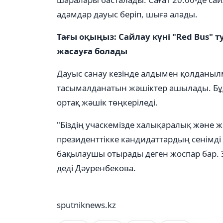
адамдар дауыс беріп, шыға алады.
Тағы оқыңыз: Сайлау күні "Red Bus" т
жасауға болады
Дауыс санау кезінде алдымен қолданылм
тасымалданатын жәшіктер ашылады. Бұд
ортақ жәшік төңкеріледі.
"Біздің учаскемізде халықаралық және ж
президенттікке кандидаттардың сенімді
бақылаушы отырады деген жоспар бар. 
деді Дәуренбекова.
sputniknews.kz