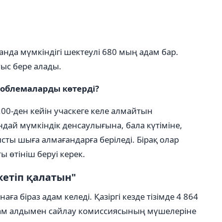
танда мүмкіндігі шектеулі 680 мың адам бар.
ыс бере алады.
роблемаларды көтерді?
.00-ден кейін учаскеге келе алмайтын
дай мүмкіндік денсаулығына, бала күтіміне,
ты шыға алмағандарға беріледі. Бірақ олар
ы өтініш беруі керек.
кетіп қалатын"
ға біраз адам келеді. Қазіргі кезде тізімде 4 864
адам алдымен сайлау комиссиясының мүшелеріне