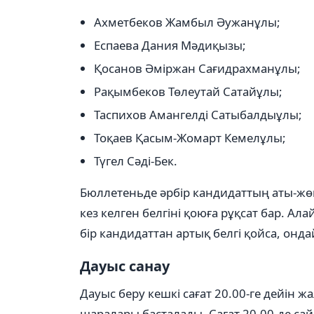
Ахметбеков Жамбыл Әужанұлы;
Еспаева Дания Мәдиқызы;
Қосанов Әміржан Сағидрахманұлы;
Рақымбеков Төлеутай Сатайұлы;
Таспихов Амангелді Сатыбалдыұлы;
Тоқаев Қасым-Жомарт Кемелұлы;
Түгел Сәді-Бек.
Бюллетеньде әрбір кандидаттың аты-жөн
кез келген белгіні қоюға рұқсат бар. 
бір кандидаттан артық белгі қойса, он
Дауыс санау
Дауыс беру кешкі сағат 20.00-ге дейін ж
шаралары басталады. Сағат 20.00-де сайл