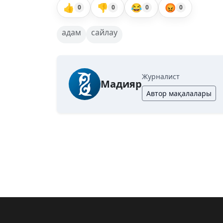
👍
👎
😂
😡
0
0
0
0
адам
сайлау
Журналист
Мадияр
Автор мақалалары