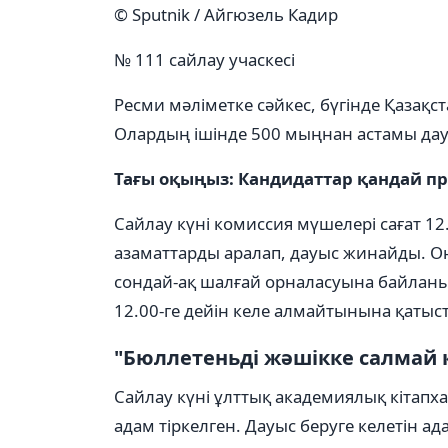
© Sputnik / Айгюзель Кадир
№ 111 сайлау учаскесі
Ресми мәліметке сәйкес, бүгінде Қазақс
Олардың ішінде 500 мыңнан астамы дау
Тағы оқыңыз: Кандидаттар қандай п
Сайлау күні комиссия мүшелері сағат 12
азаматтарды аралап, дауыс жинайды. Он
сондай-ақ шалғай орналасуына байланыс
12.00-ге дейін келе алмайтынына қатыст
"Бюллетеньді жәшікке салмай 
Сайлау күні ұлттық академиялық кітапхана
адам тіркелген. Дауыс беруге келетін 