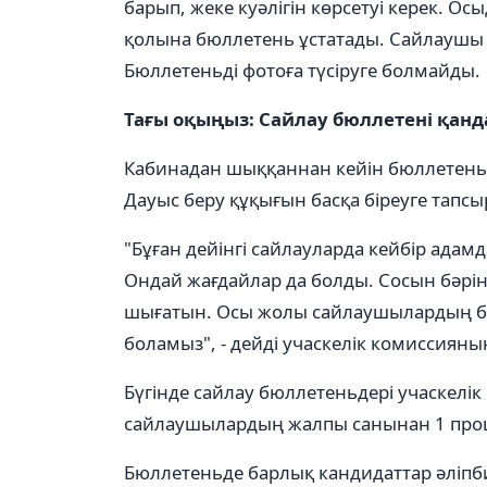
барып, жеке куәлігін көрсетуі керек. Ос
қолына бюллетень ұстатады. Сайлаушы д
Бюллетеньді фотоға түсіруге болмайды.
Тағы оқыңыз: Сайлау бюллетені қанд
Кабинадан шыққаннан кейін бюллетеньд
Дауыс беру құқығын басқа біреуге тапс
"Бұған дейінгі сайлауларда кейбір адам
Ондай жағдайлар да болды. Сосын бәрі
шығатын. Осы жолы сайлаушылардың бю
боламыз", - дейді учаскелік комиссиян
Бүгінде сайлау бюллетеньдері учаскелі
сайлаушылардың жалпы санынан 1 проц
Бюллетеньде барлық кандидаттар әліпби