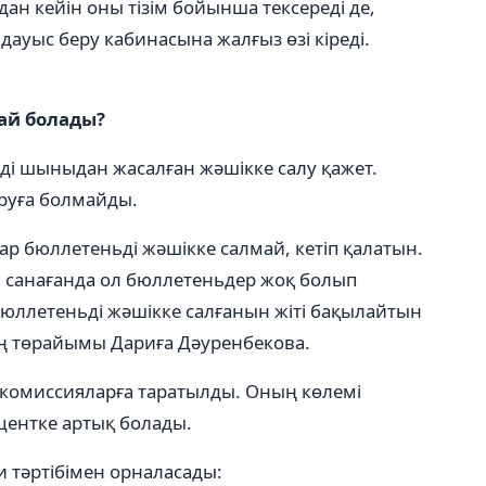
ыдан кейін оны тізім бойынша тексереді де,
ауыс беру кабинасына жалғыз өзі кіреді.
ай болады?
і шыныдан жасалған жәшікке салу қажет.
ыруға болмайды.
дар бюллетеньді жәшікке салмай, кетіп қалатын.
н санағанда ол бюллетеньдер жоқ болып
ллетеньді жәшікке салғанын жіті бақылайтын
ың төрайымы Дариға Дәуренбекова.
к комиссияларға таратылды. Оның көлемі
ентке артық болады.
 тәртібімен орналасады: