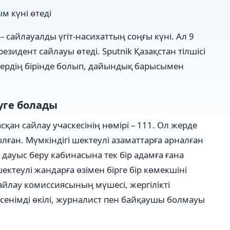
м күні өтеді
 – сайлауалды үгіт-насихаттың соңғы күні. Ал 9
езидент сайлауы өтеді. Sputnik Қазақстан тілшісі
лердің бірінде болып, дайындық барысымен
уге болады
қан сайлау учаскесінің нөмірі – 111. Ол жерде
лған. Мүмкіндігі шектеулі азаматтарға арналған
дауыс беру кабинасына тек бір адамға ғана
 шектеулі жандарға өзімен бірге бір көмекшіні
айлау комиссиясының мүшесі, жергілікті
сенімді өкілі, журналист пен байқаушы болмауы