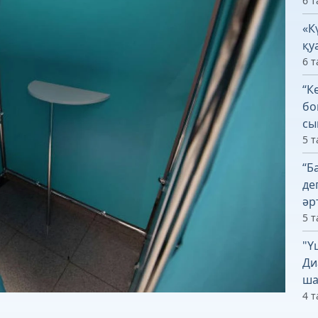
6 т
«К
қу
6 т
“К
бо
сы
5 т
“Б
де
әр
5 т
"Ү
Ди
ша
4 т