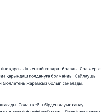
іне қарсы кішкентай квадрат болады. Сол жерге
Алайда қарындаш қолдануға болмайды. Сайлаушы
дай бюллетень жарамсыз болып саналады.
алғасады. Содан кейін бірден дауыс санау
ау учаскесінің есігі жабылады. Бірақ іште қалған