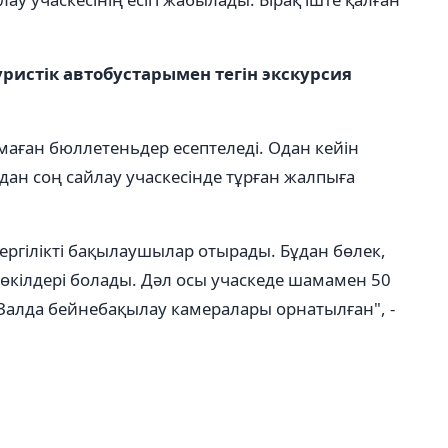
уристік автобустарымен тегін экскурсия
аған бюллетеньдер есептеледі. Одан кейін
ан соң сайлау учаскесінде тұрған жалпыға
ергілікті бақылаушылар отырады. Бұдан бөлек,
 өкілдері болады. Дәл осы учаскеде шамамен 50
Залда бейнебақылау камералары орнатылған", -