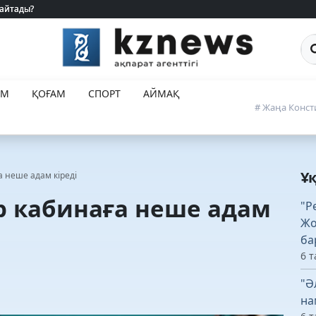
 айтады?
 айтады?
Са
ЕМ
ҚОҒАМ
СПОРТ
АЙМАҚ
# Жаңа Конст
Ұ
ға неше адам кіреді
ір кабинаға неше адам
"Р
Жо
ба
6 т
"Ә
на