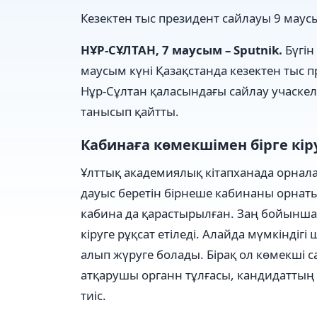
Кезектен тыс президент сайлауы 9 маусы
НҰР-СҰЛТАН, 7 маусым – Sputnik.
Бүгін
маусым күні Қазақстанда кезектен тыс пр
Нұр-Сұлтан қаласындағы сайлау учаске
танысып қайтты.
Кабинаға көмекшімен бірге кір
Ұлттық академиялық кітапханада орналас
дауыс беретін бірнеше кабинаны орнаты
кабина да қарастырылған. Заң бойынша 
кіруге рұқсат етіледі. Алайда мүмкіндігі
алып жүруге болады. Бірақ ол көмекші с
атқарушы органн тұлғасы, кандидаттың 
тиіс.