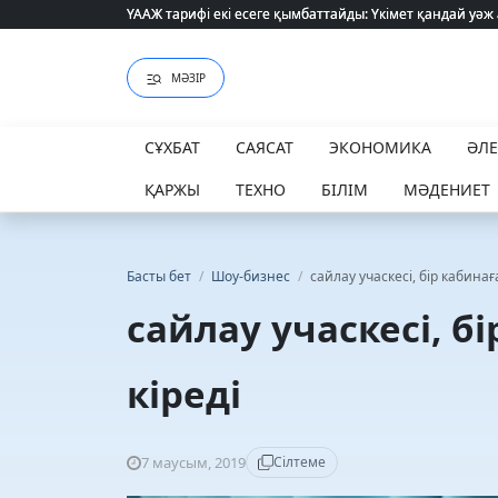
ҮААЖ тарифі екі есеге қымбаттайды: Үкімет қандай уәж
ҮААЖ тарифі екі есеге қымбаттайды: Үкімет қандай уәж
МӘЗІР
СҰХБАТ
САЯСАТ
ЭКОНОМИКА
ӘЛ
ҚАРЖЫ
ТЕХНО
БІЛІМ
МӘДЕНИЕТ
Басты бет
/
Шоу-бизнес
/
сайлау учаскесі, бір кабина
сайлау учаскесі, б
кіреді
7 маусым, 2019
Сілтеме