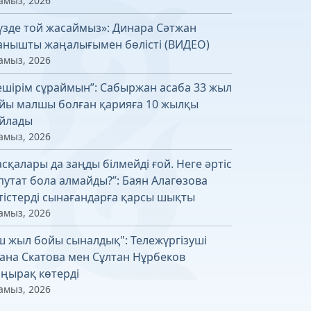
амыз, 2026
үзде той жасаймыз»: Динара Сәтжан
анышты жаңалығымен бөлісті (ВИДЕО)
амыз, 2026
ешірім сұраймын”: Сабыржан асаба 33 жыл
йы малшы болған қарияға 10 жылқы
йлады
амыз, 2026
асқалары да заңды білмейді ғой. Неге әртіс
путат бола алмайды?”: Баян Алагөзова
тістерді сынағандарға қарсы шықты
амыз, 2026
ш жыл бойы сыналдық": Тележүргізуші
ана Скатова мен Сұлтан Нұрбеков
ңырақ көтерді
амыз, 2026