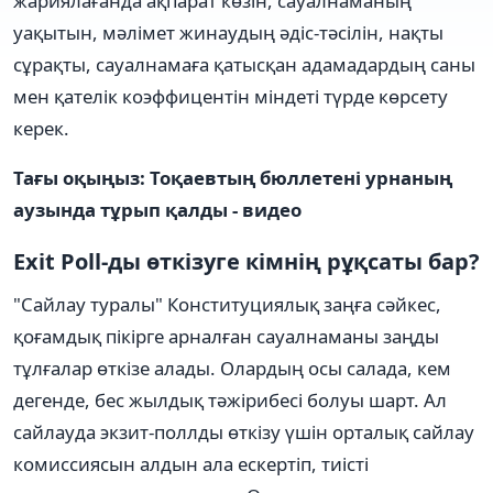
жариялағанда ақпарат көзін, сауалнаманың
уақытын, мәлімет жинаудың әдіс-тәсілін, нақты
сұрақты, сауалнамаға қатысқан адамадардың саны
мен қателік коэффицентін міндеті түрде көрсету
керек.
Тағы оқыңыз: Тоқаевтың бюллетені урнаның
аузында тұрып қалды - видео
Exit Poll-ды өткізуге кімнің рұқсаты бар?
"Сайлау туралы" Конституциялық заңға сәйкес,
қоғамдық пікірге арналған сауалнаманы заңды
тұлғалар өткізе алады. Олардың осы салада, кем
дегенде, бес жылдық тәжірибесі болуы шарт. Ал
сайлауда экзит-поллды өткізу үшін орталық сайлау
комиссиясын алдын ала ескертіп, тиісті