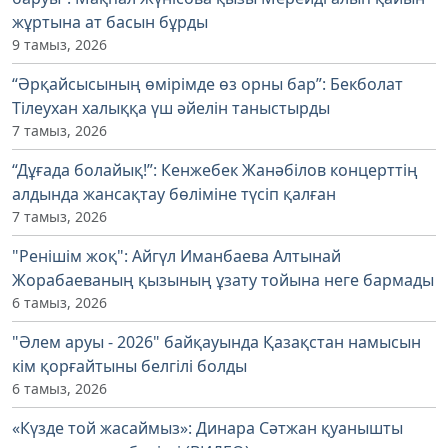
жұртына ат басын бұрды
9 тамыз, 2026
“Әрқайсысының өмірімде өз орны бар”: Бекболат
Тілеухан халыққа үш әйелін таныстырды
7 тамыз, 2026
“Дұғада болайық!”: Кенжебек Жанәбілов концерттің
алдында жансақтау бөліміне түсіп қалған
7 тамыз, 2026
"Ренішім жоқ": Айгүл Иманбаева Алтынай
Жорабаеваның қызының ұзату тойына неге бармады
6 тамыз, 2026
"Әлем аруы - 2026" байқауында Қазақстан намысын
кім қорғайтыны белгілі болды
6 тамыз, 2026
«Күзде той жасаймыз»: Динара Сәтжан қуанышты