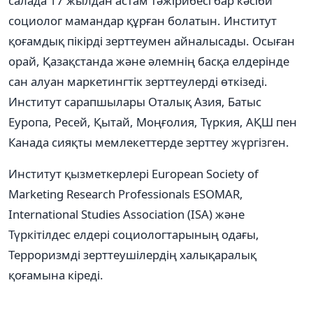
салада 17 жылдан астам тәжірибесі бар кәсіби
социолог мамандар құрған болатын. Институт
қоғамдық пікірді зерттеумен айналысады. Осыған
орай, Қазақстанда және әлемнің басқа елдерінде
сан алуан маркетингтік зерттеулерді өткізеді.
Институт сарапшылары Оталық Азия, Батыс
Еуропа, Ресей, Қытай, Моңғолия, Түркия, АҚШ пен
Канада сияқты мемлекеттерде зерттеу жүргізген.
Институт қызметкерлері European Society of
Marketing Research Professionals ESOMAR,
International Studies Association (ISA) және
Түркітілдес елдері социологтарының одағы,
Терроризмді зерттеушілердің халықаралық
қоғамына кіреді.