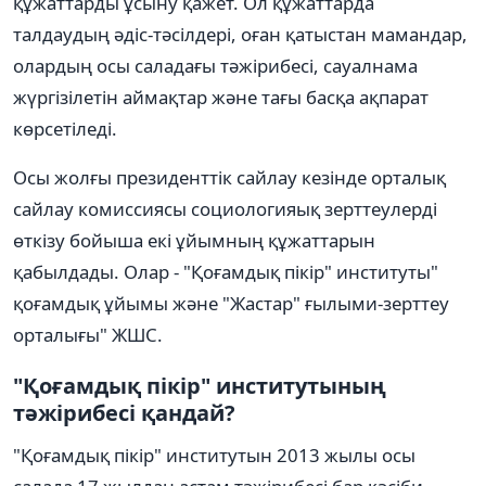
құжаттарды ұсыну қажет. Ол құжаттарда
талдаудың әдіc-тәсілдері, оған қатыстан мамандар,
олардың осы саладағы тәжірибесі, сауалнама
жүргізілетін аймақтар және тағы басқа ақпарат
көрсетіледі.
Осы жолғы президенттік сайлау кезінде орталық
сайлау комиссиясы социологияық зерттеулерді
өткізу бойыша екі ұйымның құжаттарын
қабылдады. Олар - "Қоғамдық пікір" институты"
қоғамдық ұйымы және "Жастар" ғылыми-зерттеу
орталығы" ЖШС.
"Қоғамдық пікір" институтының
тәжірибесі қандай?
"Қоғамдық пікір" институтын 2013 жылы осы