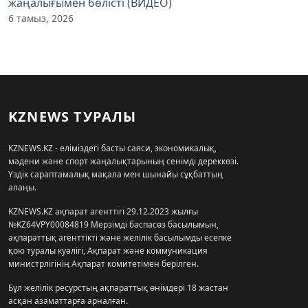
жаңалығымен бөлісті (ВИДЕО)
6 тамыз, 2026
KZNEWS ТУРАЛЫ
KZNEWS.KZ - еліміздегі басты саяси, экономикалық,
мәдени және спорт жаңалықтарының сенімді дереккөзі.
Үздік сараптамалық мақала мен шынайы сұқбаттың
алаңы.
KZNEWS.KZ ақпарат агенттігі 29.12.2023 жылғы
№KZ64VPY00084819 Мерзімді баспасөз басылымын,
ақпараттық агенттікті және желілік басылымды есепке
қою туралы куәлігі, Ақпарат және коммуникация
министрлігінің Ақпарат комитетімен берілген.
Бұл желілік ресурстың ақпараттық өнімдері 18 жастан
асқан азаматтарға арналған.