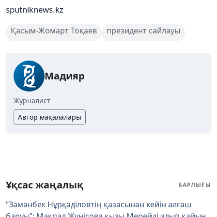
sputniknews.kz
Қасым-Жомарт Тоқаев
президент сайлауы
Мадияр
Журналист
Автор мақалалары
Ұқсас жаңалық
БАРЛЫҒЫ
“Заманбек Нұрқаділовтің қазасынан кейін алғаш
баруы”: Мақпал Жүнісова қызы Мерейді алып қайын