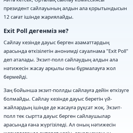
президент сайлауының алдын ала қорытындысын
12 сағат ішінде жариялайды.
Exit Poll дегенміз не?
Сайлау кезінде дауыс берген азаматтардың
арасында өткізілетін анонимді сауалнама "Exit Poll"
деп аталады. Экзит-полл сайлаудың алдын ала
нәтижесін жасау арқылы оны бұрмалауға жол
бермейді.
Заң бойынша экзит-поллды сайлауға дейін өткізуге
болмайды. Сайлау кезінде дауыс беретін үй-
жайлардың ішінде де жасауға рұқсат жоқ. Экзит-
полл тек сыртта дауыс берген сайлаушылар
арасында ғана жүргізіледі. Ал оның нәтижесін