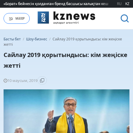
«Борат» бейнесін қолданған бренд басшысы халықтан кешірім сұрады
«Борат» бейнесін қолданған бренд басшысы халықтан кешірім сұрады
RU
KZ
МӘЗІР
Басты бет
/
Шоу-бизнес
/
Сайлау 2019 қорытындысы: кім жеңіске
жетті
Сайлау 2019 қорытындысы: кім жеңіске
жетті
10 маусым, 2019