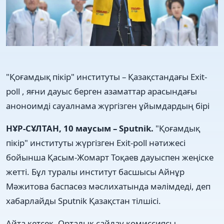
"Қоғамдық пікір" институты – Қазақстандағы Exit-
poll , яғни дауыс берген азаматтар арасындағы
аноноимді сауалнама жүргізген ұйымдардың бірі
НҰР-СҰЛТАН, 10 маусым – Sputnik.
"Қоғамдық
пікір" институты жүргізген Exit-poll нәтижесі
бойынша Қасым-Жомарт Тоқаев дауыспен жеңіске
жетті. Бұл туралы институт басшысы Айнұр
Мәжитова баспасөз мәслихатында мәлімдеді, деп
хабарлайды Sputnik Қазақстан тілшісі.
Айта кетсек, Орталық сайлау комиссиясы