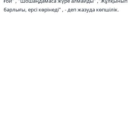
ғой" , "Шошаңдамаса жүре алмайды" ,"Жұлқынып
барлығы, ерсі көрінеді" , - деп жазуда көпшілік.