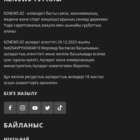
KZNEWS.KZ - еліміздегі басты саяси, экономикалық,
мәдени және спорт жаңалықтарының сенімді дереккөзі.
Үздік сараптамалық мақала мен шынайы сұқбаттың
алаңы.
KZNEWS.KZ ақпарат агенттігі 29.12.2023 жылғы
№KZ64VPY00084819 Мерзімді баспасөз басылымын,
ақпараттық агенттікті және желілік басылымды есепке
қою туралы куәлігі, Ақпарат және коммуникация
министрлігінің Ақпарат комитетімен берілген.
Бұл желілік ресурстың ақпараттық өнімдері 18 жастан
асқан азаматтарға арналған.
БІЗГЕ ЖАЗЫЛУ
БАЙЛАНЫС
МЕКЕН-ЖАЙ