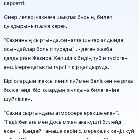
көрсетті.
Өнер иелері сахнаға шықпас бұрын, билеп
қыздырынып алса керек.
"Саxнаның сыртында,финалға шығар алдында
осындайлар болып тұрады" , - деген жазба
қалдырған Жазира. Көпшілік бидің түбін түсірген
әншілерге қатысты түрлі пікір қалдыруда.
Бірі олардың жақсы көңіл күймен бөліскеніне риза
болса, енді бірі олардың жұлқына билегеніне
шүйліккен.
"Сахна сыртындағы атмосфера ерекше екен",
"Ғаділбек аға мен Досымжан аға күшті билейді
екен" ,"Қандай тамаша көрініс, мерекелік көңіл күй