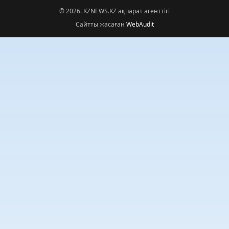
© 2026. KZNEWS.KZ ақпарат агенттігі
Сайтты жасаған
WebAudit