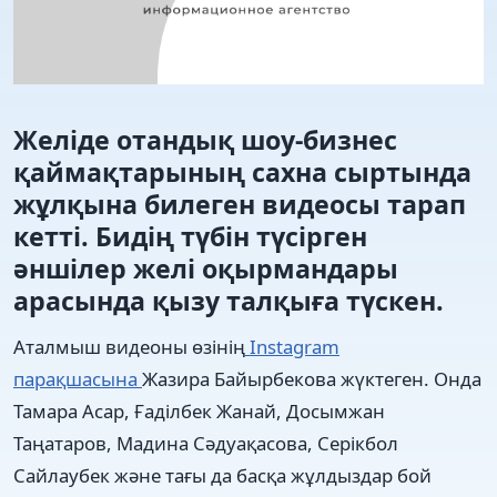
Желіде отандық шоу-бизнес
қаймақтарының сахна сыртында
жұлқына билеген видеосы тарап
кетті. Бидің түбін түсірген
әншілер желі оқырмандары
арасында қызу талқыға түскен.
Аталмыш видеоны өзінің
Instagram
парақшасына
Жазира Байырбекова жүктеген. Онда
Тамара Асар, Ғаділбек Жанай, Досымжан
Таңатаров, Мадина Сәдуақасова, Серікбол
Сайлаубек және тағы да басқа жұлдыздар бой