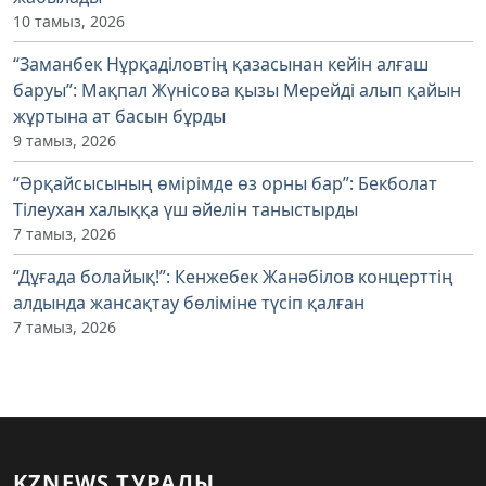
10 тамыз, 2026
“Заманбек Нұрқаділовтің қазасынан кейін алғаш
баруы”: Мақпал Жүнісова қызы Мерейді алып қайын
жұртына ат басын бұрды
9 тамыз, 2026
“Әрқайсысының өмірімде өз орны бар”: Бекболат
Тілеухан халыққа үш әйелін таныстырды
7 тамыз, 2026
“Дұғада болайық!”: Кенжебек Жанәбілов концерттің
алдында жансақтау бөліміне түсіп қалған
7 тамыз, 2026
KZNEWS ТУРАЛЫ