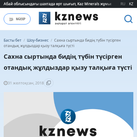
Абай облысындағы шахтада өрт шығып, Kaz Minerals жұмысшылары эва
Абай облысындағы шахтада өрт шығып, Kaz Minerals жұмысшылары эва
RU
KZ
МӘЗІР
Басты бет
/
Шоу-бизнес
/
Сахна сыртында бидің түбін түсірген
отандық жұлдыздар қызу талқыға түсті
Сахна сыртында бидің түбін түсірген
отандық жұлдыздар қызу талқыға түсті
31 желтоқсан, 2018