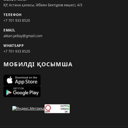
ҚР, Астана қаласы, Әбікен Бектұров көшесі, 4/3
ТЕЛЕФОН
+7 701 933 8520
EMAIL
aktan.yeltay@gmail.com
WHATSAPP
+7 701 933 8520
МОБИЛДІ ҚОСЫМША