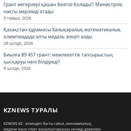
Грант иегерлері қашан белгілі болады?: Министрлік
нақты мерзімді атады
5 тамыз, 2026
Қазақстан құрамасы Халықаралық математикалық
олимпиадада алты медаль жеңіп алды
28 шілде, 2026
Биылға 89 457 грант: мемлекеттік тапсырыстың
қысқаруы нені білдіреді?
9 шілде, 2026
KZNEWS ТУРАЛЫ
KZNEWS.KZ - еліміздегі басты саяси, экономикалық,
мәдени және спорт жаңалықтарының сенімді дереккөзі.