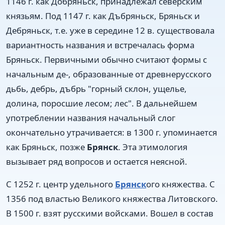
1146 г. как Добряньск, принадлежал северским
князьям. Под 1147 г. как Дъбряньск, Бряньск и
Дебряньск, т.е. уже в середине 12 в. существовала
вариантность названия и встречалась форма
Бряньск. Первичными обычно считают формы с
начальным де-, образованные от древнерусского
дьбь, дебрь, дъбрь "горный склон, ущелье,
долина, поросшие лесом; лес". В дальнейшем
употреблении названия начальный слог
окончательно утрачивается: в 1300 г. упоминается
как Бряньск, позже
Брянск
. Эта этимология
вызывает ряд вопросов и остается неясной.
С 1252 г. центр удельного
Брянск
ого княжества. С
1356 под властью Великого княжества Литовского.
В 1500 г. взят русскими войсками. Вошел в состав