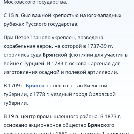
Московского государства.
С 15 в. был важной крепостью на юго-западных
рубежах Русского государства.
При Петре I заново укреплен, возведена
корабельная верфь, на которой в 1737-39 гг.
строились суда
Брянск
ой флотилии для участия в
войне с Турцией. В 1783 г. основан арсенал для
изготовления осадной и полевой артиллерии.
В 1709 г.
Брянск
вошел в состав Киевской
губернии, с 1778 г. уездный город Орловской
губернии.
В 19 в. центр промышленного района. В 1873 г.
основано акционерное общество
Брянск
ого
рельсопрокатного (в 1880-х гг. занимал 1-е место в