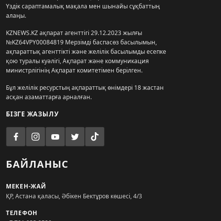
Үздік сараптамалық мақала мен шынайы сұқбаттың
алаңы.
KZNEWS.KZ ақпарат агенттігі 29.12.2023 жылғы
№KZ64VPY00084819 Мерзімді баспасөз басылымын,
ақпараттық агенттікті және желілік басылымды есепке
қою туралы куәлігі, Ақпарат және коммуникация
министрлігінің Ақпарат комитетімен берілген.
Бұл желілік ресурстың ақпараттық өнімдері 18 жастан
асқан азаматтарға арналған.
БІЗГЕ ЖАЗЫЛУ
БАЙЛАНЫС
МЕКЕН-ЖАЙ
ҚР, Астана қаласы, Әбікен Бектұров көшесі, 4/3
ТЕЛЕФОН