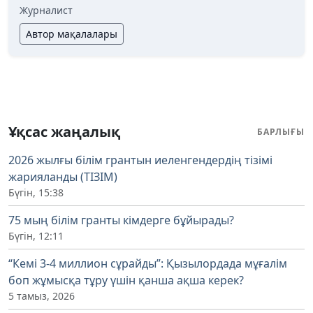
Журналист
Автор мақалалары
Ұқсас жаңалық
БАРЛЫҒЫ
2026 жылғы білім грантын иеленгендердің тізімі
жарияланды (ТІЗІМ)
Бүгін, 15:38
75 мың білім гранты кімдерге бұйырады?
Бүгін, 12:11
“Кемі 3-4 миллион сұрайды”: Қызылордада мұғалім
боп жұмысқа тұру үшін қанша ақша керек?
5 тамыз, 2026