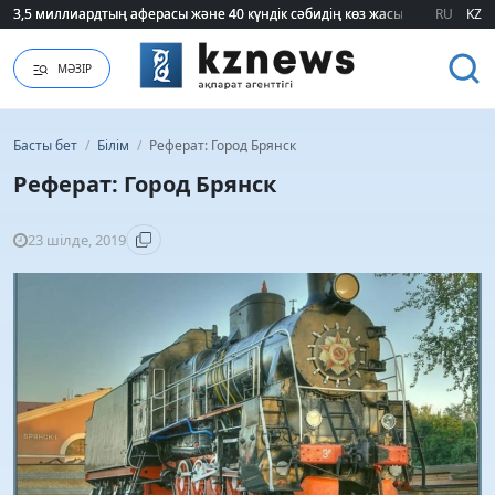
3,5 миллиардтың аферасы және 40 күндік сәбидің көз жасы: Медицинад
3,5 миллиардтың аферасы және 40 күндік сәбидің көз жасы: Медицинад
RU
KZ
МӘЗІР
Басты бет
/
Білім
/
Реферат: Город Брянск
Реферат: Город Брянск
23 шілде, 2019