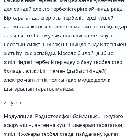
дәл сондай электр тербелістеріне айналдырады.
Бір қарағанда, егер осы тербелістерді күшейтіп,
антеннаға жеткізсе, электромагниттік толқындар
арқылы сөз бен музыканы алысқа жеткізуге
болатын сияқты. Бірақ шынында ондай тәсілмен
жеткізу іске аспайды. Мәселе былай: дыбыс
жиілігіндегі тербелістер едәуір баяу тербелістер
болады, ал жиілігі төмен (дыбыстікіндей)
электромагниттік толқындар мүлде дерлік
шығарылып таратылмайды.
2-сурет
Модуляция. Радиотелефон байланысын жүзеге
асыру үшін, антенна күшті шығарып тарататын,
жиілігі жоғары тербелістерді пайдалану қажет.