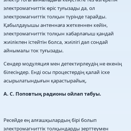
электромагниттік өріс туғызады да, ол
электромагниттік толқын түрінде тарайды.
Қабылдауышы антеннаға жеткеннен кейін,
электромагниттік толқын хабарлағыш қандай
жиілікпен істейтін болса, жиілігі дәл сондай
айнымалы ток туғызады.
Сендер модуляция мен детектирлеудің не екенің
білесіңдер. Енді осы процестердің қалай іске
асырылатындығын қарастырайық.
А. С. Поповтың радионы ойлап табуы.
Ресейде ең алғашқылардың бірі болып
электромагниттік толқындарды зерттеумен