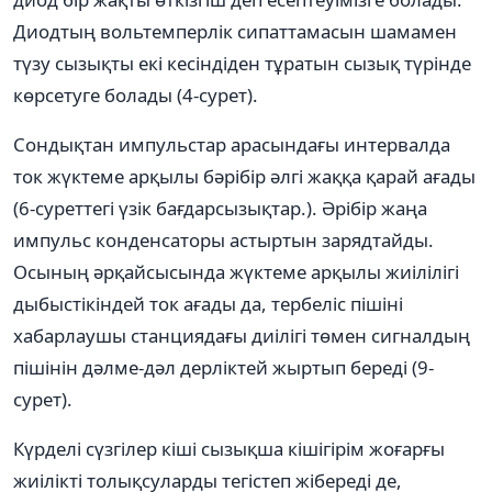
Диодтың вольтемперлік сипаттамасын шамамен
түзу сызықты екі кесіндіден тұратын сызық түрінде
көрсетуге болады (4-сурет).
Сондықтан импульстар арасындағы интервалда
ток жүктеме арқылы бәрібір әлгі жаққа қарай ағады
(6-суреттегі үзік бағдарсызықтар.). Әрібір жаңа
импульс конденсаторы астыртын зарядтайды.
Осының әрқайсысында жүктеме арқылы жиілілігі
дыбыстікіндей ток ағады да, тербеліс пішіні
хабарлаушы станциядағы диілігі төмен сигналдың
пішінін дәлме-дәл дерліктей жыртып береді (9-
сурет).
Күрделі сүзгілер кіші сызықша кішігірім жоғарғы
жиілікті толықсуларды тегістеп жібереді де,