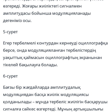
өзгереді. Жоғары жиіліктегі сигналмен
амплитудасы бойынша модуляцияланады
дегеніміз осы.
5-сурет
Егер тербелмелі контурдан кернеуді оциллографқа
берсе, онда модуляцияланған тербелістердің
уақыттық қаймасын оциллографтың экранынан
тікелей бақылауға болады.
6-сурет
Бағзы бір жағдайларда амплитудалық
модуляциядан басқа жиілік модуляциясы
қолданылады – мұнда тербеліс жиілігін басқарушы
сигналға сәйкес өзгертеді. Мұның артықшылығы