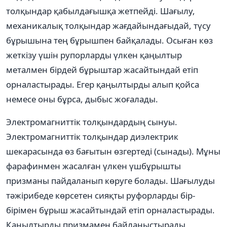
толқындар қабылдағышқа жетпейді. Шағылу,
механикалық толқындар жағдайындағыдай, түсу
бұрышына тең бұрышпен байқалады. Осыған көз
жеткізу үшін рупорларды үлкен қаңылтыр
металмен бірдей бұрыштар жасайтындай етіп
орналастырады. Егер қаңылтырды алып қойса
немесе оны бұрса, дыбыс жоғалады.
Электромагниттік толқындардың сынуы.
Электромагниттік толқындар диэлектрик
шекарасында өз бағытын өзгертеді (сынады). Мұны
фарафинмен жасалған үлкен үшбұрышты
призманы пайдаланып көруге болады. Шағылуды
тәжірибеде көрсетен сияқты руфорларды бір-
бірімен бұрыш жасайтындай етіп орналастырады.
Қаңылтырды призмамен байланыстырады