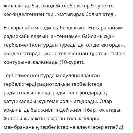
жиілілігі дыбыстікіндей тербелістер 9-суретте
кескінделгеннен гөрі, жатығырақ болып өтеді.
Ең қарапайым радиоқабылдағыш. Ең қарапайым
радиоқабылдағыш антеннамен байланысқан
тербелмелі контурдан тұрады да, ол детектордан,
конденсатордан және телефоннан тұратын тізбек
контурына жалғанады (10-сурет).
Тербелмелі контурда модуляцияланған
тербелістерді радиотолқын тербелістерді
радиотолқын қоздырады. Телефондардың
катушкалары жүктеме ролін атқарады. Олар
арқылы дыбыс жиілігіндей жиілігі бар ток ағады.
Жоғары жиіліктің аздаған толықсулары
мембрананың тербелістеріне елеулі әсер етпейді