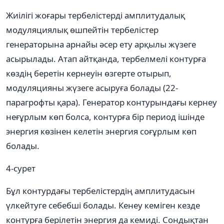
Жиілігі жоғары тербелістерді амплитудалық
модуляциялық өшпейтін тербелістер
генераторына арнайы әсер ету арқылы жүзеге
асырылады. Атап айтқанда, тербелмелі контурға
көздің беретін кернеуін өзгерте отырып,
модуляцияны жүзеге асыруға болады (22-
парагрофты қара). Генератор контурындағы кернеу
неғұрлым көп болса, контурға бір период ішінде
энергия көзінен келетін энергия соғұрлым көп
болады.
4-сурет
Бұл контурдағы тербелістердің амплитудасын
үлкейтуге себебші болады. Кенеу кеміген кезде
контурға берілетін энергия да кемиді. Сондықтан