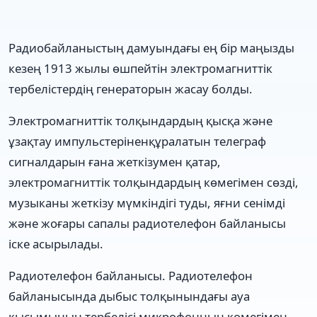
Радиобайланыстың дамуындағы ең бір маңызды
кезең 1913 жылы өшпейтін электромагниттік
тербелістердің генераторын жасау болды.
Электромагниттік толқындардың қысқа және
ұзақтау импульстеріненқұралатын телеграф
сигналдарын ғана жеткізумен қатар,
электромагниттік толқындардың көмегімен сөзді,
музыканы жеткізу мүмкіндігі туды, яғни сенімді
және жоғары сапалы радиотелефон байланысы
іске асырылады.
Радиотелефон байланысы. Радиотелефон
байланысында дыбыс толқынындағы ауа
қысымының тербелісі микрофонның көмегімен