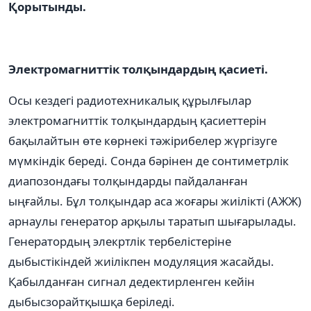
Қорытынды.
Электромагниттік толқындардың қасиеті.
Осы кездегі радиотехникалық құрылғылар
электромагниттік толқындардың қасиеттерін
бақылайтын өте көрнекі тәжірибелер жүргізуге
мүмкіндік береді. Сонда бәрінен де сонтиметрлік
диапозондағы толқындарды пайдаланған
ыңғайлы. Бұл толқындар аса жоғары жиілікті (АЖЖ)
арнаулы генератор арқылы таратып шығарылады.
Генератордың элекртлік тербелістеріне
дыбыстікіндей жиілікпен модуляция жасайды.
Қабылданған сигнал дедектирленген кейін
дыбысзорайтқышқа беріледі.