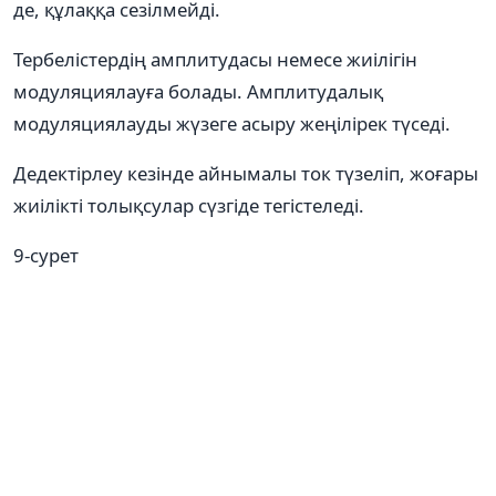
де, құлаққа сезілмейді.
Тербелістердің амплитудасы немесе жиілігін
модуляциялауға болады. Амплитудалық
модуляциялауды жүзеге асыру жеңілірек түседі.
Дедектірлеу кезінде айнымалы ток түзеліп, жоғары
жиілікті толықсулар сүзгіде тегістеледі.
9-сурет