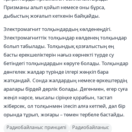
Призманы алып қойып немесе оны бұрса,
дыбыстың жоғалып кеткенін байқайды.
Электромагнит толқындардың көлденеңдігі.
Электромагниттік толқындар көлденең толқындар
болып табылады. Толқындық қозғалыстың ең
басты ерекшеліктерін нағыз көрнекті түрде су
бетіндегі толқындардын көруге болады. Толқындар
дөнгелек жалдар түрінде ілгері жөңкіп бара
жатқандай. Сонда жалдардың немесе өркештердің
аралары бірдей дерлік болады. Дегенмен, егер суға
жеңіл нәрсе, мысалы сіріңке қорабын, тастап
жіберсек, ол толқынмен ілесіп алға кетпей, дәл бір
орында тұрып, жоғары – төмен тербеле бастайды.
Радиобайланыс принципі
Радиобайланыс