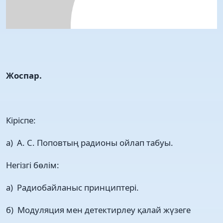
Жоспар.
Кіріспе:
а) А. С. Поповтың радионы ойлап табуы.
Негізгі бөлім:
а) Радиобайланыс принциптері.
б) Модуляция мен детектирлеу қалай жүзеге