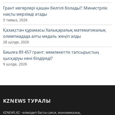
Грант иегерлері қашан белгілі болады?: Министрлік
нақты мерзімді атады
5 тамыз, 2026
Қазақстан құрамасы Халықаралық математикалық
олимпиадада алты медаль жеңіп алды
28 шілде, 2026
Биылға 89 457 грант: мемлекеттік тапсырыстың
қысқаруы нені білдіреді?
9 шілде, 2026
KZNEWS ТУРАЛЫ
KZNEWS.KZ - еліміздегі басты саяси, экономикалық,