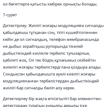
ол бөгеттерге қатысты көбірек орнықты болады.
7-сурет
Дитектірлеу. Жиілігі жоғары модуляцияға сигналды
қабылдағыш тұтқанан соң, тіпті күшейтілгеннен
кейін де ол сигналдың, телефон мембранасында
не дыбыс зорайтқыш рупорында тікелей
дыбыстікіндей киілікпе тербеліс туғызарлық
қабілеті жоқ. Ол тек біздің құлағымыз сезбейтін
жиіелігі жоғары тербелістерді ғана қоздыра алады.
Сондықтан қабылдағышта әуелі киелігі жоғары
модуляцияланған тербелістерден дыбыстікіндей
жиілігі бар сигналды бөліп алу керек.
Детектирлеу бір жақта өткізгіштігі бар элементтен-
детектордан тұратын құрылғы арқылы іске