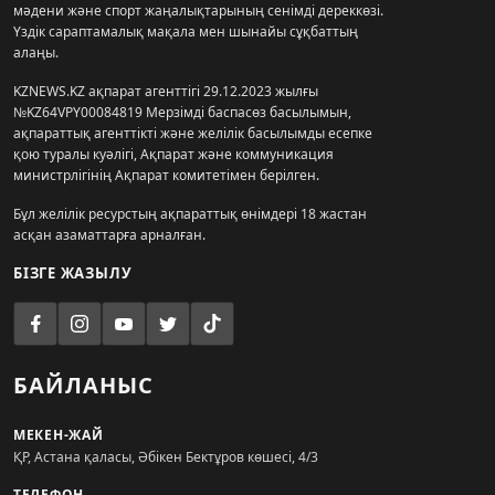
мәдени және спорт жаңалықтарының сенімді дереккөзі.
Үздік сараптамалық мақала мен шынайы сұқбаттың
алаңы.
KZNEWS.KZ ақпарат агенттігі 29.12.2023 жылғы
№KZ64VPY00084819 Мерзімді баспасөз басылымын,
ақпараттық агенттікті және желілік басылымды есепке
қою туралы куәлігі, Ақпарат және коммуникация
министрлігінің Ақпарат комитетімен берілген.
Бұл желілік ресурстың ақпараттық өнімдері 18 жастан
асқан азаматтарға арналған.
БІЗГЕ ЖАЗЫЛУ
БАЙЛАНЫС
МЕКЕН-ЖАЙ
ҚР, Астана қаласы, Әбікен Бектұров көшесі, 4/3
ТЕЛЕФОН