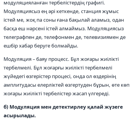
модуляцияланған тербелістердің графигі.
Модуляциясыз ең әрі кеткенде, станция жұмыс
істей ме, жоқ па соны ғана бақылай аламыз, одан
басқа еш нәрсені істей алмаймыз. Модуляциясыз
телеграфпен де, телефонмен де, телевизиямен де
ешбір хабар беруге болмайды.
Модуляция – баяу процесс. Бұл жоғары жиілікті
тербелмелі. Бұл жоғарғы жиілікті тербелмелі
жүйедегі өзгерістер процесі, онда ол өздерінің
амплитудасы елерліктей өзгертуден бұрын, өте көп
жоғары жиілікті тербелістер жасап үлгереді.
б) Модуляция мен детектирлеу қалай жүзеге
асырылады.