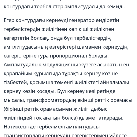
контурдағы тербелістер амплитудасы да кемиді.
Егер контурдағы кернеуді генератор өндіретін
тербелістердің жиілігінен көп кіші жиілікпен
өзгертетін болсақ, онда бұл тербелістердің
амплитудасының өзгерістері шамамен кернеудің
өзгерістеріне тура пропорционал болады.
Амплитудалық модуляцияны жүзеге асыратын ең
қарапайым құрылғыда тұрақты кернеу көзіне
тізбектей, қосымша төменгі жиіліктегі айналмалы
кернеу көзін қосады. Бұл кернеу көзі ретінде
мысалы, трансформатордың екінші реттік орамасы
(бірінші реттік орамасымен жиілігі дыбыс
жиілігіндей ток ағатын болса) қызмет атқарады.
Нәтижесінде тербелмелі амплитудасы
транзистордағы кернеудің өзгерістерімен үйлесе