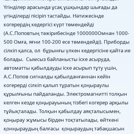
Үгінділер арасында ұсақ ұшқындар шығады да
үгінділерді пісіріп тастайды. Нәтижесінде
когерердің кедергісі күрт төмендейді
(А.С.Поповтың тәжірибесінде 1000000Омнан 1000-
500 Омға, яғни 100-200 есе төмендейді). Приборды
сілкіп қалса, ол бұрынғы үлкен кедергісіне қайта ие
болады. Сымсыз байланысты іске асыруда,
автоматты қабылдауды іске асырып тұту үшін,
А.С.Попов сигналды қабылданғаннан кейін
когерерді сілкіп қалып тұратын қоңыраулы
құрылғыны пайдаланды. Электромагнитті толқын
келген кезде қоңырауының тізбегі когерер арқылы
тұйықталады. Толқын қабылдау аяқталысымен,
қоңырау жұмысы бірден тоқтатылады, өйткені
қонңыраудың балғасы қоңыраудың табақшасын