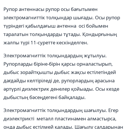
Рупор антеннасы рупор осы бағытымен
электромагниттік толқындар шығады. Осы рупор
түріндегі қабылдағыш антенна осі бойымен
таралатын толқындарды тұтады. Қондырғының
жалпы түрі 11-суретте кескінделген.
Электромагниттік толқындардың жұтылуы.
Рупорларды біріне-бірін қарсы орналастырып,
дыбыс зорайтқышты дыбыс жақсы естілетіндей
дағдайды келтіріледі де, рупорлардың арасына
әртүрлі диэлектрик денелер қойыады. Осы кезде
дыбыстың бәсеңдегені байқалады.
Электромагниттік толқындардың шағылуы. Егер
диэлектрикті металл пластинамен алмастырса,
онда дыбыс естілмей қалады. Шағылу салдарынан