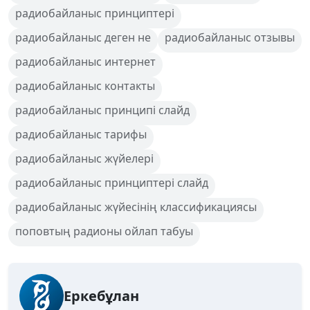
радиобайланыс принциптері
радиобайланыс деген не
радиобайланыс отзывы
радиобайланыс интернет
радиобайланыс контакты
радиобайланыс принципі слайд
радиобайланыс тарифы
радиобайланыс жүйелері
радиобайланыс принциптері слайд
радиобайланыс жүйесінің классификациясы
поповтың радионы ойлап табуы
Еркебұлан