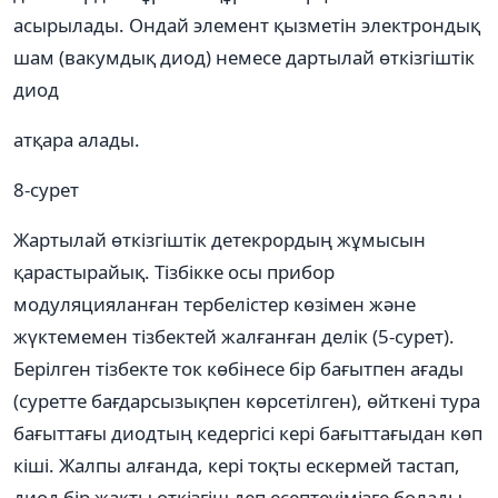
асырылады. Ондай элемент қызметін электрондық
шам (вакумдық диод) немесе дартылай өткізгіштік
диод
атқара алады.
8-сурет
Жартылай өткізгіштік детекрордың жұмысын
қарастырайық. Тізбікке осы прибор
модуляцияланған тербелістер көзімен және
жүктемемен тізбектей жалғанған делік (5-сурет).
Берілген тізбекте ток көбінесе бір бағытпен ағады
(суретте бағдарсызықпен көрсетілген), өйткені тура
бағыттағы диодтың кедергісі кері бағыттағыдан көп
кіші. Жалпы алғанда, кері тоқты ескермей тастап,
диод бір жақты өткізгіш деп есептеуімізге болады.