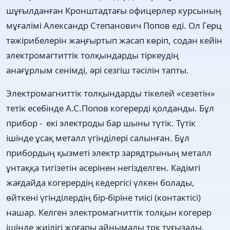
шұғылданған Кронштадтағы офицерлер курсының
мұғалімі Александр Степанович Попов еді. Ол Герц
тәжірибелерін жаңғыртып жасап көріп, содан кейін
электромагтиттік толқындарды тіркеудің
анағұрлым сенімді, әрі сезгіш тәсілін тапты.
Электромагниттік толқындарды тікелей «сезетін»
тетік есебінде А.С.Попов когерерді қолданды. Бұл
прибор - екі электроды бар шыны түтік. Түтік
ішінде ұсақ металл үгінділері салынған. Бұл
прибордың қызметі электр зарядтрының металл
ұнтаққа тигізетін әсерінен негізделген. Кәдімгі
жағдайда когерердің кедергісі үлкен болады,
өйткені үгінділердің бір-біріне тиісі (контактісі)
нашар. Келген электромагниттік толқын когерер
ішінде жиілігі жоғары айнымалы ток туғызады.