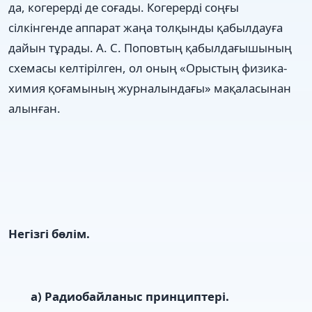
да, когерерді де соғады. Когерерді соңғы
сілкінгенде аппарат жаңа толқынды қабылдауға
дайын тұрады. А. С. Поповтың қабылдағышының
схемасы келтірілген, ол оның «Орыстың физика-
химия қоғамының журналындағы» мақаласынан
алынған.
Негізгі бөлім.
а) Радиобайланыс принциптері.