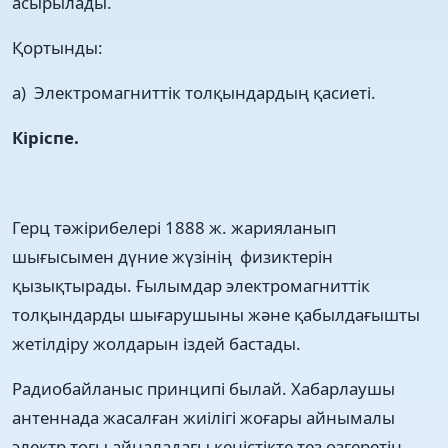
асырылады.
Қортынды:
а) Электромагниттік толқындардың қасиеті.
Кіріспе.
Герц тәжірибелері 1888 ж. жарияланып
шығысымен дүние жүзінің физиктерін
қызықтырады. Ғылымдар электромагниттік
толқындарды шығарушыны және қабылдағышты
жетілдіру жолдарын іздей бастады.
Радиобайланыс принципі былай. Хабарлаушы
антеннада жасалған жиілігі жоғары айнымалы
электр тогы айналадағы кеңістікте тез өзгеретін