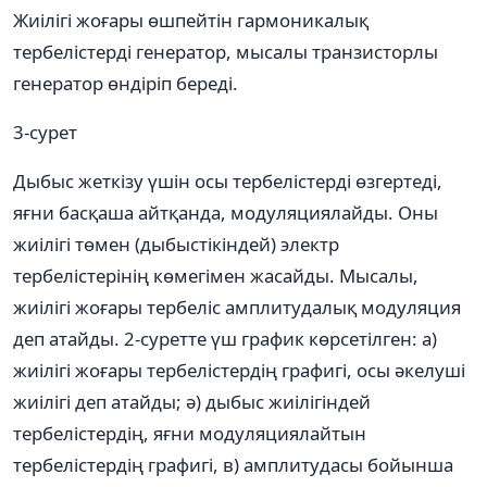
Жиілігі жоғары өшпейтін гармоникалық
тербелістерді генератор, мысалы транзисторлы
генератор өндіріп береді.
3-сурет
Дыбыс жеткізу үшін осы тербелістерді өзгертеді,
яғни басқаша айтқанда, модуляциялайды. Оны
жиілігі төмен (дыбыстікіндей) электр
тербелістерінің көмегімен жасайды. Мысалы,
жиілігі жоғары тербеліс амплитудалық модуляция
деп атайды. 2-суретте үш график көрсетілген: а)
жиілігі жоғары тербелістердің графигі, осы әкелуші
жиілігі деп атайды; ә) дыбыс жиілігіндей
тербелістердің, яғни модуляциялайтын
тербелістердің графигі, в) амплитудасы бойынша