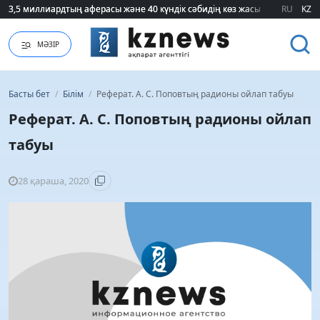
RU
KZ
75 мың білім гранты кімдерге бұйырады?
МӘЗІР
Басты бет
/
Білім
/
Реферат. А. С. Поповтың радионы ойлап табуы
Реферат. А. С. Поповтың радионы ойлап
табуы
28 қараша, 2020