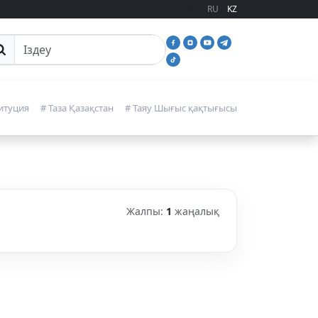
RU
KZ
йттан іздеу
итуция
# Таза Қазақстан
# Таяу Шығыс қақтығысы
Жалпы:
1
жаңалық