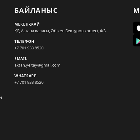
БАЙЛАНЫС
М
МЕКЕН-ЖАЙ
ҚР, Астана қаласы, Әбікен Бектұров көшесі, 4/3
ТЕЛЕФОН
+7 701 933 8520
EMAIL
aktan.yeltay@gmail.com
WHATSAPP
+7 701 933 8520
н