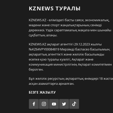
KZNEWS ТУРАЛЫ
KZNEWS.KZ - еліміздегі басты саяси, экономикалық,
мәдени және спорт жаңалықтарының сенімді
дереккөзі. Үздік сараптамалық мақала мен шынайы
сұқбаттың алаңы.
KZNEWS.KZ ақпарат агенттігі 29.12.2023 жылғы
№KZ64VPY00084819 Мерзімді баспасөз басылымын,
ақпараттық агенттікті және желілік басылымды
есепке қою туралы куәлігі, Ақпарат және
коммуникация министрлігінің Ақпарат комитетімен
берілген.
Бұл желілік ресурстың ақпараттық өнімдері 18 жаста
асқан азаматтарға арналған.
БІЗГЕ ЖАЗЫЛУ