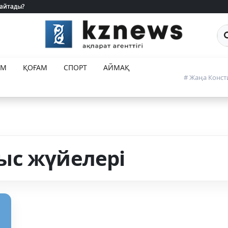
 айтады?
 айтады?
Са
ЕМ
ҚОҒАМ
СПОРТ
АЙМАҚ
# Жаңа Конст
ыс жүйелері