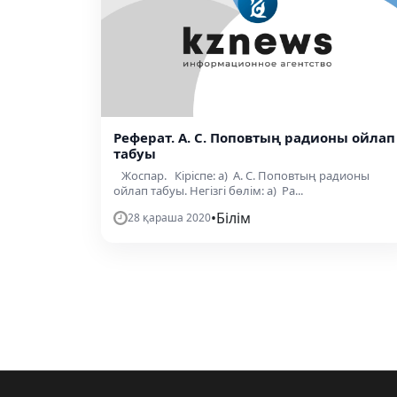
Реферат. А. С. Поповтың радионы ойлап
табуы
Жоспар. Кіріспе: а) А. С. Поповтың радионы
ойлап табуы. Негізгі бөлім: а) Ра...
•
Білім
28 қараша 2020