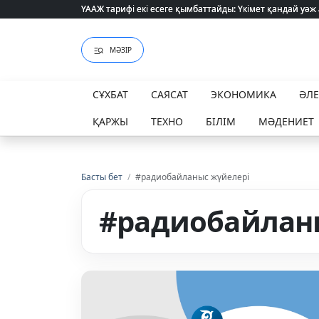
ҮААЖ тарифі екі есеге қымбаттайды: Үкімет қандай уәж
ҮААЖ тарифі екі есеге қымбаттайды: Үкімет қандай уәж
МӘЗІР
СҰХБАТ
САЯСАТ
ЭКОНОМИКА
ӘЛ
ҚАРЖЫ
ТЕХНО
БІЛІМ
МӘДЕНИЕТ
Басты бет
/
#радиобайланыс жүйелері
#радиобайлан