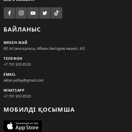
БАЙЛАНЫС
МЕКЕН-ЖАЙ
ҚР, Астана қаласы, Әбікен Бектұров көшесі, 4/3
ТЕЛЕФОН
+7 701 933 8520
EMAIL
aktan.yeltay@gmail.com
WHATSAPP
+7 701 933 8520
МОБИЛДІ ҚОСЫМША