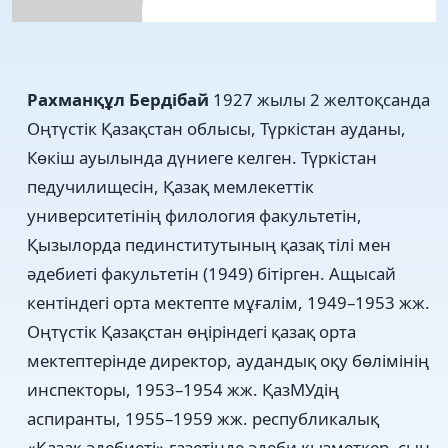
Рахманқұл
Бердібай
1927 жылы 2 желтоқсанда
Оңтүстік Қазақстан облысы, Түркістан ауданы,
Көкіш ауылында дүниеге келген. Түркістан
педучилищесін, Қазақ мемлекеттік
университетінің филология факультетін,
Қызылорда пединститутының қазақ тілі мен
әдебиеті факультетін (1949) бітірген. Ащысай
кентіндегі орта мектепте мұғалім, 1949–1953 жж.
Оңтүстік Қазақстан өңіріндегі қазақ орта
мектептерінде директор, аудандық оқу бөлімінің
инспекторы, 1953–1954 жж. ҚазМУдің
аспиранты, 1955–1959 жж. республикалық
«Қазақ әдебиеті» газетінде әдеби қызметкер, сын