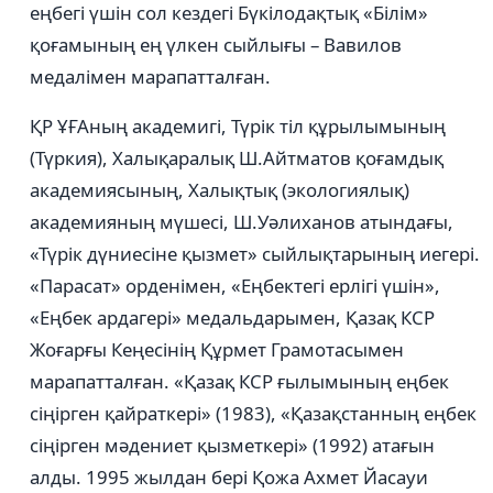
еңбегі үшін сол кездегі Бүкілодақтық «Білім»
қоғамының ең үлкен сыйлығы – Вавилов
медалімен марапатталған.
ҚР ҰҒАның академигі, Түрік тіл құрылымының
(Түркия), Халықаралық Ш.Айтматов қоғамдық
академиясының, Халықтық (экологиялық)
академияның мүшесі, Ш.Уәлиханов атындағы,
«Түрік дүниесіне қызмет» сыйлықтарының иегері.
«Парасат» орденімен, «Еңбектегі ерлігі үшін»,
«Еңбек ардагері» медальдарымен, Қазақ КСР
Жоғарғы Кеңесінің Құрмет Грамотасымен
марапатталған. «Қазақ КСР ғылымының еңбек
сіңірген қайраткері» (1983), «Қазақстанның еңбек
сіңірген мәдениет қызметкері» (1992) атағын
алды. 1995 жылдан бері Қожа Ахмет Йасауи