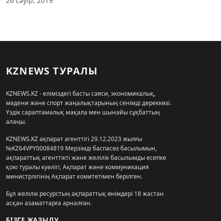
26 сәуір, 2019
KZNEWS ТУРАЛЫ
KZNEWS.KZ - еліміздегі басты саяси, экономикалық,
мәдени және спорт жаңалықтарының сенімді дереккөзі.
Үздік сараптамалық мақала мен шынайы сұқбаттың
алаңы.
KZNEWS.KZ ақпарат агенттігі 29.12.2023 жылғы
№KZ64VPY00084819 Мерзімді баспасөз басылымын,
ақпараттық агенттікті және желілік басылымды есепке
қою туралы куәлігі, Ақпарат және коммуникация
министрлігінің Ақпарат комитетімен берілген.
Бұл желілік ресурстың ақпараттық өнімдері 18 жастан
асқан азаматтарға арналған.
БІЗГЕ ЖАЗЫЛУ