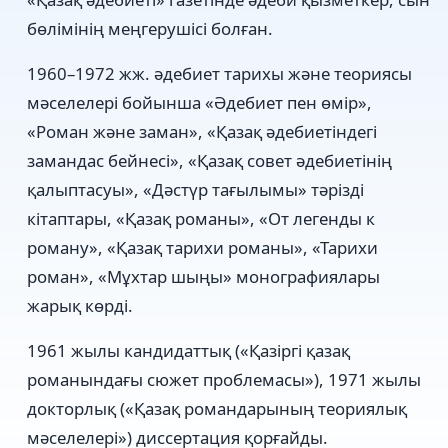
бөлімінің меңгерушісі болған.
1960–1972 жж. әдебиет тарихы және теориясы
мәселелері бойынша «Әдебиет пен өмір»,
«Роман және заман», «Қазақ әдебиетіндегі
замандас бейнесі», «Қазақ совет әдебиетінің
қалыптасуы», «Дәстүр тағылымы» тәрізді
кітаптары, «Қазақ романы», «От легенды к
роману», «Қазақ тарихи романы», «Тарихи
роман», «Мұхтар шыңы» монографиялары
жарық көрді.
1961 жылы кандидаттық («Қазіргі қазақ
романындағы сюжет проблемасы»), 1971 жылы
докторлық («Қазақ романдарының теориялық
мәселелері») диссертация қорғайды.