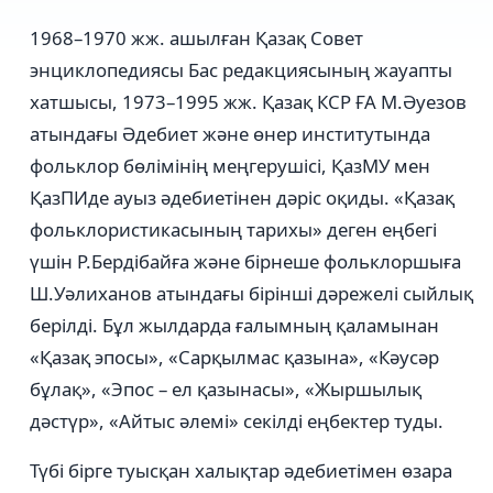
1968–1970 жж. ашылған Қазақ Совет
энциклопедиясы Бас редакциясының жауапты
хатшысы, 1973–1995 жж. Қазақ КСР ҒА М.Әуезов
атындағы Әдебиет және өнер институтында
фольклор бөлімінің меңгерушісі, ҚазМУ мен
ҚазПИде ауыз әдебиетінен дәріс оқиды. «Қазақ
фольклористикасының тарихы» деген еңбегі
үшін Р.Бердібайға және бірнеше фольклоршыға
Ш.Уәлиханов атындағы бірінші дәрежелі сыйлық
берілді. Бұл жылдарда ғалымның қаламынан
«Қазақ эпосы», «Сарқылмас қазына», «Кәусәр
бұлақ», «Эпос – ел қазынасы», «Жыршылық
дәстүр», «Айтыс әлемі» секілді еңбектер туды.
Түбі бірге туысқан халықтар әдебиетімен өзара