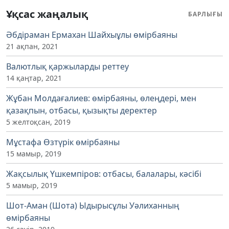
Ұқсас жаңалық
БАРЛЫҒЫ
Әбдіраман Ермахан Шайхыұлы өмірбаяны
21 ақпан, 2021
Валютлық қаржыларды реттеу
14 қаңтар, 2021
Жұбан Молдағалиев: өмірбаяны, өлеңдері, мен
қазақпын, отбасы, қызықты деректер
5 желтоқсан, 2019
Мұстафа Өзтүрік өмірбаяны
15 мамыр, 2019
Жақсылық Үшкемпіров: отбасы, балалары, кәсібі
5 мамыр, 2019
Шот-Аман (Шота) Ыдырысұлы Уәлиханның
өмірбаяны