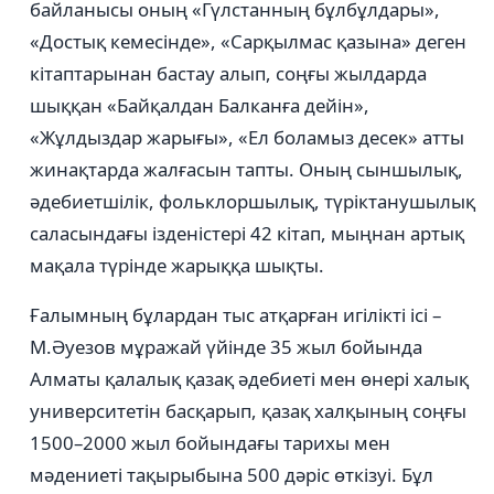
байланысы оның «Гүлстанның бұлбұлдары»,
«Достық кемесінде», «Сарқылмас қазына» деген
кітаптарынан бастау алып, соңғы жылдарда
шыққан «Байқалдан Балканға дейін»,
«Жұлдыздар жарығы», «Ел боламыз десек» атты
жинақтарда жалғасын тапты. Оның сыншылық,
әдебиетшілік, фольклоршылық, түріктанушылық
саласындағы ізденістері 42 кітап, мыңнан артық
мақала түрінде жарыққа шықты.
Ғалымның бұлардан тыс атқарған игілікті ісі –
М.Әуезов мұражай үйінде 35 жыл бойында
Алматы қалалық қазақ әдебиеті мен өнері халық
университетін басқарып, қазақ халқының соңғы
1500–2000 жыл бойындағы тарихы мен
мәдениеті тақырыбына 500 дәріс өткізуі. Бұл