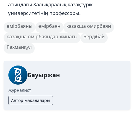
атындағы Халықаралық қазақтүрік
университетінің профессоры.
өмірбаяны
өмірбаян
казакша омирбаян
қазақша өмірбаяндар жинағы
Бердібай
Рахманқұл
Бауыржан
Журналист
Автор мақалалары