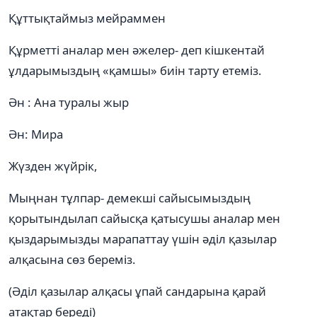
Құттықтаймыз мейраммен
Құрметті аналар мен әжелер- деп кішкентай
ұлдарымыздың «қамшы» биін тарту етеміз.
Ән : Ана туралы жыр
Ән: Мира
Жүзден жүйрік,
Мыңнан тұлпар- демекші сайысымыздың
қорытындылап сайысқа қатысушы аналар мен
қыздарымызды марапаттау үшін әділ қазылар
алқасына сөз береміз.
(Әділ қазылар алқасы ұпай сандарына қарай
атақтар береді)