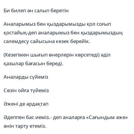
Би билеп ән салып беретін
Аналарымыз бен қыздарымызды қол соғып
қостайық-деп аналарымыз бен қыздарымыздың
сәлемдесу сайысына кезек берейік.
(Кезегімен шығып өнерлерін көрсетеді) әділ
қазылар бағасын береді.
Аналарды сүйеміз
Сөзін ойға түйеміз
Әжені де ардақтап
Әдеппен бас иеміз.- деп аналарға «Сағындым әже»
әнін тарту етеміз.