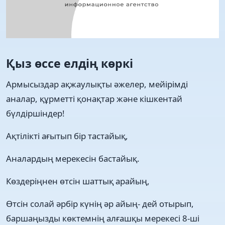
Қыз өссе елдің көркі
Армысыздар ақжаулықты әжелер, мейірімді
аналар, құрметті қонақтар және кішкентай
бүлдіршіндер!
Ақтілікті ағытып бір тастайық,
Аналардың мерекесін бастайық.
Көздеріңнен өтсін шаттық арайың,
Өтсін солай әрбір күнің әр айың- дей отырып,
баршаңызды көктемнің алғашқы мерекесі 8-ші