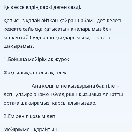
Қыз өссе елдің көркі деген сөзді,
Қапысыз қалай айтқан қайран бабам.- деп келесі
кезекте сайысқа қатысатын аналарымыз бен
кішкентай бүлдіршін қыздарымызды ортаға
шақырамыз.
1.Бойына мейірім ақ жүрек
Жақсылыққа толы ақ тілек.
Ана келді міне қыздарына бақ тілеп-
деп Гүлзира анамен бүлдіршін қызымыз Аянатты
ортаға шақырамыз, қарсы алыңыздар.
2.Еміреніп қозым деп
Мейіріммен қарайтын.