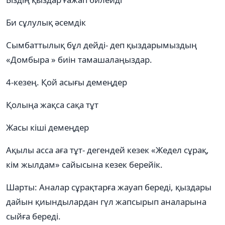
Би сұлулық әсемдік
Сымбаттылық бұл дейді- деп қыздарымыздың
«Домбыра » биін тамашалаңыздар.
4-кезең. Қой асығы демеңдер
Қолыңа жақса сақа тұт
Жасы кіші демеңдер
Ақылы асса аға тұт- дегендей кезек «Жедел сұрақ,
кім жылдам» сайысына кезек берейік.
Шарты: Аналар сұрақтарға жауап береді, қыздары
дайын қиындылардан гүл жапсырып аналарына
сыйға береді.