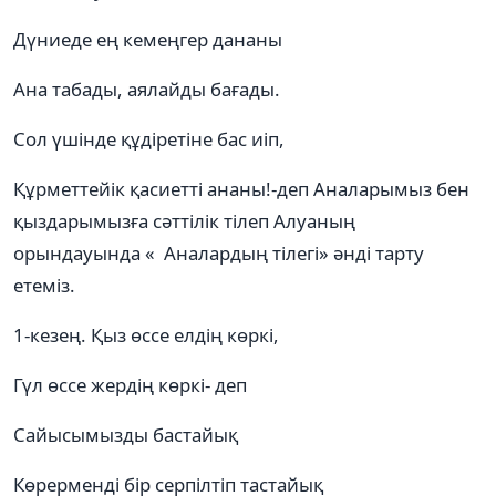
Дүниеде ең кемеңгер дананы
Ана табады, аялайды бағады.
Сол үшінде құдіретіне бас иіп,
Құрметтейік қасиетті ананы!-деп Аналарымыз бен
қыздарымызға сәттілік тілеп Алуаның
орындауында « Аналардың тілегі» әнді тарту
етеміз.
1-кезең. Қыз өссе елдің көркі,
Гүл өссе жердің көркі- деп
Сайысымызды бастайық
Көрерменді бір серпілтіп тастайық