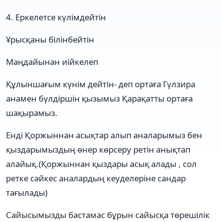
4. Еркелетсе күлімдейтін
Ұрысқаны білінбейтін
Маңдайынан иійкелеп
Құлыншағым күнім дейтін- деп ортаға Гүлзира
анамен бүлдіршін қызымыз Қарақатты ортаға
шақырамыз.
Енді Қоржыннан асықтар алып аналарымыз бен
қыздарымыздың өнер көрсеру ретін анықтап
алайық.(Қоржыннан қыздары асық алады , сол
ретке сәйкес аналардың кеуделеріне сандар
тағылады)
Сайысымызды бастамас бұрын сайысқа төрешілік