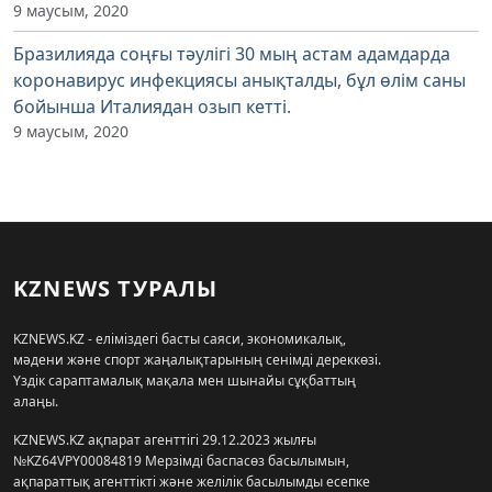
9 маусым, 2020
Бразилияда соңғы тәулігі 30 мың астам адамдарда
коронавирус инфекциясы анықталды, бұл өлім саны
бойынша Италиядан озып кетті.
9 маусым, 2020
KZNEWS ТУРАЛЫ
KZNEWS.KZ - еліміздегі басты саяси, экономикалық,
мәдени және спорт жаңалықтарының сенімді дереккөзі.
Үздік сараптамалық мақала мен шынайы сұқбаттың
алаңы.
KZNEWS.KZ ақпарат агенттігі 29.12.2023 жылғы
№KZ64VPY00084819 Мерзімді баспасөз басылымын,
ақпараттық агенттікті және желілік басылымды есепке