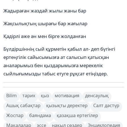
Жадыраған жаздай жылы жаны бар
Жақсылықтың шырағы бар жағылар
Қадірлі әже ән мен бірге жолданған
Бүлдіршіннің сый құрметін қабыл ал- деп бүгінгі
ертеңгілік сайысымызға ат салысып қатысқан
аналарымыз бен қыздарымызға мерекелік
сыйлығымызды табыс етуге рұқсат етіңіздер.
Bilim
тарих
қыз
мотивация
денсаулық
Ашық сабақтар
қызықты деректер
Салт дәстүр
Жоспар
баяндама
қазақша ертегілер
Мақалалар
эссе
нақыл сөздер
Энциклопедия