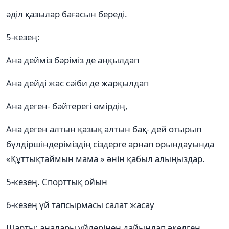
әділ қазылар бағасын береді.
5-кезең:
Ана дейміз бәріміз де аңқылдап
Ана дейді жас сәіби де жарқылдап
Ана деген- бәйтерегі өмірдің,
Ана деген алтын қазық алтын бақ- дей отырып
бүлдіршіндеріміздің сіздерге арнап орындауында
«Құттықтаймын мама » әнін қабыл алыңыздар.
5-кезең. Спорттық ойын
6-кезең үй тапсырмасы салат жасау
Шарты: аналары үйлерінен дайындап әкелген