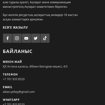
қою туралы куәлігі, Ақпарат және коммуникация
министрлігінің Ақпарат комитетімен берілген.
Бұл желілік ресурстың ақпараттық өнімдері 18 жастан
асқан азаматтарға арналған.
БІЗГЕ ЖАЗЫЛУ
БАЙЛАНЫС
МЕКЕН-ЖАЙ
ҚР, Астана қаласы, Әбікен Бектұров көшесі, 4/3
ТЕЛЕФОН
+7 701 933 8520
EMAIL
aktan.yeltay@gmail.com
WHATSAPP
+7 701 933 8520