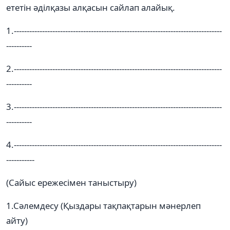
ететін әділқазы алқасын сайлап алайық.
1.---------------------------------------------------------------------------------
----------
2.---------------------------------------------------------------------------------
----------
3.---------------------------------------------------------------------------------
----------
4.---------------------------------------------------------------------------------
-----------
(Сайыс ережесімен таныстыру)
1.Сәлемдесу (Қыздары тақпақтарын мәнерлеп
айту)