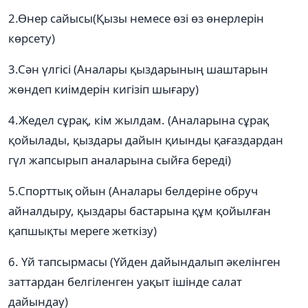
2.Өнер сайысы(Қызы немесе өзі өз өнерлерін
көрсету)
3.Сән үлгісі (Аналары қыздарының шаштарын
жөндеп киімдерін кигізіп шығару)
4.Жедел сұрақ, кім жылдам. (Аналарына сұрақ
қойылады, қыздары дайын қиынды қағаздардан
гүл жапсырып аналарына сыйға береді)
5.Спорттық ойын (Аналары белдеріне обруч
айналдыру, қыздары бастарына құм қойылған
қапшықты мереге жеткізу)
6. Үй тапсырмасы (Үйден дайындалып әкелінген
заттардан белгіленген уақыт ішінде салат
дайындау)