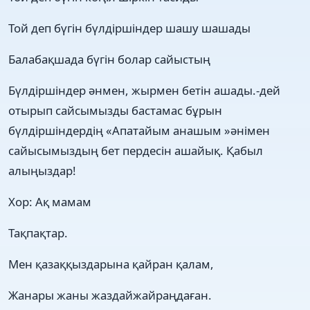
Той деп бүгін бүлдіршіндер шашу шашады
Балабақшада бүгін болар сайыстың
Бүлдіршіндер әнмен, жырмен бетін ашады.-дей
отырып сайсымызды бастамас бұрын
бүлдіршіндердің «Апатайым анашым »әнімен
сайысымыздың бет пердесін ашайық. Қабыл
алыңыздар!
Хор: Ақ мамам
Тақпақтар.
Мен қазаққыздарына қайран қалам,
Жанары жаны жаздайжайраңдаған.