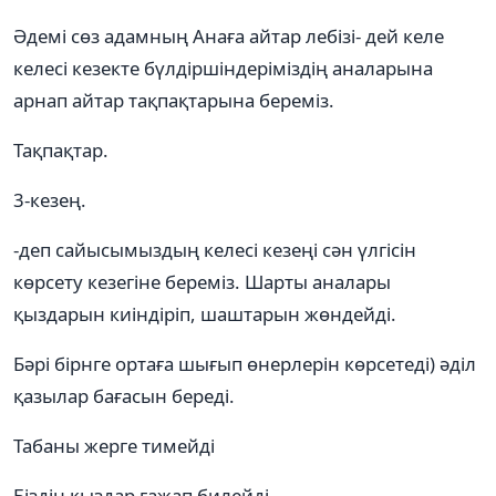
Әдемі сөз адамның Анаға айтар лебізі- дей келе
келесі кезекте бүлдіршіндеріміздің аналарына
арнап айтар тақпақтарына береміз.
Тақпақтар.
3-кезең.
-деп сайысымыздың келесі кезеңі сән үлгісін
көрсету кезегіне береміз. Шарты аналары
қыздарын киіндіріп, шаштарын жөндейді.
Бәрі бірнге ортаға шығып өнерлерін көрсетеді) әділ
қазылар бағасын береді.
Табаны жерге тимейді
Біздің қыздар ғажап билейді