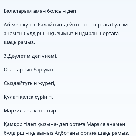
Балаларым аман болсын деп
Ай мен күнге балайтын-дей отырып ортаға Гүлсім
анамен бүлдіршін қызымыз Индираны ортаға
шақырамыз.
3.Дәулетім деп үнемі,
Оған артып бар үміт.
Сыздайтұғын жүрегі,
Құлап қалса сүрініп.
Марзия ана кеп отыр
Қамқор тілеп қызына- деп ортаға Марзия анамен
бүлдіршін қызымыз Ақботаны ортаға шақырамыз.