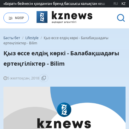
Шавкат Рахмоновтың әкесі өмірден озды
Шавкат Рахмоновтың әкесі өмірден озды
RU
KZ
МӘЗІР
Басты бет
/
Lifestyle
/
Қыз өссе елдің көркі - Балабақшадағы
ертеңгіліктер - Bilim
Қыз өссе елдің көркі - Балабақшадағы
ертеңгіліктер - Bilim
5 желтоқсан, 2018