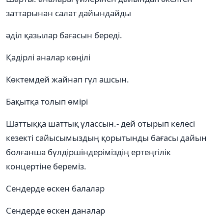
заттарынан салат дайындайды
әділ қазылар бағасын береді.
Қадірлі аналар көңілі
Көктемдей жайнап гүл ашсын.
Бақытқа толып өмірі
Шаттыққа шаттық ұлассын.- дей отырып келесі
кезекті сайысымыздың қорытынды бағасы дайын
болғанша бүлдіршіндеріміздің ертеңгілік
концертіне береміз.
Сендерде өскен балалар
Сендерде өскен даналар