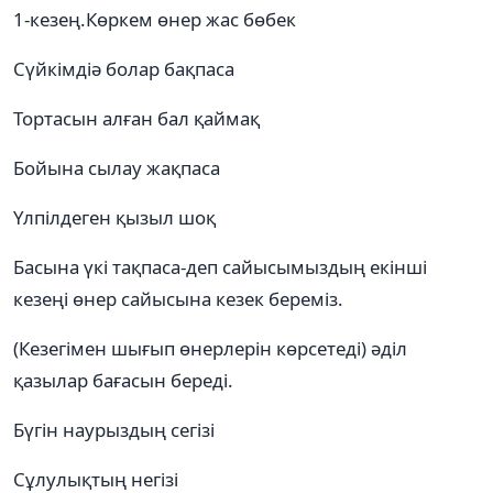
1-кезең.Көркем өнер жас бөбек
Сүйкімдіә болар бақпаса
Тортасын алған бал қаймақ
Бойына сылау жақпаса
Үлпілдеген қызыл шоқ
Басына үкі тақпаса-деп сайысымыздың екінші
кезеңі өнер сайысына кезек береміз.
(Кезегімен шығып өнерлерін көрсетеді) әділ
қазылар бағасын береді.
Бүгін наурыздың сегізі
Сұлулықтың негізі