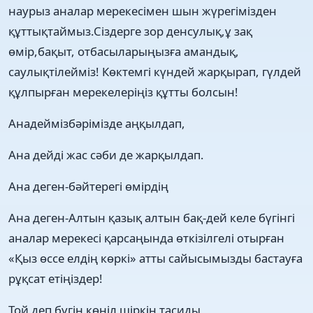
наурыз аналар мерекесімен шын жүрегімізден
құттықтаймыз.Сіздерге зор денсулық,ұ зақ
өмір,бақыт, отбасыларыңызға амандық,
саулықтілейміз! Көктемгі күндей жарқырап, гүлдей
құлпырған мерекелеріңіз құтты болсын!
Анадеймізбәрімізде аңқылдап,
Ана дейді жас сәби де жарқылдап.
Ана деген-бәйтерегі өмірдің
Ана деген-Алтын қазық алтын бақ-дей келе бүгінгі
аналар мерекесі қарсаңында өткізілгелі отырған
«Қыз өссе елдің көркі» атты сайысымызды бастауға
рұқсат етіңіздер!
Той деп бүгін көңіл шіркін тасиды