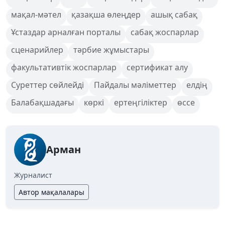
мақал-мәтел
қазақша өлеңдер
ашық сабақ
Ұстаздар арналған порталы
сабақ жоспарлар
сценарийлер
тәрбие жұмыстары
факультативтік жоспарлар
сертификат алу
Суреттер сөйлейді
Пайдалы мәліметтер
елдің
Балабақшадағы
көркі
ертеңгіліктер
өссе
Арман
Журналист
Автор мақалалары