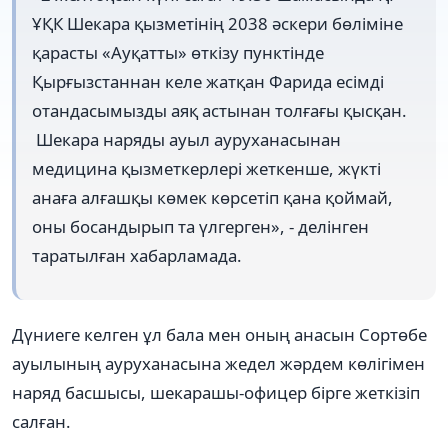
ҰҚК Шекара қызметінің 2038 әскери бөліміне
қарасты «Ауқатты» өткізу пунктінде
Қырғызстаннан келе жатқан Фарида есімді
отандасымызды аяқ астынан толғағы қысқан.
Шекара наряды ауыл ауруханасынан
медицина қызметкерлері жеткенше, жүкті
анаға алғашқы көмек көрсетіп қана қоймай,
оны босандырып та үлгерген», - делінген
таратылған хабарламада.
Дүниеге келген ұл бала мен оның анасын Сортөбе
ауылының ауруханасына жедел жәрдем көлігімен
наряд басшысы, шекарашы-офицер бірге жеткізіп
салған.