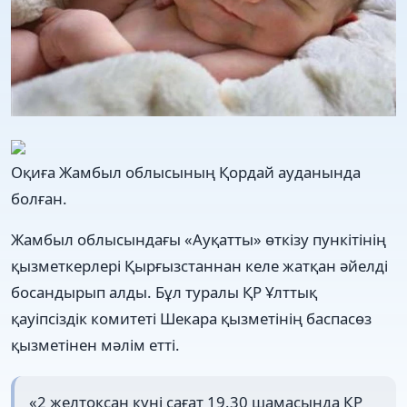
Оқиға Жамбыл облысының Қордай ауданында
болған.
Жамбыл облысындағы «Ауқатты» өткізу пункітінің
қызметкерлері Қырғызстаннан келе жатқан әйелді
босандырып алды. Бұл туралы ҚР Ұлттық
қауіпсіздік комитеті Шекара қызметінің баспасөз
қызметінен мәлім етті.
«2 желтоқсан күні сағат 19.30 шамасында ҚР