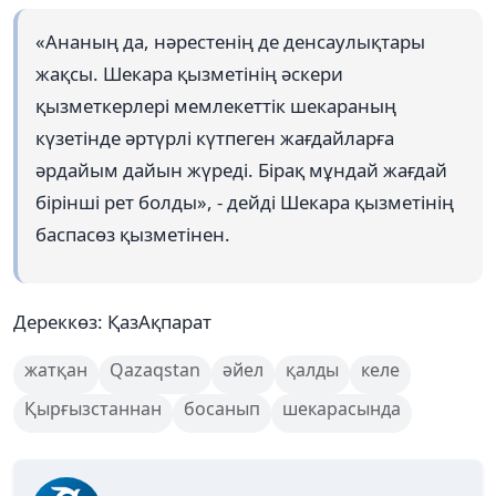
«Ананың да, нәрестенің де денсаулықтары
жақсы. Шекара қызметінің әскери
қызметкерлері мемлекеттік шекараның
күзетінде әртүрлі күтпеген жағдайларға
әрдайым дайын жүреді. Бірақ мұндай жағдай
бірінші рет болды», - дейді Шекара қызметінің
баспасөз қызметінен.
Дереккөз: ҚазАқпарат
жатқан
Qazaqstan
әйел
қалды
келе
Қырғызстаннан
босанып
шекарасында