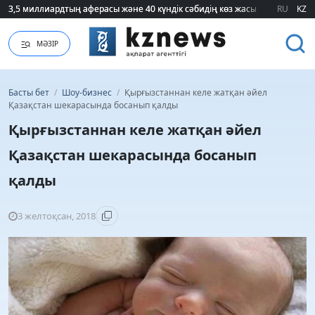
3,5 миллиардтың аферасы және 40 күндік сәбидің көз жасы: Медицинад
3,5 миллиардтың аферасы және 40 күндік сәбидің көз жасы: Медицинад
RU
KZ
МӘЗІР
Басты бет
/
Шоу-бизнес
/
Қырғызстаннан келе жатқан әйел
Қазақстан шекарасында босанып қалды
Қырғызстаннан келе жатқан әйел
Қазақстан шекарасында босанып
қалды
3 желтоқсан, 2018