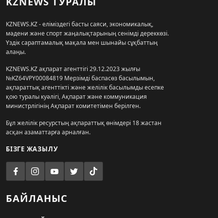
KZNEWS ТУРАЛЫ
KZNEWS.KZ - еліміздегі басты саяси, экономикалық,
мәдени және спорт жаңалықтарының сенімді дереккөзі.
Үздік сараптамалық мақала мен шынайы сұқбаттың
алаңы.
KZNEWS.KZ ақпарат агенттігі 29.12.2023 жылғы
№KZ64VPY00084819 Мерзімді баспасөз басылымын,
ақпараттық агенттікті және желілік басылымды есепке
қою туралы куәлігі, Ақпарат және коммуникация
министрлігінің Ақпарат комитетімен берілген.
Бұл желілік ресурстың ақпараттық өнімдері 18 жастан
асқан азаматтарға арналған.
БІЗГЕ ЖАЗЫЛУ
БАЙЛАНЫС