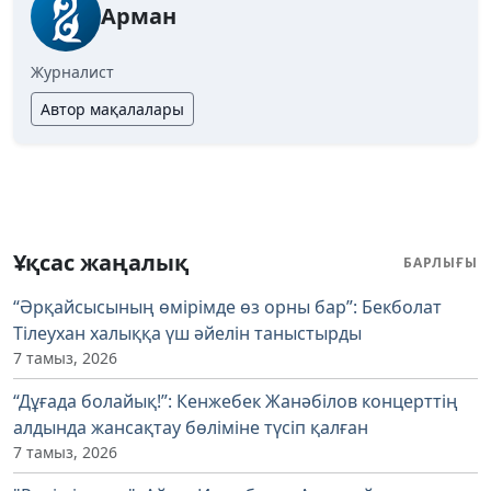
Арман
Журналист
Автор мақалалары
Ұқсас жаңалық
БАРЛЫҒЫ
“Әрқайсысының өмірімде өз орны бар”: Бекболат
Тілеухан халыққа үш әйелін таныстырды
7 тамыз, 2026
“Дұғада болайық!”: Кенжебек Жанәбілов концерттің
алдында жансақтау бөліміне түсіп қалған
7 тамыз, 2026