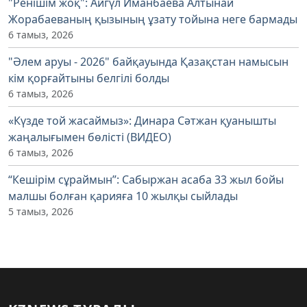
"Ренішім жоқ": Айгүл Иманбаева Алтынай
Жорабаеваның қызының ұзату тойына неге бармады
6 тамыз, 2026
"Әлем аруы - 2026" байқауында Қазақстан намысын
кім қорғайтыны белгілі болды
6 тамыз, 2026
«Күзде той жасаймыз»: Динара Сәтжан қуанышты
жаңалығымен бөлісті (ВИДЕО)
6 тамыз, 2026
“Кешірім сұраймын”: Сабыржан асаба 33 жыл бойы
малшы болған қарияға 10 жылқы сыйлады
5 тамыз, 2026