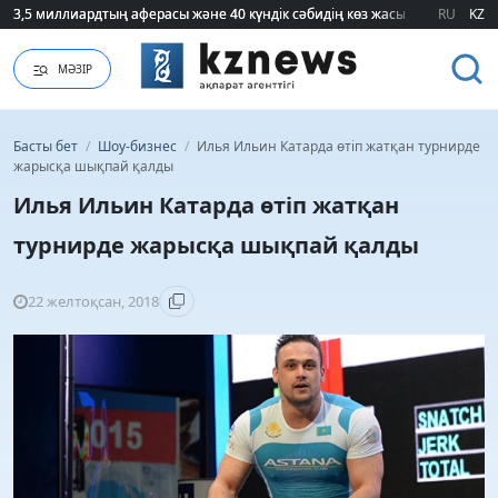
3,5 миллиардтың аферасы және 40 күндік сәбидің көз жасы: Медицинад
3,5 миллиардтың аферасы және 40 күндік сәбидің көз жасы: Медицинад
RU
KZ
МӘЗІР
Басты бет
/
Шоу-бизнес
/
Илья Ильин Катарда өтіп жатқан турнирде
жарысқа шықпай қалды
Илья Ильин Катарда өтіп жатқан
турнирде жарысқа шықпай қалды
22 желтоқсан, 2018