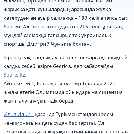
Әлемнің төрт дүркін чемпионы Илья Ильин
жарысқа қатысушылардың арасында жұлқа
көтеруден ең ауыр салмаққа – 180 келіге тапсырыс
берген. Ал серпе көтеруден ол 215 келі сұратқан,
мұндай салмаққа тапсырыс тек украиналық
спортшы Дмитрий Чумакта болған.
Бірақ қазақстандық ауыр атлетші жарысқа шықпай
қалды, себебі әзірге белгісіз, деп хабарлайды
Sports.kz.
Айта кетейік, Катардағы турнир Токиода 2020
жылы өтетін Олимпиада ойындарына лицензия
жеңіп алуға мүмкіндік береді.
Илья Ильин
қазанда Түрікменстандағы әлем
чемпионатына қатысудан бас тартты. Ол
омыртқасындағы жарақатқа байланысты спорттан