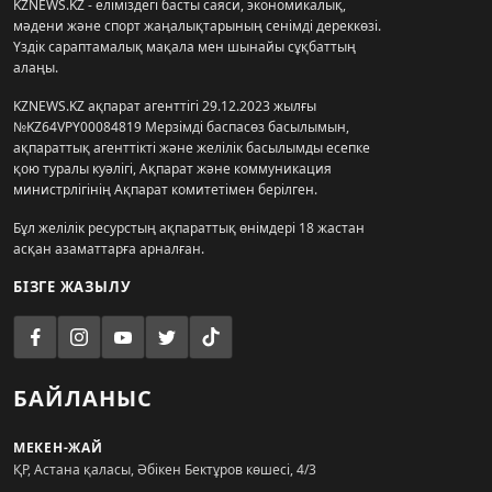
KZNEWS.KZ - еліміздегі басты саяси, экономикалық,
мәдени және спорт жаңалықтарының сенімді дереккөзі.
Үздік сараптамалық мақала мен шынайы сұқбаттың
алаңы.
KZNEWS.KZ ақпарат агенттігі 29.12.2023 жылғы
№KZ64VPY00084819 Мерзімді баспасөз басылымын,
ақпараттық агенттікті және желілік басылымды есепке
қою туралы куәлігі, Ақпарат және коммуникация
министрлігінің Ақпарат комитетімен берілген.
Бұл желілік ресурстың ақпараттық өнімдері 18 жастан
асқан азаматтарға арналған.
БІЗГЕ ЖАЗЫЛУ
БАЙЛАНЫС
МЕКЕН-ЖАЙ
ҚР, Астана қаласы, Әбікен Бектұров көшесі, 4/3