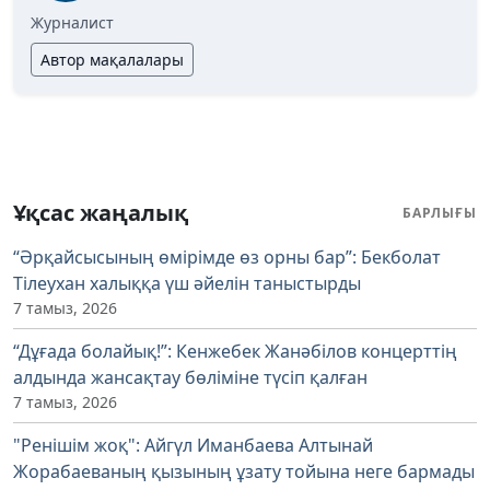
Журналист
Автор мақалалары
Ұқсас жаңалық
БАРЛЫҒЫ
“Әрқайсысының өмірімде өз орны бар”: Бекболат
Тілеухан халыққа үш әйелін таныстырды
7 тамыз, 2026
“Дұғада болайық!”: Кенжебек Жанәбілов концерттің
алдында жансақтау бөліміне түсіп қалған
7 тамыз, 2026
"Ренішім жоқ": Айгүл Иманбаева Алтынай
Жорабаеваның қызының ұзату тойына неге бармады