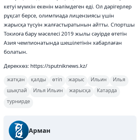
кетуі мүмкін екенін мәлімдеген еді. Ол дәрігерлер
рұқсат берсе, олимпиада лицензиясы үшін
жарысқа түсуін жалғастыратынын айтты. Спортшы
Токиоға бару мәселесі 2019 жылы сәуірде өтетін
Азия чемпионатында шешілетінін хабарлаған
болатын.
Дереккөз: https://sputniknews.kz/
жатқан
қалды
өтіп
жарыс
Ильин
Илья
шықпай
Илья Ильин
жарысқа
Катарда
турнирде
Арман