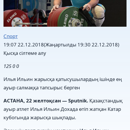
Спорт
19:07 22.12.2018
(Жаңартылды 19:30 22.12.2018)
Қысқа сілтеме алу
125
0
0
Илья Ильин жарысқа қатысушылардың ішінде ең
ауыр салмаққа тапсырыс берген
АСТАНА, 22 желтоқсан — Sputnik.
Қазақстандық
ауыр атлет Илья Ильин Дохада өтіп жатқан Катар
кубогында жарысқа шықпады.