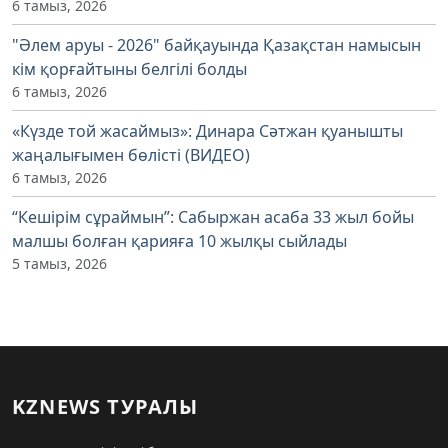
6 тамыз, 2026
"Әлем аруы - 2026" байқауында Қазақстан намысын
кім қорғайтыны белгілі болды
6 тамыз, 2026
«Күзде той жасаймыз»: Динара Сәтжан қуанышты
жаңалығымен бөлісті (ВИДЕО)
6 тамыз, 2026
“Кешірім сұраймын”: Сабыржан асаба 33 жыл бойы
малшы болған қарияға 10 жылқы сыйлады
5 тамыз, 2026
KZNEWS ТУРАЛЫ