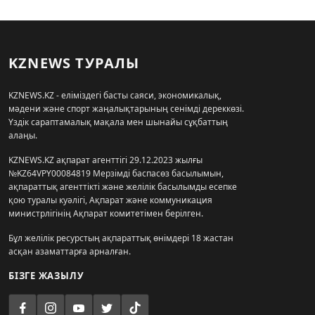
KZNEWS ТУРАЛЫ
KZNEWS.KZ - еліміздегі басты саяси, экономикалық,
мәдени және спорт жаңалықтарының сенімді дереккөзі.
Үздік сараптамалық мақала мен шынайы сұқбаттың
алаңы.
KZNEWS.KZ ақпарат агенттігі 29.12.2023 жылғы
№KZ64VPY00084819 Мерзімді баспасөз басылымын,
ақпараттық агенттікті және желілік басылымды есепке
қою туралы куәлігі, Ақпарат және коммуникация
министрлігінің Ақпарат комитетімен берілген.
Бұл желілік ресурстың ақпараттық өнімдері 18 жастан
асқан азаматтарға арналған.
БІЗГЕ ЖАЗЫЛУ