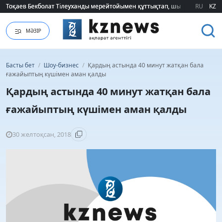
Тоқаев Бекболат Тілеуханды мерейтойымен құттықтап, шығармашылық т
Тоқаев Бекболат Тілеуханды мерейтойымен құттықтап, шығармашылық т
RU
KZ
МӘЗІР
Басты бет
/
Шоу-бизнес
/
Қардың астында 40 минут жатқан бала
ғажайыптың күшімен аман қалды
Қардың астында 40 минут жатқан бала
ғажайыптың күшімен аман қалды
30 желтоқсан, 2018