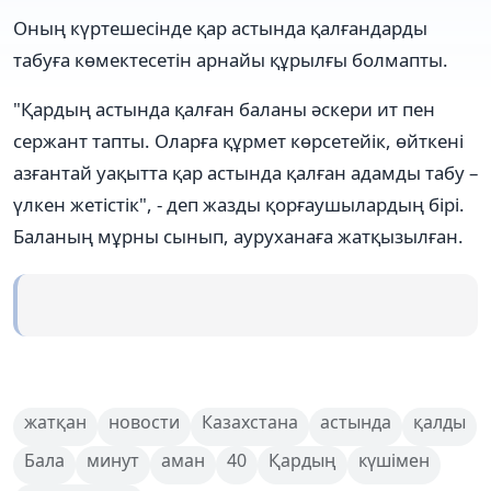
Оның күртешесінде қар астында қалғандарды
табуға көмектесетін арнайы құрылғы болмапты.
"Қардың астында қалған баланы әскери ит пен
сержант тапты. Оларға құрмет көрсетейік, өйткені
азғантай уақытта қар астында қалған адамды табу –
үлкен жетістік", - деп жазды қорғаушылардың бірі.
Баланың мұрны сынып, ауруханаға жатқызылған.
жатқан
новости
Казахстана
астында
қалды
Бала
минут
аман
40
Қардың
күшімен