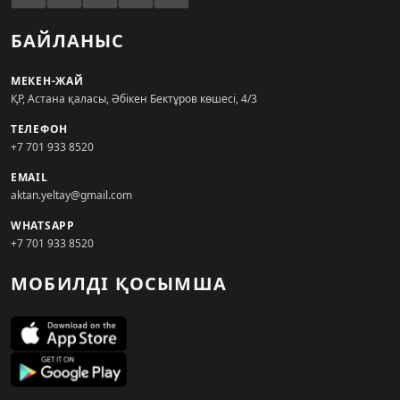
БАЙЛАНЫС
МЕКЕН-ЖАЙ
ҚР, Астана қаласы, Әбікен Бектұров көшесі, 4/3
ТЕЛЕФОН
+7 701 933 8520
EMAIL
aktan.yeltay@gmail.com
WHATSAPP
+7 701 933 8520
МОБИЛДІ ҚОСЫМША