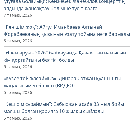
“Дұғада болайық!”: Кенжебек Жанәбілов концерттің
алдында жансақтау бөліміне түсіп қалған
7 тамыз, 2026
"Ренішім жоқ": Айгүл Иманбаева Алтынай
Жорабаеваның қызының ұзату тойына неге бармады
6 тамыз, 2026
"Әлем аруы - 2026" байқауында Қазақстан намысын
кім қорғайтыны белгілі болды
6 тамыз, 2026
«Күзде той жасаймыз»: Динара Сәтжан қуанышты
жаңалығымен бөлісті (ВИДЕО)
6 тамыз, 2026
“Кешірім сұраймын”: Сабыржан асаба 33 жыл бойы
малшы болған қарияға 10 жылқы сыйлады
5 тамыз, 2026