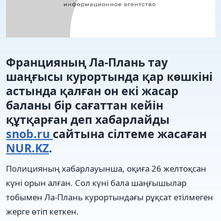
Францияның Ла-Плань тау
шаңғысы курортында қар көшкіні
астында қалған он екі жасар
баланы бір сағаттан кейін
құтқарған деп хабарлайды
snob.ru
сайтына сілтеме жасаған
NUR.KZ
.
Полицияның хабарлауынша, оқиға 26 желтоқсан
күні орын алған. Сол күні бала шаңғышылар
тобымен Ла-Плань курортындағы рұқсат етілмеген
жерге өтіп кеткен.