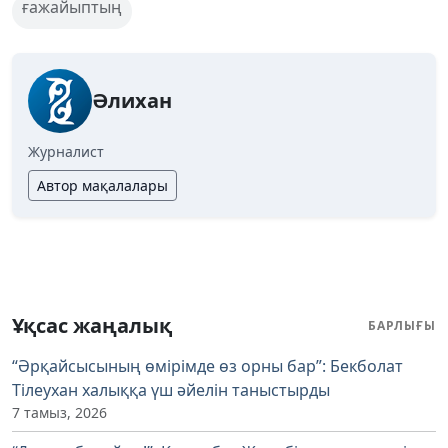
ғажайыптың
Әлихан
Журналист
Автор мақалалары
Ұқсас жаңалық
БАРЛЫҒЫ
“Әрқайсысының өмірімде өз орны бар”: Бекболат
Тілеухан халыққа үш әйелін таныстырды
7 тамыз, 2026