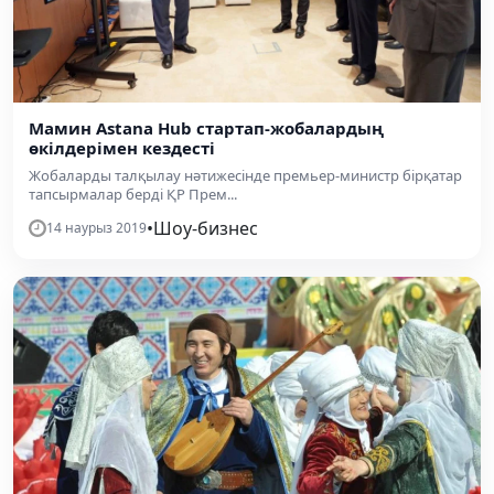
Мамин Astana Hub стартап-жобалардың
өкілдерімен кездесті
Жобаларды талқылау нәтижесінде премьер-министр бірқатар
тапсырмалар берді ҚР Прем...
•
Шоу-бизнес
14 наурыз 2019