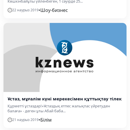
Көшкінбайұлы үйленбеген, 1 сәуірде 25...
•
Шоу-бизнес
22 наурыз 2019
Ұстаз, мұғалім күні мерекесімен құттықтау тілек
Құрметті ұстаздар!«Ұстаздық етпес жалықпас үйретуден
балаға» - деген ұлы Абай баба...
•
Білім
21 наурыз 2019