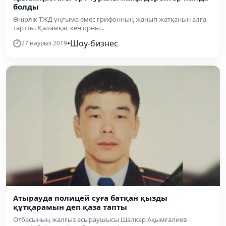
болды
Өңірлік ТЖД ұңғыма емес грифонның жанып жатқанын алға
тартты. Қаламқас кен орны...
•
Шоу-бизнес
27 наурыз 2019
Атырауда полицей суға батқан қызды
құтқарамын деп қаза тапты
Отбасының жалғыз асыраушысы Шалқар Ақымғалиев