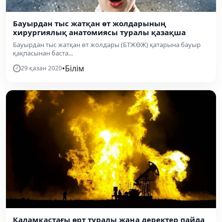
Бауырдан тыс жатқан өт жолдарының
хирургиялық анатомиясы туралы қазақша
Бауырдан тыс жатқан өт жолдары (БТЖӨЖ) қатарына бауыр
қақпасынан баста...
•
Білім
29 қазан 2020
Қаламқастағы өрт туралы жаңа деректер пайда