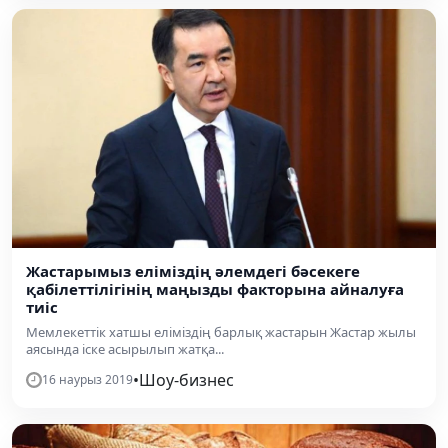
Жастарымыз еліміздің әлемдегі бәсекеге
қабілеттілігінің маңызды факторына айналуға
тиіс
Мемлекеттік хатшы еліміздің барлық жастарын Жастар жылы
аясында іске асырылып жатқа...
•
Шоу-бизнес
16 наурыз 2019