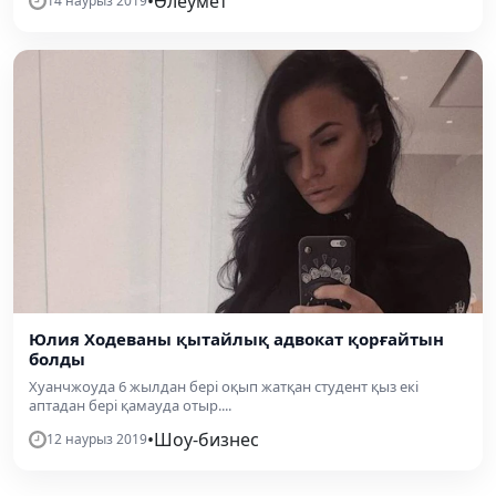
•
Әлеумет
14 наурыз 2019
Юлия Ходеваны қытайлық адвокат қорғайтын
болды
Хуанчжоуда 6 жылдан бері оқып жатқан студент қыз екі
аптадан бері қамауда отыр....
•
Шоу-бизнес
12 наурыз 2019