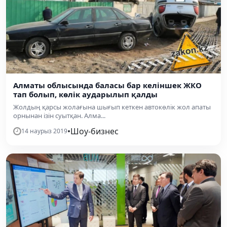
Алматы облысында баласы бар келіншек ЖКО
тап болып, көлік аударылып қалды
Жолдың қарсы жолағына шығып кеткен автокөлік жол апаты
орнынан ізін суытқан. Алма...
•
Шоу-бизнес
14 наурыз 2019