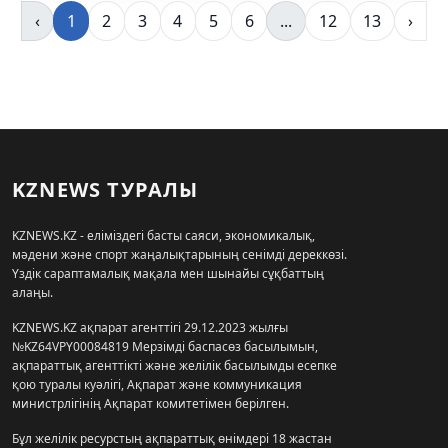
‹
1
2
3
4
5
6
...
12
13
›
KZNEWS ТУРАЛЫ
KZNEWS.KZ - еліміздегі басты саяси, экономикалық,
мәдени және спорт жаңалықтарының сенімді дереккөзі.
Үздік сараптамалық мақала мен шынайы сұқбаттың
алаңы.
KZNEWS.KZ ақпарат агенттігі 29.12.2023 жылғы
№KZ64VPY00084819 Мерзімді баспасөз басылымын,
ақпараттық агенттікті және желілік басылымды есепке
қою туралы куәлігі, Ақпарат және коммуникация
министрлігінің Ақпарат комитетімен берілген.
Бұл желілік ресурстың ақпараттық өнімдері 18 жастан