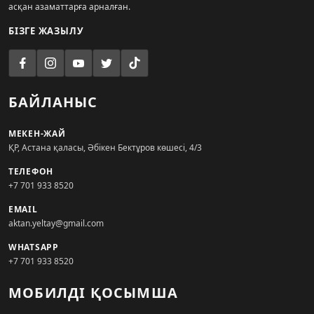
асқан азаматтарға арналған.
БІЗГЕ ЖАЗЫЛУ
БАЙЛАНЫС
МЕКЕН-ЖАЙ
ҚР, Астана қаласы, Әбікен Бектұров көшесі, 4/3
ТЕЛЕФОН
+7 701 933 8520
EMAIL
aktan.yeltay@gmail.com
WHATSAPP
+7 701 933 8520
МОБИЛДІ ҚОСЫМША