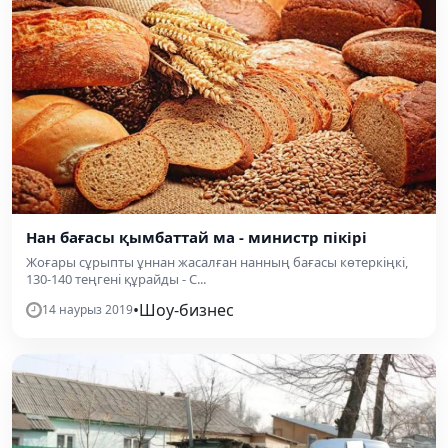
Нан бағасы қымбаттай ма - министр пікірі
Жоғары сұрыпты ұннан жасалған нанның бағасы көтеркіңкі,
130-140 теңгені құрайды - С...
•
Шоу-бизнес
14 наурыз 2019