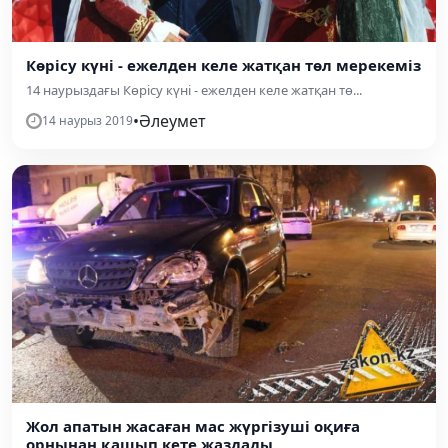
Көрісу күні - ежелден келе жатқан төл мерекеміз
14 наурыздағы Көрісу күні - ежелден келе жатқан тө...
•
Әлеумет
14 наурыз 2019
Жол апатын жасаған мас жүргізуші оқиға
орнынан қашып кете жаздады