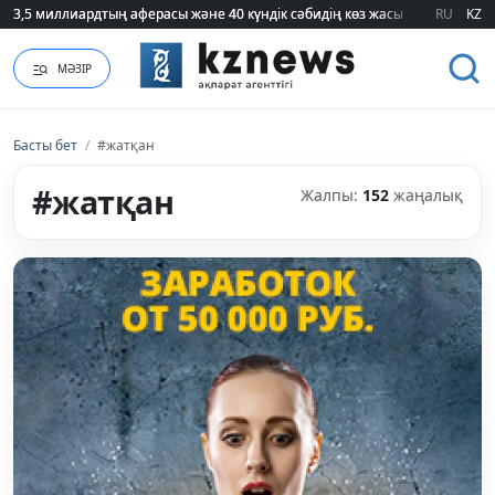
RU
KZ
75 мың білім гранты кімдерге бұйырады?
МӘЗІР
Басты бет
/
#жатқан
#жатқан
Жалпы:
152
жаңалық