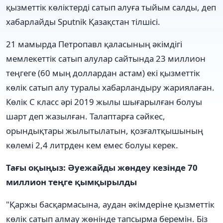
қызметтік көліктерді сатып алуға тыйым салды, деп
хабарлайды Sputnik Қазақстан тілшісі.
21 мамырда Петропавл қаласының әкімдігі
мемлекеттік сатып алулар сайтында 23 миллион
теңгеге (60 мың доллардан астам) екі қызметтік
көлік сатып алу туралы хабарландыру жариялаған.
Көлік С класс әрі 2019 жылы шығарылған болуы
шарт деп жазылған. Талаптарға сәйкес,
орындықтары жылытылатын, қозғалтқышының
көлемі 2,4 литрден кем емес болуы керек.
Тағы оқыңыз: Әуежайды жөндеу кезінде 70
миллион теңге қымқырылды
"Қаржы басқармасына, аудан әкімдеріне қызметтік
көлік сатып алмау жөнінде тапсырма беремін. Біз