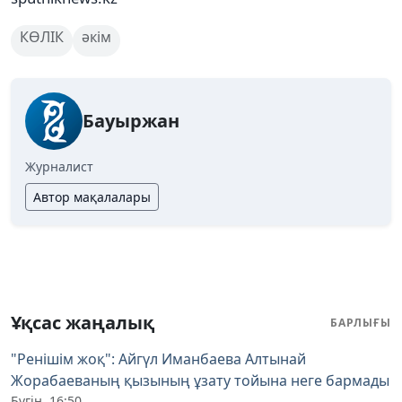
КӨЛІК
әкім
Бауыржан
Журналист
Автор мақалалары
Ұқсас жаңалық
БАРЛЫҒЫ
"Ренішім жоқ": Айгүл Иманбаева Алтынай
Жорабаеваның қызының ұзату тойына неге бармады
Бүгін, 16:50