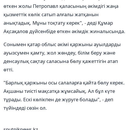
өткен жолы Петропавл қаласының әкімдігі жаңа
қызметтік көлік сатып алғалы жатқанын
анықтадық. Мұны тоқтату керек", - деді Құмар
Ақсақалов дүйсенбіде өткен әкімдік жиналысында.
Сонымен қатар облыс әкімі қаржыны ауылдарды
ауызсумен қамту, жол жөндеу, білім беру және
денсаулық сақтау саласына бөлу қажеттігін атап
өтті.
"Барлық қаржыны осы салаларға қайта бөлу керек.
Ақшаны тиісті мақсатқа жұмсайық. Ал бұл күте
тұрады. Ескі көлікпен де жүруге болады", - деп
түйіндеді сөзін ол.
sputniknews.kz