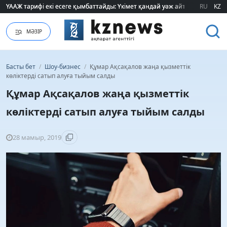
ҮААЖ тарифі екі есеге қымбаттайды: Үкімет қандай уәж айтады?
ҮААЖ тарифі екі есеге қымбаттайды: Үкімет қандай уәж айтады?
RU
KZ
МӘЗІР
Басты бет
/
Шоу-бизнес
/
Құмар Ақсақалов жаңа қызметтік
көліктерді сатып алуға тыйым салды
Құмар Ақсақалов жаңа қызметтік
көліктерді сатып алуға тыйым салды
28 мамыр, 2019