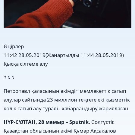
Өңірлер
11:42 28.05.2019
(Жаңартылды 11:44 28.05.2019)
Қысқа сілтеме алу
1
0
0
Петропавл қаласының әкімдігі мемлекеттік сатып
алулар сайтында 23 миллион теңгеге екі қызметтік
көлік сатып алу туралы хабарландыру жариялаған
НҰР-СҰЛТАН, 28 мамыр – Sputnik.
Солтүстік
Қазақстан облысының әкімі Құмар Ақсақалов