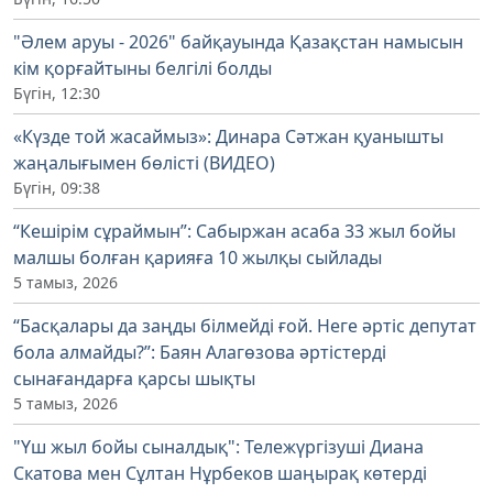
"Әлем аруы - 2026" байқауында Қазақстан намысын
кім қорғайтыны белгілі болды
Бүгін, 12:30
«Күзде той жасаймыз»: Динара Сәтжан қуанышты
жаңалығымен бөлісті (ВИДЕО)
Бүгін, 09:38
“Кешірім сұраймын”: Сабыржан асаба 33 жыл бойы
малшы болған қарияға 10 жылқы сыйлады
5 тамыз, 2026
“Басқалары да заңды білмейді ғой. Неге әртіс депутат
бола алмайды?”: Баян Алагөзова әртістерді
сынағандарға қарсы шықты
5 тамыз, 2026
"Үш жыл бойы сыналдық": Тележүргізуші Диана
Скатова мен Сұлтан Нұрбеков шаңырақ көтерді