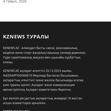
4 тамыз, 2026
KZNEWS ТУРАЛЫ
KZNEWS.KZ - еліміздегі басты саяси, экономикалық,
мәдени және спорт жаңалықтарының сенімді дереккөзі.
Үздік сараптамалық мақала мен шынайы сұқбаттың
алаңы.
KZNEWS.KZ ақпарат агенттігі 29.12.2023 жылғы
№KZ64VPY00084819 Мерзімді баспасөз басылымын,
ақпараттық агенттікті және желілік басылымды есепке
қою туралы куәлігі, Ақпарат және коммуникация
министрлігінің Ақпарат комитетімен берілген.
Бұл желілік ресурстың ақпараттық өнімдері 18 жастан
асқан азаматтарға арналған.