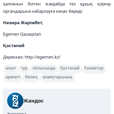
қалғанын білген жағдайда тез құқық қорғау
органдарына хабарлауға кеңес береді.
Нәзира Жәрімбет,
Egemen Qazaqstan
Қостанай
Дереккөз: http://egemen.kz/
алып
тур
облысында
Қостанай
Ғаламтор
әрекеті
белең
алаяқтарының
Жандос
Журналист