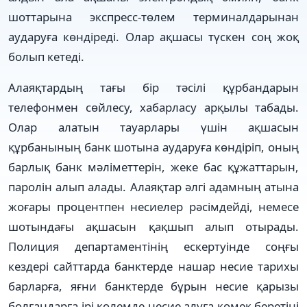
шоттарына экспресс-төлем терминалдарынан
аударуға көндіреді. Олар ақшасы түскен соң жоқ
болып кетеді.
Алаяқтардың тағы бір тәсілі құрбандарын
телефонмен сөйлесу, хабарласу арқылы табады.
Олар алатын тауарлары үшін ақшасын
құрбанының банк шотына аударуға көндіріп, оның
барлық банк мәліметтерін, жеке бас құжаттарын,
паролін алып алады. Алаяқтар әлгі адамның атына
жоғары процентпен несиелер рәсімдейді, немесе
шотындағы ақшасын қақшып алып отырады.
Полиция департаментінің ескертуінде соңғы
кездері сайттарда банктерде нашар несие тарихы
барларға, яғни банктерде бұрын несие қарызы
болғандарға ірі көлемде несие алуға көмек беретіні