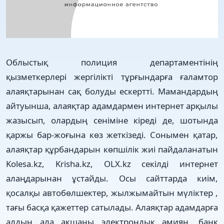
Облыстық полиция департаментінің
қызметкерлері жергілікті тұрғындарға ғаламтор
алаяқтарынан сақ болуды ескертті. Мамандардың
айтуынша, алаяқтар адамдармен интернет арқылы
жазысып, олардың сеніміне кіреді де, шотында
қаржы бар-жоғына көз жеткізеді. Сонымен қатар,
алаяқтар құрбандарын көпшілік жиі пайдаланатын
Kolesa.kz, Krisha.kz, OLX.kz секілді интернет
алаңдарынан ұстайды. Осы сайттарда киім,
қосалқы автобөлшектер, жылжымайтын мүліктер ,
тағы басқа қажеттер сатылады. Алаяқтар адамдарға
алдын ала ақшаны электрондық әмиян, банк