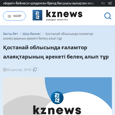
«Борат» бейнесін қолданған бренд басшысы халықтан кешірім сұрады
«Борат» бейнесін қолданған бренд басшысы халықтан кешірім сұрады
RU
KZ
МӘЗІР
Басты бет
/
Шоу-бизнес
/
Қостанай облысында ғаламтор
алаяқтарының әрекеті белең алып тұр
Қостанай облысында ғаламтор
алаяқтарының әрекеті белең алып тұр
30 қаңтар, 2019