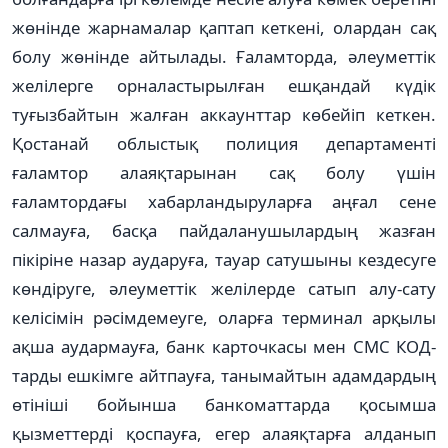
жөнінде жарнамалар қаптап кеткені, олардан сақ
болу жөнінде айтылады. Ғаламторда, әлеуметтік
желілерге орналастырылған ешқандай күдік
туғызбайтын жалған аккаунттар көбейіп кеткен.
Қостанай облыстық полиция департаменті
ғаламтор алаяқтарынан сақ болу үшін
ғаламтордағы хабарландыруларға аңғал сене
салмауға, басқа пайдаланушылардың жазған
пікіріне назар аударуға, тауар сатушыны кездесуге
көндіруге, әлеуметтік желілерде сатып алу-сату
келісімін рәсімдемеуге, оларға терминал арқылы
ақша аудармауға, банк карточкасы мен СМС КОД-
тарды ешкімге айтпауға, танымайтын адамдардың
өтініші бойынша банкоматтарда қосымша
қызметтерді қоспауға, егер алаяқтарға алданып