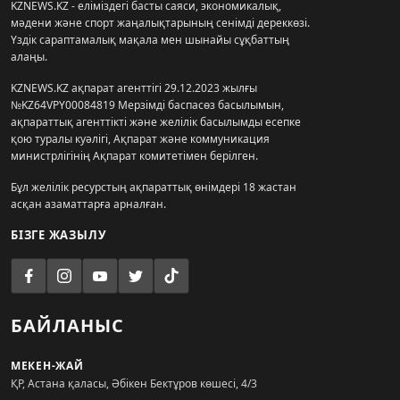
KZNEWS.KZ - еліміздегі басты саяси, экономикалық,
мәдени және спорт жаңалықтарының сенімді дереккөзі.
Үздік сараптамалық мақала мен шынайы сұқбаттың
алаңы.
KZNEWS.KZ ақпарат агенттігі 29.12.2023 жылғы
№KZ64VPY00084819 Мерзімді баспасөз басылымын,
ақпараттық агенттікті және желілік басылымды есепке
қою туралы куәлігі, Ақпарат және коммуникация
министрлігінің Ақпарат комитетімен берілген.
Бұл желілік ресурстың ақпараттық өнімдері 18 жастан
асқан азаматтарға арналған.
БІЗГЕ ЖАЗЫЛУ
БАЙЛАНЫС
МЕКЕН-ЖАЙ
ҚР, Астана қаласы, Әбікен Бектұров көшесі, 4/3