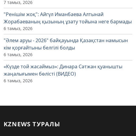
7 тамыз, 2026
"Ренішім жоқ": Айгүл Иманбаева Алтынай
Жорабаеваның қызының ұзату тойына неге бармады
6 тамыз, 2026
"Әлем аруы - 2026" байқауында Қазақстан намысын
кім қорғайтыны белгілі болды
6 тамыз, 2026
«Күзде той жасаймыз»: Динара Сәтжан қуанышты
жаңалығымен бөлісті (ВИДЕО)
6 тамыз, 2026
KZNEWS ТУРАЛЫ