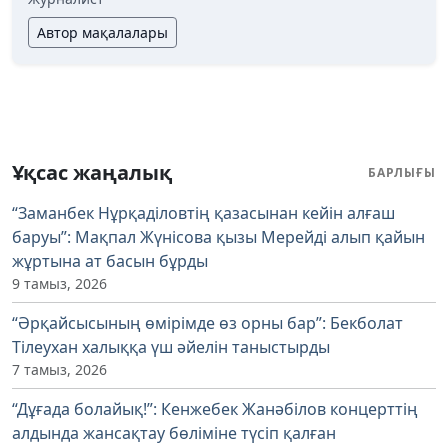
Автор мақалалары
Ұқсас жаңалық
БАРЛЫҒЫ
“Заманбек Нұрқаділовтің қазасынан кейін алғаш
баруы”: Мақпал Жүнісова қызы Мерейді алып қайын
жұртына ат басын бұрды
9 тамыз, 2026
“Әрқайсысының өмірімде өз орны бар”: Бекболат
Тілеухан халыққа үш әйелін таныстырды
7 тамыз, 2026
“Дұғада болайық!”: Кенжебек Жанәбілов концерттің
алдында жансақтау бөліміне түсіп қалған